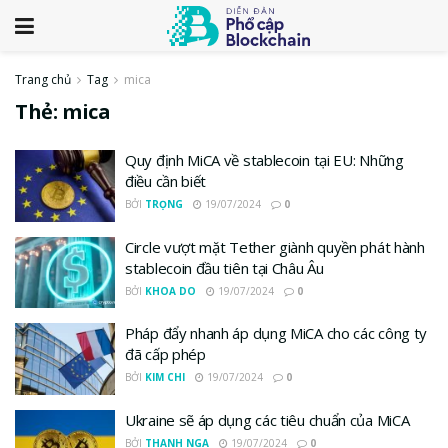
Trang chủ
Tag
mica
Thẻ:
mica
Quy định MiCA về stablecoin tại EU: Những
điều cần biết
BỞI
TRỌNG
19/07/2024
0
Circle vượt mặt Tether giành quyền phát hành
stablecoin đầu tiên tại Châu Âu
BỞI
KHOA DO
19/07/2024
0
Pháp đẩy nhanh áp dụng MiCA cho các công ty
đã cấp phép
BỞI
KIM CHI
19/07/2024
0
Ukraine sẽ áp dụng các tiêu chuẩn của MiCA
BỞI
THANH NGA
19/07/2024
0