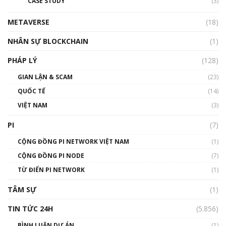
CASE STUDY
(3)
METAVERSE
(18)
NHÂN SỰ BLOCKCHAIN
(1)
PHÁP LÝ
(128)
GIAN LẬN & SCAM
(23)
QUỐC TẾ
(14)
VIỆT NAM
(3)
PI
(7)
CỘNG ĐỒNG PI NETWORK VIỆT NAM
(1)
CỘNG ĐỒNG PI NODE
(7)
TỪ ĐIỂN PI NETWORK
(1)
TÂM SỰ
(1)
TIN TỨC 24H
(5.856)
BÌNH LUẬN DỰ ÁN
(1)