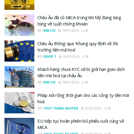
Châu Âu đã có MiCA trong khi Mỹ đang lúng
túng về Luật chứng khoán
BỞI
KIM CHI
19/07/2024
0
Châu Âu thông qua ‘Khung quy định về thị
trường tiền mã hoá’
BỞI
DAVID T
19/07/2024
0
Khách hàng chưa KYC sẽ bị giới hạn giao dịch
tiền mã hoá tại châu Âu
BỞI
KIM CHI
19/07/2024
0
Pháp nới rộng thời gian cho các công ty tiền mã
hoá
BỞI
THUY TRANG NGUYEN
19/07/2024
0
EU tiếp tục hoãn phiên bỏ phiếu cuối cùng về
MiCA