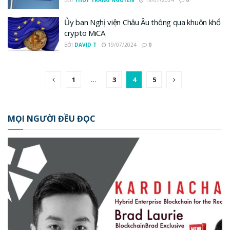
BỞI
THUY TRANG NGUYEN
19/07/2024
0
Ủy ban Nghị viện Châu Âu thông qua khuôn khổ
crypto MiCA
BỞI
DAVID T
19/07/2024
0
1
…
3
4
5
MỌI NGƯỜI ĐỀU ĐỌC