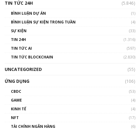
TIN TỨC 24H
(5.846)
BÌNH LUẬN DỰ ÁN
(1)
BÌNH LUẬN SỰ KIỆN TRONG TUẦN
(4)
SỰ KIỆN
(33)
TIN 24H
(1.316)
TIN TỨC AI
(597)
TIN TỨC BLOCKCHAIN
(2.830)
UNCATEGORIZED
(55)
ỨNG DỤNG
(106)
CBDC
(53)
GAME
(4)
KINH TẾ
(4)
NFT
(17)
TÀI CHÍNH NGÂN HÀNG
(6)