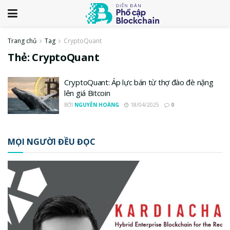
Trang chủ
Tag
CryptoQuant
Thẻ:
CryptoQuant
CryptoQuant: Áp lực bán từ thợ đào đè nặng
lên giá Bitcoin
BỞI
NGUYỄN HOÀNG
18/04/2025
0
MỌI NGƯỜI ĐỀU ĐỌC