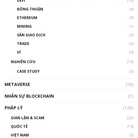
DEFI
(19)
Chìa khóa mở lối cơ hội trước các quĩ đầu tư |
ĐỒNG THUẬN
(4)
Phổ cập Blockchain
ETHEREUM
(9)
00:35:11
MINING
(1)
Talkshow 20: Biến động giá của tài sản truyền
SÀN GIAO DỊCH
(3)
thống & Crypto qua các cuộc chiến | Phổ cập
Blockchain
TRADE
(2)
01:34:46
VÍ
(4)
Talkshow 19: GameFi Việt Nam – Báo động
NGHIÊN CỨU
(10)
đỏ
CASE STUDY
(3)
01:24:45
METAVERSE
(18)
Talkshow18: Làn sóng tài năng Việt trở về từ
Silicon Valley - Sức bật mới cho Việt Nam
NHÂN SỰ BLOCKCHAIN
(1)
01:32:59
PHÁP LÝ
(128)
Talkshow17: Mùa đông Crypto – Chiếc khăn
GIAN LẬN & SCAM
gió ấm
(23)
01:40:40
QUỐC TẾ
(14)
VIỆT NAM
(3)