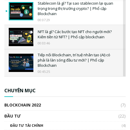
Stablecoin là gì? Tại sao stablecoin lại quan
trọng trong thị trường crypto? | Phổ cập
Blockchain
00:07:29
NFT là gì? Các bước tạo NFT cho người mới?
Kiếm tiền từ NFT? | Phổ cập blockchain
00:03:46
Tiếp nối Blockchain, trí tuệ nhân tạo (AI) có
phải là làn sóng đầu tư mới? | Phổ cập
Blockchain
00:45:25
CBDC là gì? Tổng quan về CBDC? Tại sao
ngân hàng trung ương lại quan trọng? | Phổ
CHUYÊN MỤC
cập Blockchain
00:04:38
BLOCKCHAIN 2022
(7)
Triển vọng nào cho Bitcoin. Thị trường liệu có
uptrend trong năm 2023? | Phổ cập
ĐẦU TƯ
(22)
Blockchain
ĐẦU TƯ TÀI CHÍNH
(4)
00:02:14