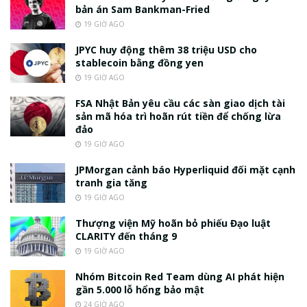
bản án Sam Bankman-Fried
19 GIỜ AGO
JPYC huy động thêm 38 triệu USD cho
stablecoin bằng đồng yen
19 GIỜ AGO
FSA Nhật Bản yêu cầu các sàn giao dịch tài
sản mã hóa trì hoãn rút tiền để chống lừa
đảo
19 GIỜ AGO
JPMorgan cảnh báo Hyperliquid đối mặt cạnh
tranh gia tăng
19 GIỜ AGO
Thượng viện Mỹ hoãn bỏ phiếu Đạo luật
CLARITY đến tháng 9
19 GIỜ AGO
Nhóm Bitcoin Red Team dùng AI phát hiện
gần 5.000 lỗ hổng bảo mật
24 GIỜ AGO