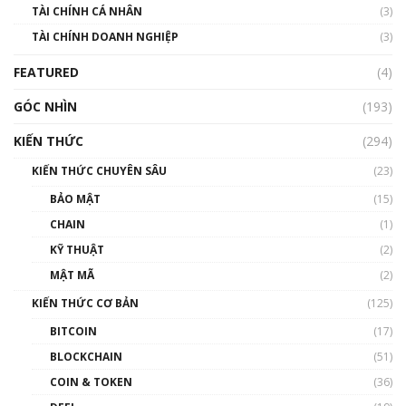
TÀI CHÍNH CÁ NHÂN
(3)
Nhìn lại năm 2022: Những sự kiện ảnh hưởng
TÀI CHÍNH DOANH NGHIỆP
đến hệ sinh thái tiền mã hoá | Phổ cập
(3)
Blockchain
FEATURED
(4)
00:15:29
GÓC NHÌN
Nhìn lại năm 2022: Những nhân vật ảnh
(193)
hưởng nhất hệ sinh thái tiền mã hoá | Phổ
cập Blockchain
KIẾN THỨC
(294)
00:16:07
KIẾN THỨC CHUYÊN SÂU
(23)
Talkshow 27: Ranh giới giữa tầm ảnh hưởng
BẢO MẬT
(15)
và sự thao túng giá | Phổ cập Blockchain
CHAIN
(1)
01:35:05
KỸ THUẬT
(2)
Nhân sự tương lại ngành Blockchain Việt
MẬT MÃ
(2)
Nam | Phổ cập Blockchain
KIẾN THỨC CƠ BẢN
(125)
00:43:47
BITCOIN
(17)
Blockchain đang được ứng dụng ở Việt Nam
BLOCKCHAIN
(51)
như thể nào?
COIN & TOKEN
(36)
00:39:31