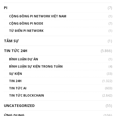
Talkshow 16: Làn sóng số tại Việt Nam và thế
giới
PI
(7)
01:49:30
CỘNG ĐỒNG PI NETWORK VIỆT NAM
(1)
Talkshow 14: MemeCoin – Trò đùa tỷ đô
CỘNG ĐỒNG PI NODE
(7)
#phocapblockchain #PCB #meme
TỪ ĐIỂN PI NETWORK
(1)
01:29:26
TÂM SỰ
(1)
TIN TỨC 24H
(5.866)
BÌNH LUẬN DỰ ÁN
(1)
BÌNH LUẬN SỰ KIỆN TRONG TUẦN
(4)
SỰ KIỆN
(33)
TIN 24H
(1.322)
TIN TỨC AI
(603)
TIN TỨC BLOCKCHAIN
(2.842)
UNCATEGORIZED
(55)
ỨNG DỤNG
(106)