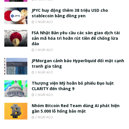
JPYC huy động thêm 38 triệu USD cho
stablecoin bằng đồng yen
2 NGÀY AGO
FSA Nhật Bản yêu cầu các sàn giao dịch tài
sản mã hóa trì hoãn rút tiền để chống lừa
đảo
2 NGÀY AGO
JPMorgan cảnh báo Hyperliquid đối mặt cạnh
tranh gia tăng
2 NGÀY AGO
Thượng viện Mỹ hoãn bỏ phiếu Đạo luật
CLARITY đến tháng 9
2 NGÀY AGO
Nhóm Bitcoin Red Team dùng AI phát hiện
gần 5.000 lỗ hổng bảo mật
2 NGÀY AGO