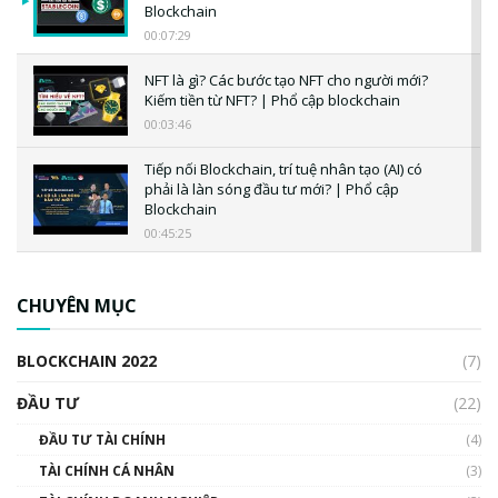
Blockchain
00:07:29
NFT là gì? Các bước tạo NFT cho người mới?
Kiếm tiền từ NFT? | Phổ cập blockchain
00:03:46
Tiếp nối Blockchain, trí tuệ nhân tạo (AI) có
phải là làn sóng đầu tư mới? | Phổ cập
Blockchain
00:45:25
CBDC là gì? Tổng quan về CBDC? Tại sao
ngân hàng trung ương lại quan trọng? | Phổ
CHUYÊN MỤC
cập Blockchain
00:04:38
BLOCKCHAIN 2022
(7)
Triển vọng nào cho Bitcoin. Thị trường liệu có
uptrend trong năm 2023? | Phổ cập
ĐẦU TƯ
(22)
Blockchain
ĐẦU TƯ TÀI CHÍNH
(4)
00:02:14
TÀI CHÍNH CÁ NHÂN
(3)
Nhìn lại năm 2022: Những sự kiện ảnh hưởng