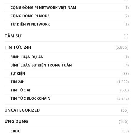
01:49:30
CỘNG ĐỒNG PI NETWORK VIỆT NAM
(1)
Talkshow 14: MemeCoin – Trò đùa tỷ đô
CỘNG ĐỒNG PI NODE
(7)
#phocapblockchain #PCB #meme
TỪ ĐIỂN PI NETWORK
(1)
01:29:26
TÂM SỰ
(1)
TIN TỨC 24H
(5.866)
BÌNH LUẬN DỰ ÁN
(1)
BÌNH LUẬN SỰ KIỆN TRONG TUẦN
(4)
SỰ KIỆN
(33)
TIN 24H
(1.322)
TIN TỨC AI
(603)
TIN TỨC BLOCKCHAIN
(2.842)
UNCATEGORIZED
(55)
ỨNG DỤNG
(106)
CBDC
(53)