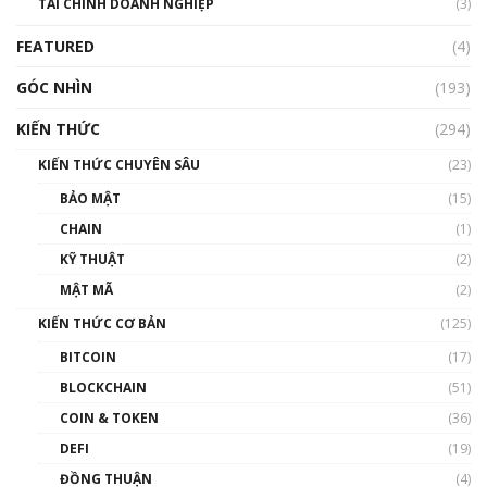
TÀI CHÍNH DOANH NGHIỆP
đến hệ sinh thái tiền mã hoá | Phổ cập
(3)
Blockchain
FEATURED
(4)
00:15:29
GÓC NHÌN
Nhìn lại năm 2022: Những nhân vật ảnh
(193)
hưởng nhất hệ sinh thái tiền mã hoá | Phổ
cập Blockchain
KIẾN THỨC
(294)
00:16:07
KIẾN THỨC CHUYÊN SÂU
(23)
Talkshow 27: Ranh giới giữa tầm ảnh hưởng
BẢO MẬT
(15)
và sự thao túng giá | Phổ cập Blockchain
CHAIN
(1)
01:35:05
KỸ THUẬT
(2)
Nhân sự tương lại ngành Blockchain Việt
MẬT MÃ
(2)
Nam | Phổ cập Blockchain
KIẾN THỨC CƠ BẢN
(125)
00:43:47
BITCOIN
(17)
Blockchain đang được ứng dụng ở Việt Nam
BLOCKCHAIN
(51)
như thể nào?
COIN & TOKEN
(36)
00:39:31
DEFI
(19)
Chìa khóa mở lối cơ hội trước các quĩ đầu tư |
ĐỒNG THUẬN
(4)
Phổ cập Blockchain