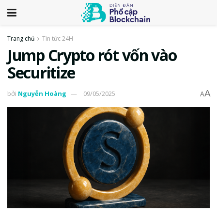
Trang chủ
Tin tức 24H
Jump Crypto rót vốn vào
Securitize
A
bởi
Nguyễn Hoàng
09/05/2025
A