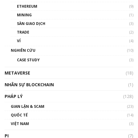
ETHEREUM
(9)
00:35:11
MINING
(1)
Talkshow 20: Biến động giá của tài sản truyền
SÀN GIAO DỊCH
(3)
thống & Crypto qua các cuộc chiến | Phổ cập
Blockchain
TRADE
(2)
01:34:46
VÍ
(4)
Talkshow 19: GameFi Việt Nam – Báo động
NGHIÊN CỨU
(10)
đỏ
CASE STUDY
(3)
01:24:45
METAVERSE
(18)
Talkshow18: Làn sóng tài năng Việt trở về từ
Silicon Valley - Sức bật mới cho Việt Nam
NHÂN SỰ BLOCKCHAIN
(1)
01:32:59
PHÁP LÝ
(128)
Talkshow17: Mùa đông Crypto – Chiếc khăn
GIAN LẬN & SCAM
gió ấm
(23)
01:40:40
QUỐC TẾ
(14)
VIỆT NAM
(3)
Talkshow 16: Làn sóng số tại Việt Nam và thế
giới
PI
(7)