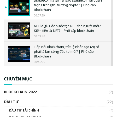
Stablecoin là gì? Tại sao stablecoin lại quan
trọng trong thị trường crypto? | Phổ cập
Blockchain
00:07:29
NFT là gì? Các bước tạo NFT cho người mới?
Kiếm tiền từ NFT? | Phổ cập blockchain
00:03:46
Tiếp nối Blockchain, trí tuệ nhân tạo (AI) có
phải là làn sóng đầu tư mới? | Phổ cập
Blockchain
00:45:25
CBDC là gì? Tổng quan về CBDC? Tại sao
ngân hàng trung ương lại quan trọng? | Phổ
CHUYÊN MỤC
cập Blockchain
00:04:38
BLOCKCHAIN 2022
(7)
Triển vọng nào cho Bitcoin. Thị trường liệu có
uptrend trong năm 2023? | Phổ cập
ĐẦU TƯ
(22)
Blockchain
ĐẦU TƯ TÀI CHÍNH
(4)
00:02:14