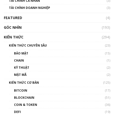
TÀI CHÍNH CÁ NHÂN
(3)
Nhìn lại năm 2022: Những sự kiện ảnh hưởng
TÀI CHÍNH DOANH NGHIỆP
đến hệ sinh thái tiền mã hoá | Phổ cập
(3)
Blockchain
FEATURED
(4)
00:15:29
GÓC NHÌN
Nhìn lại năm 2022: Những nhân vật ảnh
(193)
hưởng nhất hệ sinh thái tiền mã hoá | Phổ
cập Blockchain
KIẾN THỨC
(294)
00:16:07
KIẾN THỨC CHUYÊN SÂU
(23)
Talkshow 27: Ranh giới giữa tầm ảnh hưởng
BẢO MẬT
(15)
và sự thao túng giá | Phổ cập Blockchain
CHAIN
(1)
01:35:05
KỸ THUẬT
(2)
Nhân sự tương lại ngành Blockchain Việt
MẬT MÃ
(2)
Nam | Phổ cập Blockchain
KIẾN THỨC CƠ BẢN
(125)
00:43:47
BITCOIN
(17)
Blockchain đang được ứng dụng ở Việt Nam
BLOCKCHAIN
(51)
như thể nào?
COIN & TOKEN
(36)
00:39:31
DEFI
(19)