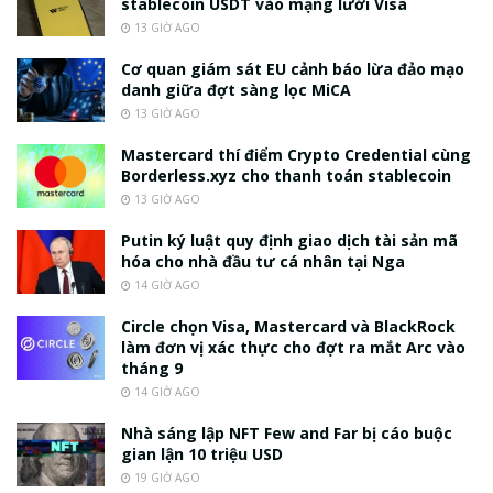
stablecoin USDT vào mạng lưới Visa
13 GIỜ AGO
Cơ quan giám sát EU cảnh báo lừa đảo mạo
danh giữa đợt sàng lọc MiCA
13 GIỜ AGO
Mastercard thí điểm Crypto Credential cùng
Borderless.xyz cho thanh toán stablecoin
13 GIỜ AGO
Putin ký luật quy định giao dịch tài sản mã
hóa cho nhà đầu tư cá nhân tại Nga
14 GIỜ AGO
Circle chọn Visa, Mastercard và BlackRock
làm đơn vị xác thực cho đợt ra mắt Arc vào
tháng 9
14 GIỜ AGO
Nhà sáng lập NFT Few and Far bị cáo buộc
gian lận 10 triệu USD
19 GIỜ AGO