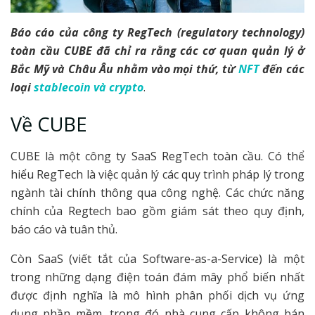
Báo cáo của công ty RegTech (regulatory technology)
toàn cầu CUBE đã chỉ ra rằng các cơ quan quản lý ở
Bắc Mỹ và Châu Âu nhằm vào mọi thứ, từ
NFT
đến các
loại
stablecoin và crypto
.
Về CUBE
CUBE là một công ty SaaS RegTech toàn cầu. Có thể
hiểu RegTech là việc quản lý các quy trình pháp lý trong
ngành tài chính thông qua công nghệ. Các chức năng
chính của Regtech bao gồm giám sát theo quy định,
báo cáo và tuân thủ.
Còn SaaS (viết tắt của Software-as-a-Service) là một
trong những dạng điện toán đám mây phổ biến nhất
được định nghĩa là mô hình phân phối dịch vụ ứng
dụng phần mềm, trong đó nhà cung cấp không bán