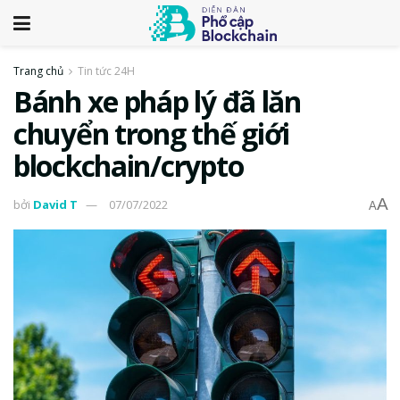
Trang chủ
Tin tức 24H
Bánh xe pháp lý đã lăn
chuyển trong thế giới
blockchain/crypto
A
bởi
David T
07/07/2022
A