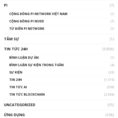
giới
PI
(7)
01:49:30
CỘNG ĐỒNG PI NETWORK VIỆT NAM
(1)
Talkshow 14: MemeCoin – Trò đùa tỷ đô
CỘNG ĐỒNG PI NODE
(7)
#phocapblockchain #PCB #meme
TỪ ĐIỂN PI NETWORK
(1)
01:29:26
TÂM SỰ
(1)
TIN TỨC 24H
(5.856)
BÌNH LUẬN DỰ ÁN
(1)
BÌNH LUẬN SỰ KIỆN TRONG TUẦN
(4)
SỰ KIỆN
(33)
TIN 24H
(1.319)
TIN TỨC AI
(599)
TIN TỨC BLOCKCHAIN
(2.836)
UNCATEGORIZED
(55)
ỨNG DỤNG
(106)