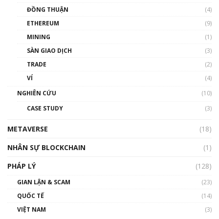
Chìa khóa mở lối cơ hội trước các quĩ đầu tư |
ĐỒNG THUẬN
(4)
Phổ cập Blockchain
ETHEREUM
(9)
00:35:11
MINING
(1)
Talkshow 20: Biến động giá của tài sản truyền
SÀN GIAO DỊCH
(3)
thống & Crypto qua các cuộc chiến | Phổ cập
Blockchain
TRADE
(2)
01:34:46
VÍ
(4)
Talkshow 19: GameFi Việt Nam – Báo động
NGHIÊN CỨU
(10)
đỏ
CASE STUDY
(3)
01:24:45
METAVERSE
(18)
Talkshow18: Làn sóng tài năng Việt trở về từ
Silicon Valley - Sức bật mới cho Việt Nam
NHÂN SỰ BLOCKCHAIN
(1)
01:32:59
PHÁP LÝ
(128)
Talkshow17: Mùa đông Crypto – Chiếc khăn
GIAN LẬN & SCAM
gió ấm
(23)
01:40:40
QUỐC TẾ
(14)
VIỆT NAM
(3)
Talkshow 16: Làn sóng số tại Việt Nam và thế