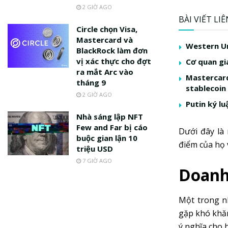
2 GIỜ AGO
BÀI VIẾT LI
Circle chọn Visa,
Mastercard và
Western Un
BlackRock làm đơn
vị xác thực cho đợt
Cơ quan gi
ra mắt Arc vào
Mastercard
tháng 9
stablecoin
2 GIỜ AGO
Putin ký l
Nhà sáng lập NFT
Few and Far bị cáo
Dưới đây là
buộc gian lận 10
điểm của họ 
triệu USD
7 GIỜ AGO
Doanh
Một trong n
gặp khó khăn
ý nghĩa cho h