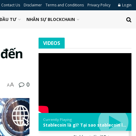
Contact Us
Disclaimer
Terms and Conditions
Privacy Policy
Login
ĐẦU TƯ
NHÂN SỰ BLOCKCHAIN
VIDEOS
 đến
0
A
A
Currently Playing
Stablecoin là gì? Tại sao stablecoin lại quan trọng trong thị trường crypto? | Phổ cập Blockchain