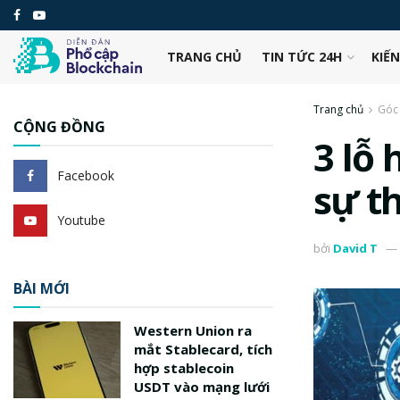
TRANG CHỦ
TIN TỨC 24H
KIẾ
Trang chủ
Góc 
CỘNG ĐỒNG
3 lỗ
Facebook
sự th
Youtube
bởi
David T
BÀI MỚI
Western Union ra
mắt Stablecard, tích
hợp stablecoin
USDT vào mạng lưới