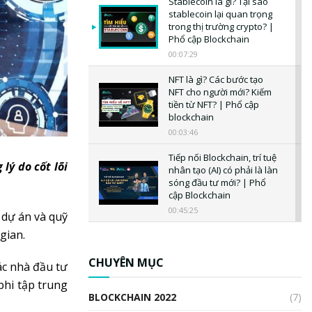
Stablecoin là gì? Tại sao
stablecoin lại quan trọng
trong thị trường crypto? |
Phổ cập Blockchain
00:07:29
NFT là gì? Các bước tạo
NFT cho người mới? Kiếm
tiền từ NFT? | Phổ cập
blockchain
00:03:46
Tiếp nối Blockchain, trí tuệ
lý do cốt lõi
nhân tạo (AI) có phải là làn
sóng đầu tư mới? | Phổ
cập Blockchain
00:45:25
 dự án và quỹ
gian.
CBDC là gì? Tổng quan về
CBDC? Tại sao ngân hàng
trung ương lại quan trọng?
CHUYÊN MỤC
ác nhà đầu tư
| Phổ cập Blockchain
phi tập trung
00:04:38
BLOCKCHAIN 2022
(7)