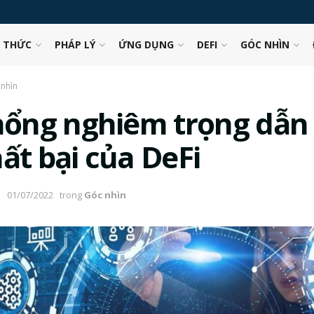
N THỨC
PHÁP LÝ
ỨNG DỤNG
DEFI
GÓC NHÌN
nhìn
 hổng nghiêm trọng dẫn
ất bại của DeFi
01/07/2022
trong
Góc nhìn