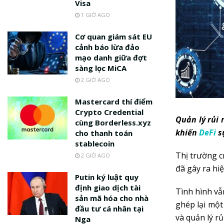
Visa
1 GIỜ AGO
Cơ quan giám sát EU
cảnh báo lừa đảo
mạo danh giữa đợt
sàng lọc MiCA
2 GIỜ AGO
Mastercard thí điểm
Crypto Credential
Quản lý rủi 
cùng Borderless.xyz
khiến
DeFi
s
cho thanh toán
stablecoin
Thị trường c
2 GIỜ AGO
đã gây ra hi
Putin ký luật quy
định giao dịch tài
Tình hình vẫ
sản mã hóa cho nhà
ghép lại một
đầu tư cá nhân tại
và quản lý rủ
Nga