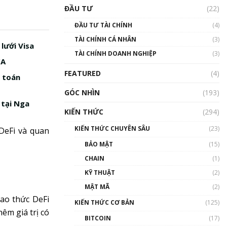
Triển vọng nào cho
ĐẦU TƯ
(22)
Bitcoin. Thị trường liệu có
uptrend trong năm 2023? |
ĐẦU TƯ TÀI CHÍNH
(4)
Phổ cập Blockchain
TÀI CHÍNH CÁ NHÂN
(3)
00:02:14
lưới Visa
TÀI CHÍNH DOANH NGHIỆP
(3)
Nhìn lại năm 2022: Những
CA
sự kiện ảnh hưởng đến hệ
FEATURED
(4)
sinh thái tiền mã hoá |
h toán
Phổ cập Blockchain
GÓC NHÌN
(193)
00:15:29
 tại Nga
KIẾN THỨC
(294)
Nhìn lại năm 2022: Những
nhân vật ảnh hưởng nhất
KIẾN THỨC CHUYÊN SÂU
(23)
DeFi và quan
hệ sinh thái tiền mã hoá |
Phổ cập Blockchain
BẢO MẬT
(15)
00:16:07
CHAIN
(1)
Talkshow 27: Ranh giới
KỸ THUẬT
(2)
giữa tầm ảnh hưởng và sự
MẬT MÃ
(2)
thao túng giá | Phổ cập
ao thức DeFi
Blockchain
KIẾN THỨC CƠ BẢN
(125)
01:35:05
êm giá trị có
BITCOIN
(17)