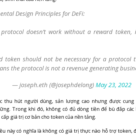
tal Design Principles for DeFi:
e protocol doesn’t work without a reward token, i
d token should not be necessary for a protocol t
ns the protocol is not a revenue generating busin
— joseph.eth (@josephdelong)
May 23, 2022
c thu hút người dùng, sản lượng cao nhưng được cung c
ững. Trong khi đó, không có đủ dòng tiền để bù đắp các
 cấp giá trị cơ bản cho token của nền tảng.
iều này có nghĩa là không có giá trị thực nào hỗ trợ token,