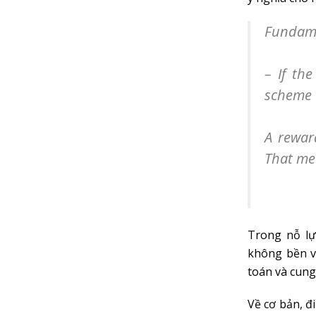
Fundamen
– If th
scheme
A rewar
That mea
Trong nỗ lự
không bền v
toán và cung
Về cơ bản, đ