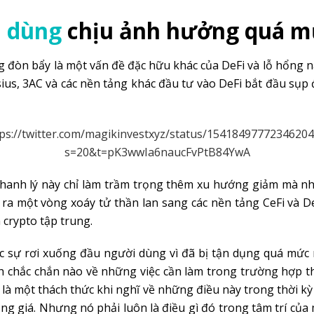
 dùng
chịu ảnh hưởng quá 
g đòn bẩy là một vấn đề đặc hữu khác của DeFi và lỗ hổng n
sius, 3AC và các nền tảng khác đầu tư vào DeFi bắt đầu sụp
ps://twitter.com/magikinvestxyz/status/1541849777234620
s=20&t=pK3wwIa6naucFvPtB84YwA
hanh lý này chỉ làm trầm trọng thêm xu hướng giảm mà nh
y ra một vòng xoáy tử thần lan sang các nền tảng CeFi và D
 crypto tập trung.
c sự rơi xuống đầu người dùng vì đã bị tận dụng quá mức
 chắc chắn nào về những việc cần làm trong trường hợp t
ể là một thách thức khi nghĩ về những điều này trong thời kỳ
ăng giá. Nhưng nó phải luôn là điều gì đó trong tâm trí của