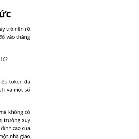
mức
ày trở nên rõ
 đổ vào tháng
416?
iều token đã
eFi và một số
 mà không có
hị trường suy
 đỉnh cao của
 một nhà giao