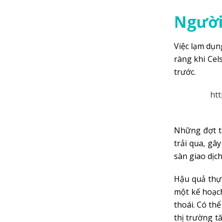
Người
Việc lạm dụn
ràng khi Cel
trước.
htt
Những đợt t
trải qua, gâ
sàn giao dịch
Hậu quả thự
một kế hoạch
thoái. Có th
thị trường t