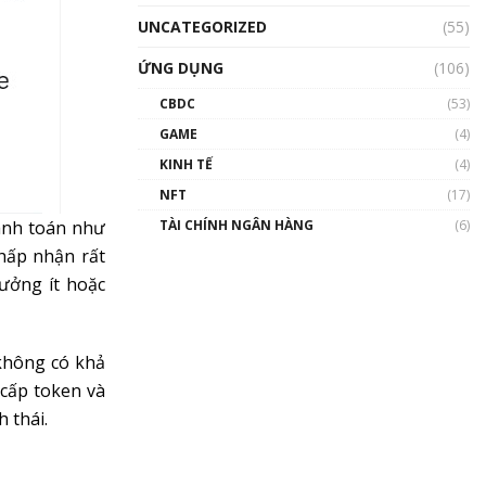
UNCATEGORIZED
(55)
ỨNG DỤNG
(106)
CBDC
(53)
GAME
(4)
KINH TẾ
(4)
NFT
(17)
hanh toán như
TÀI CHÍNH NGÂN HÀNG
(6)
hấp nhận rất
hưởng ít hoặc
 không có khả
cấp token và
 thái.