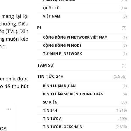
01:24:45
QUỐC TẾ
(14)
Talkshow18: Làn sóng tài
mang lại lợi
VIỆT NAM
(3)
năng Việt trở về từ Silicon
thưởng. Điều
Valley - Sức bật mới cho
PI
(7)
Việt Nam
óa (TVL). Dẫn
01:32:59
CỘNG ĐỒNG PI NETWORK VIỆT NAM
(1)
ũng muốn kéo
CỘNG ĐỒNG PI NODE
(7)
ợc.
Talkshow17: Mùa đông
TỪ ĐIỂN PI NETWORK
Crypto – Chiếc khăn gió ấm
(1)
01:40:40
TÂM SỰ
(1)
Talkshow 16: Làn sóng số
TIN TỨC 24H
(5.856)
kenomic được
tại Việt Nam và thế giới
01:49:30
ao để thu hút
BÌNH LUẬN DỰ ÁN
(1)
BÌNH LUẬN SỰ KIỆN TRONG TUẦN
(4)
Talkshow 14: MemeCoin –
Trò đùa tỷ đô
SỰ KIỆN
(33)
#phocapblockchain #PCB
TIN 24H
(1.319)
#meme
TIN TỨC AI
(599)
01:29:26
TIN TỨC BLOCKCHAIN
(2.836)