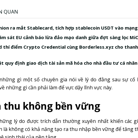
ÊN QUAN
ion ra mắt Stablecard, tích hợp stablecoin USDT vào mạng 
ám sát EU cảnh báo lừa đảo mạo danh giữa đợt sàng lọc Mi
 thí điểm Crypto Credential cùng Borderless.xyz cho than
uật quy định giao dịch tài sản mã hóa cho nhà đầu tư cá nhân
 những gì một số chuyên gia nói về lý do đằng sau sự cố 
về những gì cần phải làm để vực dậy lĩnh vực này.
 thu không bền vững
hững lý do được trích dẫn thường xuyên nhất khiến các gi
 là không có khả năng tạo ra thu nhập bền vững để tăng th
ệ sinh thái của nền tảng.