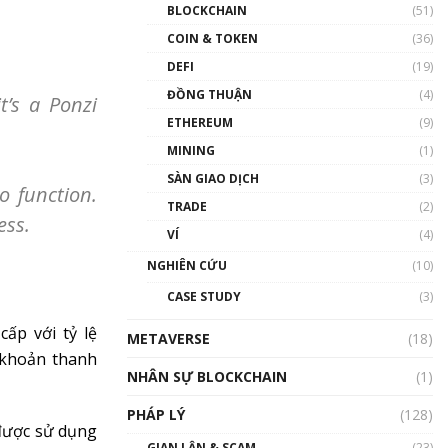
Nhân sự tương lại ngành
BLOCKCHAIN
(51)
Blockchain Việt Nam | Phổ
cập Blockchain
COIN & TOKEN
(36)
00:43:47
DEFI
(19)
ĐỒNG THUẬN
(4)
Blockchain đang được ứng
t’s a Ponzi
dụng ở Việt Nam như thể
ETHEREUM
(9)
nào?
MINING
(1)
00:39:31
SÀN GIAO DỊCH
(3)
Chìa khóa mở lối cơ hội
o function.
TRADE
(2)
trước các quĩ đầu tư | Phổ
ess.
cập Blockchain
VÍ
(4)
00:35:11
NGHIÊN CỨU
(10)
Talkshow 20: Biến động
CASE STUDY
(3)
giá của tài sản truyền
thống & Crypto qua các
ấp với tỷ lệ
METAVERSE
cuộc chiến | Phổ cập
(18)
Blockchain
 khoản thanh
NHÂN SỰ BLOCKCHAIN
(1)
01:34:46
PHÁP LÝ
(128)
Talkshow 19: GameFi Việt
 được sử dụng
Nam – Báo động đỏ
GIAN LẬN & SCAM
(23)