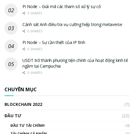
Pi Node – Giải mã các tham số xử lý sự cố
0 SHARES
Cảnh sát Anh điều tra vụ cưỡng hiếp trong metaverse
0 SHARES
Pi Node – Sự cần thiết của IP tĩnh
0 SHARES
USDT trở thành phương tiện chính của hoạt động kinh tế
ngầm tại Campuchia
0 SHARES
CHUYÊN MỤC
BLOCKCHAIN 2022
(7)
ĐẦU TƯ
(22)
ĐẦU TƯ TÀI CHÍNH
(4)
TÀI CHÍNH CÁ NHÂN
(3)