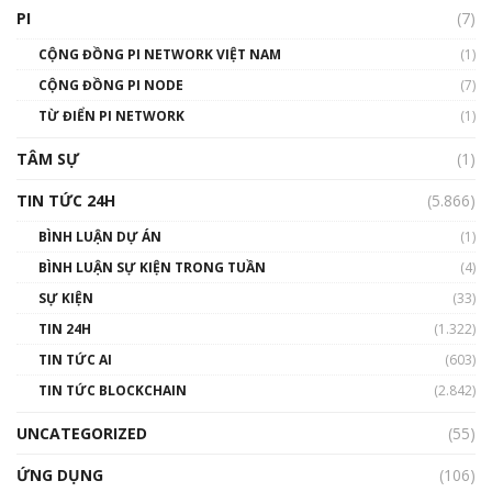
PI
(7)
CỘNG ĐỒNG PI NETWORK VIỆT NAM
(1)
CỘNG ĐỒNG PI NODE
(7)
TỪ ĐIỂN PI NETWORK
(1)
TÂM SỰ
(1)
TIN TỨC 24H
(5.866)
BÌNH LUẬN DỰ ÁN
(1)
BÌNH LUẬN SỰ KIỆN TRONG TUẦN
(4)
SỰ KIỆN
(33)
TIN 24H
(1.322)
TIN TỨC AI
(603)
TIN TỨC BLOCKCHAIN
(2.842)
UNCATEGORIZED
(55)
ỨNG DỤNG
(106)