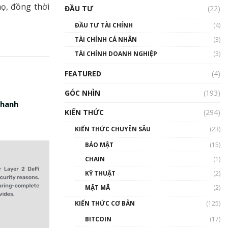
Triển vọng nào cho
họ, đồng thời
ĐẦU TƯ
(22)
Bitcoin. Thị trường liệu có
uptrend trong năm 2023? |
ĐẦU TƯ TÀI CHÍNH
(4)
Phổ cập Blockchain
TÀI CHÍNH CÁ NHÂN
(3)
00:02:14
TÀI CHÍNH DOANH NGHIỆP
(3)
Nhìn lại năm 2022: Những
sự kiện ảnh hưởng đến hệ
FEATURED
(4)
sinh thái tiền mã hoá |
Phổ cập Blockchain
GÓC NHÌN
(193)
00:15:29
nhanh
KIẾN THỨC
(294)
Nhìn lại năm 2022: Những
nhân vật ảnh hưởng nhất
KIẾN THỨC CHUYÊN SÂU
(23)
hệ sinh thái tiền mã hoá |
Phổ cập Blockchain
BẢO MẬT
(15)
00:16:07
CHAIN
(1)
Talkshow 27: Ranh giới
KỸ THUẬT
(2)
giữa tầm ảnh hưởng và sự
MẬT MÃ
(2)
thao túng giá | Phổ cập
Blockchain
KIẾN THỨC CƠ BẢN
(125)
01:35:05
BITCOIN
(17)