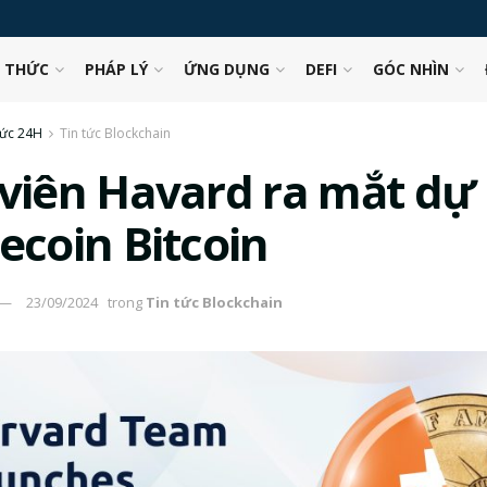
N THỨC
PHÁP LÝ
ỨNG DỤNG
DEFI
GÓC NHÌN
tức 24H
Tin tức Blockchain
 viên Havard ra mắt dự
ecoin Bitcoin
23/09/2024
trong
Tin tức Blockchain