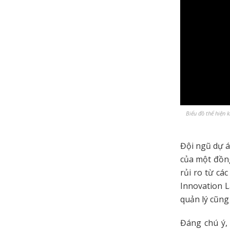
Biểu đồ thể hiện 
Đội ngũ dự án
của một đồng
rủi ro từ cá
Innovation L
quản lý cũng
Đáng chú ý,