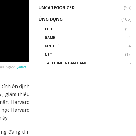
UNCATEGORIZED
(55)
ỨNG DỤNG
(106)
CBDC
(53)
GAME
(4)
KINH TẾ
(4)
NFT
(17)
TÀI CHÍNH NGÂN HÀNG
(6)
 năm. Nguồn:
James
i tính ổn định
i, giảm thiểu
 nần. Harvard
i học Harvard
này.
ũng đang tìm