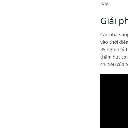
này.
Giải p
Các nhà sán
vào thời điể
35 nghìn tỷ 
thâm hụt cơ 
chi tiêu của