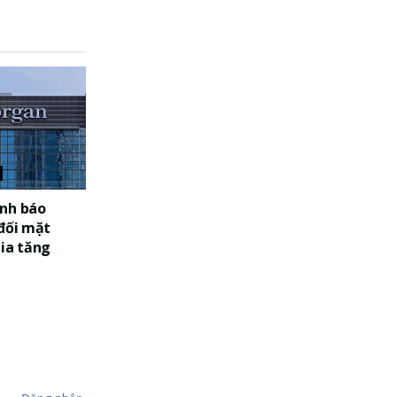
nh báo
 đối mặt
gia tăng