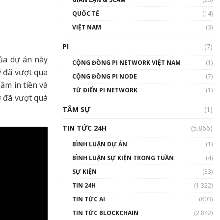
01:24:45
QUỐC TẾ
(14)
Talkshow18: Làn sóng tài
VIỆT NAM
(3)
năng Việt trở về từ Silicon
Valley - Sức bật mới cho
PI
(7)
Việt Nam
ủa dự án này
01:32:59
CỘNG ĐỒNG PI NETWORK VIỆT NAM
(1)
ỹ đã vượt qua
CỘNG ĐỒNG PI NODE
(7)
Talkshow17: Mùa đông
ăm in tiền và
TỪ ĐIỂN PI NETWORK
Crypto – Chiếc khăn gió ấm
(1)
ợ đã vượt quá
01:40:40
TÂM SỰ
(1)
Talkshow 16: Làn sóng số
TIN TỨC 24H
(5.866)
tại Việt Nam và thế giới
01:49:30
BÌNH LUẬN DỰ ÁN
(1)
BÌNH LUẬN SỰ KIỆN TRONG TUẦN
(4)
Talkshow 14: MemeCoin –
Trò đùa tỷ đô
SỰ KIỆN
(33)
#phocapblockchain #PCB
TIN 24H
(1.322)
#meme
TIN TỨC AI
(603)
01:29:26
TIN TỨC BLOCKCHAIN
(2.842)