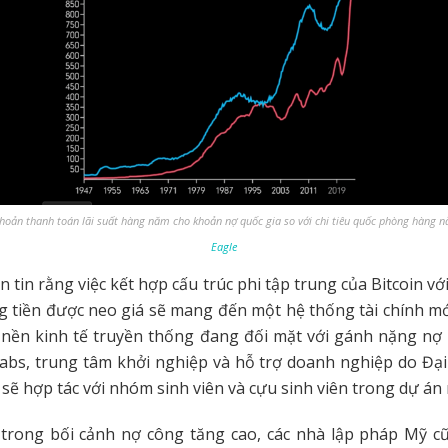
khoản thanh toán lãi suất hàng năm cho khoản nợ quốc gia so với chi tiêu quốc phòng hàng
Eagle
 tin rằng việc kết hợp cấu trúc phi tập trung của Bitcoin vớ
 tiền được neo giá sẽ mang đến một hệ thống tài chính mớ
c nền kinh tế truyền thống đang đối mặt với gánh nặng nợ
abs, trung tâm khởi nghiệp và hỗ trợ doanh nghiệp do Đạ
 sẽ hợp tác với nhóm sinh viên và cựu sinh viên trong dự án 
 trong bối cảnh nợ công tăng cao, các nhà lập pháp Mỹ c