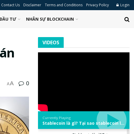
Contact Us
Disclaimer
Terms and Conditions
Privacy Policy
Login
ĐẦU TƯ
NHÂN SỰ BLOCKCHAIN
VIDEOS
 án
0
A
A
Currently Playing
Stablecoin là gì? Tại sao stablecoin lại quan trọng trong thị trường crypto? | Phổ cập Blockchain