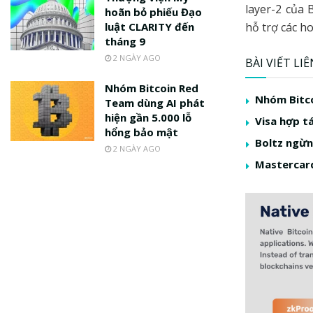
layer-2 của 
hoãn bỏ phiếu Đạo
luật CLARITY đến
hỗ trợ các h
tháng 9
2 NGÀY AGO
BÀI VIẾT LI
Nhóm Bitcoin Red
Nhóm Bitco
Team dùng AI phát
hiện gần 5.000 lỗ
Visa hợp t
hổng bảo mật
Boltz ngừng
2 NGÀY AGO
Mastercard