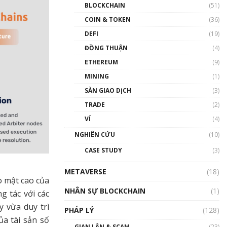
Nhân sự tương lại ngành
BLOCKCHAIN
(51)
Blockchain Việt Nam | Phổ
cập Blockchain
COIN & TOKEN
(36)
00:43:47
DEFI
(19)
ĐỒNG THUẬN
(4)
Blockchain đang được ứng
dụng ở Việt Nam như thể
ETHEREUM
(9)
nào?
MINING
(1)
00:39:31
SÀN GIAO DỊCH
(3)
Chìa khóa mở lối cơ hội
TRADE
(2)
trước các quĩ đầu tư | Phổ
cập Blockchain
VÍ
(4)
00:35:11
NGHIÊN CỨU
(10)
Talkshow 20: Biến động
CASE STUDY
(3)
giá của tài sản truyền
thống & Crypto qua các
METAVERSE
cuộc chiến | Phổ cập
(18)
o mật cao của
Blockchain
NHÂN SỰ BLOCKCHAIN
(1)
01:34:46
g tác với các
y vừa duy trì
PHÁP LÝ
(128)
Talkshow 19: GameFi Việt
ủa tài sản số
Nam – Báo động đỏ
GIAN LẬN & SCAM
(23)