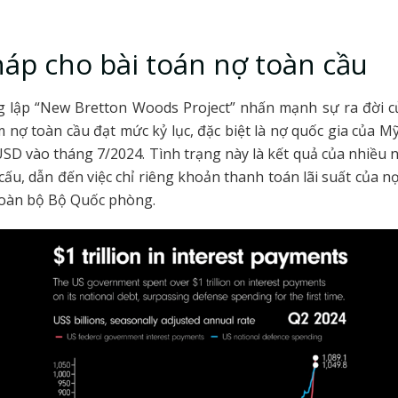
háp cho bài toán nợ toàn cầu
g lập “New Bretton Woods Project” nhấn mạnh sự ra đời c
m nợ toàn cầu đạt mức kỷ lục, đặc biệt là nợ quốc gia của M
USD vào tháng 7/2024. Tình trạng này là kết quả của nhiều n
cấu, dẫn đến việc chỉ riêng khoản thanh toán lãi suất của n
 toàn bộ Bộ Quốc phòng.