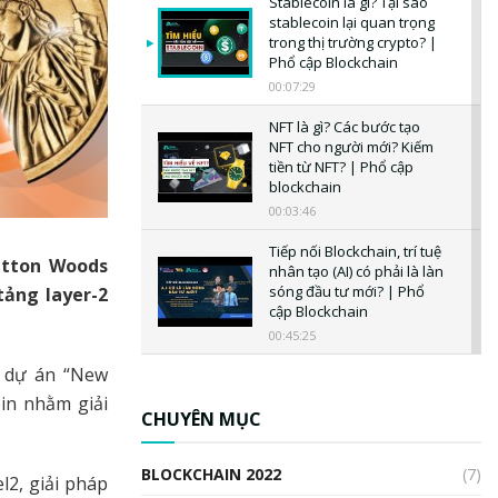
Stablecoin là gì? Tại sao
stablecoin lại quan trọng
trong thị trường crypto? |
Phổ cập Blockchain
00:07:29
NFT là gì? Các bước tạo
NFT cho người mới? Kiếm
tiền từ NFT? | Phổ cập
blockchain
00:03:46
Tiếp nối Blockchain, trí tuệ
etton Woods
nhân tạo (AI) có phải là làn
sóng đầu tư mới? | Phổ
tảng layer-2
cập Blockchain
00:45:25
t dự án “New
CBDC là gì? Tổng quan về
CBDC? Tại sao ngân hàng
in nhằm giải
trung ương lại quan trọng?
CHUYÊN MỤC
| Phổ cập Blockchain
00:04:38
BLOCKCHAIN 2022
(7)
l2, giải pháp