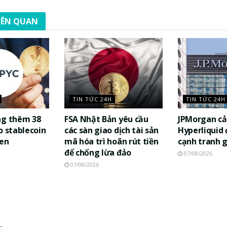
LIÊN QUAN
TIN TỨC 24H
TIN TỨC 24H
ng thêm 38
FSA Nhật Bản yêu cầu
JPMorgan cả
o stablecoin
các sàn giao dịch tài sản
Hyperliquid
yen
mã hóa trì hoãn rút tiền
cạnh tranh 
để chống lừa đảo
07/08/2026
07/08/2026