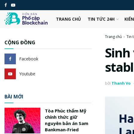
TRANG CHỦ
TIN TỨC 24H
KIẾ
Trang chủ
Tin 
CỘNG ĐỒNG
Sinh
Facebook
stabl
Youtube
bởi
Thanh Vo
BÀI MỚI
Tòa Phúc thẩm Mỹ
chính thức giữ
nguyên bản án Sam
Bankman-Fried