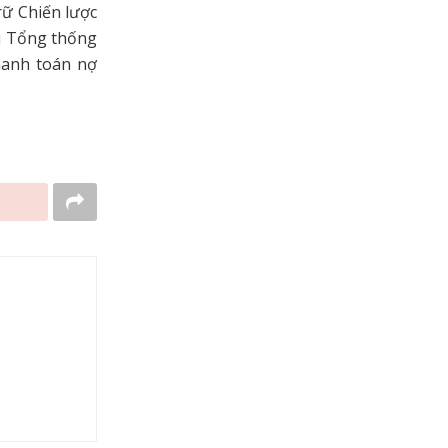
rữ Chiến lược
ựu Tổng thống
hanh toán nợ