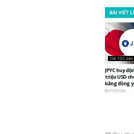
BÀI VIẾT 
TIN TỨC 24H
JPYC huy độ
triệu USD ch
bằng đồng 
07/08/2026