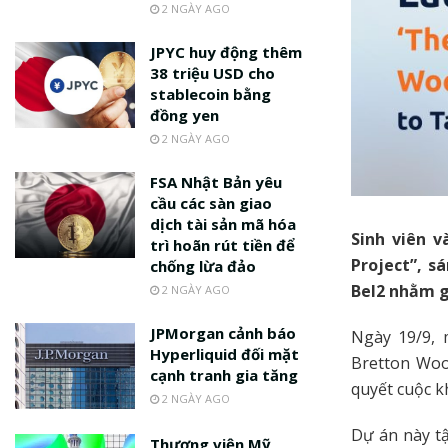
2 NGÀY AGO
JPYC huy động thêm
38 triệu USD cho
stablecoin bằng
đồng yen
2 NGÀY AGO
FSA Nhật Bản yêu
cầu các sàn giao
dịch tài sản mã hóa
Sinh viên 
trì hoãn rút tiền để
Project”, s
chống lừa đảo
Bel2 nhằm g
2 NGÀY AGO
JPMorgan cảnh báo
Ngày 19/9, 
Hyperliquid đối mặt
Bretton Woo
cạnh tranh gia tăng
quyết cuộc 
2 NGÀY AGO
Dự án này tậ
Thượng viện Mỹ