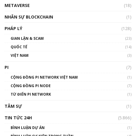
METAVERSE
(18)
Talkshow18: Làn sóng tài năng Việt trở về từ
Silicon Valley - Sức bật mới cho Việt Nam
NHÂN SỰ BLOCKCHAIN
(1)
01:32:59
PHÁP LÝ
(128)
Talkshow17: Mùa đông Crypto – Chiếc khăn
GIAN LẬN & SCAM
gió ấm
(23)
01:40:40
QUỐC TẾ
(14)
VIỆT NAM
(3)
Talkshow 16: Làn sóng số tại Việt Nam và thế
giới
PI
(7)
01:49:30
CỘNG ĐỒNG PI NETWORK VIỆT NAM
(1)
Talkshow 14: MemeCoin – Trò đùa tỷ đô
CỘNG ĐỒNG PI NODE
(7)
#phocapblockchain #PCB #meme
TỪ ĐIỂN PI NETWORK
(1)
01:29:26
TÂM SỰ
(1)
TIN TỨC 24H
(5.866)
BÌNH LUẬN DỰ ÁN
(1)