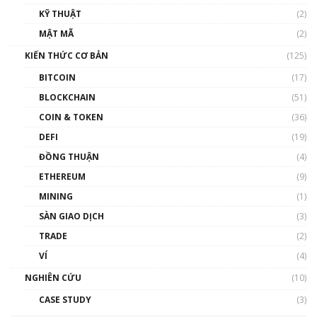
KỸ THUẬT
(2)
Nhân sự tương lại ngành Blockchain Việt
MẬT MÃ
(2)
Nam | Phổ cập Blockchain
KIẾN THỨC CƠ BẢN
(125)
00:43:47
BITCOIN
(17)
Blockchain đang được ứng dụng ở Việt Nam
BLOCKCHAIN
(51)
như thể nào?
COIN & TOKEN
(36)
00:39:31
DEFI
(19)
Chìa khóa mở lối cơ hội trước các quĩ đầu tư |
ĐỒNG THUẬN
(4)
Phổ cập Blockchain
ETHEREUM
(9)
00:35:11
MINING
(1)
Talkshow 20: Biến động giá của tài sản truyền
SÀN GIAO DỊCH
(3)
thống & Crypto qua các cuộc chiến | Phổ cập
Blockchain
TRADE
(2)
01:34:46
VÍ
(4)
Talkshow 19: GameFi Việt Nam – Báo động
NGHIÊN CỨU
(10)
đỏ
CASE STUDY
(3)
01:24:45