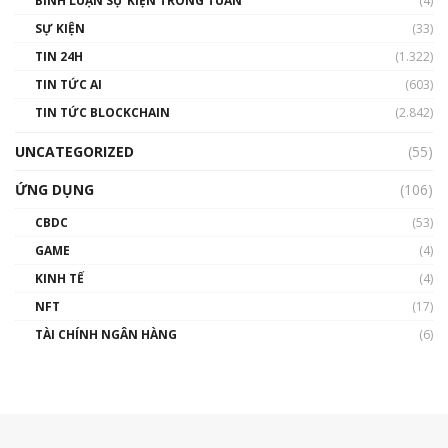
BÌNH LUẬN SỰ KIỆN TRONG TUẦN
(4)
SỰ KIỆN
(33)
TIN 24H
(1.322)
TIN TỨC AI
(603)
TIN TỨC BLOCKCHAIN
(2.842)
UNCATEGORIZED
(55)
ỨNG DỤNG
(106)
CBDC
(53)
GAME
(4)
KINH TẾ
(4)
NFT
(17)
TÀI CHÍNH NGÂN HÀNG
(6)