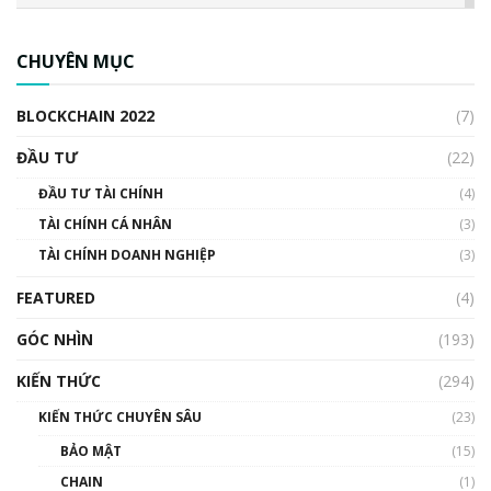
CBDC là gì? Tổng quan về CBDC? Tại sao
ngân hàng trung ương lại quan trọng? | Phổ
CHUYÊN MỤC
cập Blockchain
00:04:38
BLOCKCHAIN 2022
(7)
Triển vọng nào cho Bitcoin. Thị trường liệu có
uptrend trong năm 2023? | Phổ cập
ĐẦU TƯ
(22)
Blockchain
ĐẦU TƯ TÀI CHÍNH
(4)
00:02:14
TÀI CHÍNH CÁ NHÂN
(3)
Nhìn lại năm 2022: Những sự kiện ảnh hưởng
TÀI CHÍNH DOANH NGHIỆP
đến hệ sinh thái tiền mã hoá | Phổ cập
(3)
Blockchain
FEATURED
(4)
00:15:29
GÓC NHÌN
Nhìn lại năm 2022: Những nhân vật ảnh
(193)
hưởng nhất hệ sinh thái tiền mã hoá | Phổ
cập Blockchain
KIẾN THỨC
(294)
00:16:07
KIẾN THỨC CHUYÊN SÂU
(23)
Talkshow 27: Ranh giới giữa tầm ảnh hưởng
BẢO MẬT
(15)
và sự thao túng giá | Phổ cập Blockchain
CHAIN
(1)
01:35:05