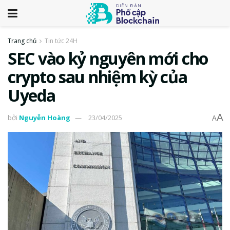
Trang chủ
Tin tức 24H
SEC vào kỷ nguyên mới cho
crypto sau nhiệm kỳ của
Uyeda
A
bởi
Nguyễn Hoàng
23/04/2025
A