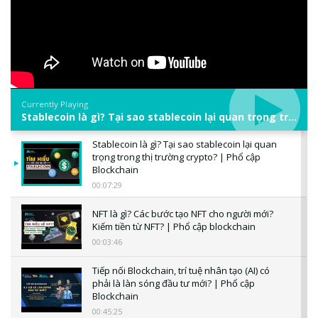
Currently Playing
Stablecoin là gì? Tại sao stablecoin lại quan trọng trong thị trường crypto? | Phổ cập Blockchain
Stablecoin là gì? Tại sao stablecoin lại quan
trọng trong thị trường crypto? | Phổ cập
Blockchain
00:07:29
NFT là gì? Các bước tạo NFT cho người mới?
Kiếm tiền từ NFT? | Phổ cập blockchain
00:03:46
Tiếp nối Blockchain, trí tuệ nhân tạo (AI) có
phải là làn sóng đầu tư mới? | Phổ cập
Blockchain
00:45:25