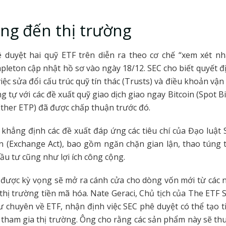
ng đến thị trường
ê duyệt hai quỹ ETF trên diễn ra theo cơ chế “xem xét nh
pleton cập nhật hồ sơ vào ngày 18/12. SEC cho biết quyết 
việc sửa đổi cấu trúc quỹ tín thác (Trusts) và điều khoản vận
g tự với các đề xuất quỹ giao dịch giao ngay Bitcoin (Spot B
Ether ETP) đã được chấp thuận trước đó.
khẳng định các đề xuất đáp ứng các tiêu chí của Đạo luật 
 (Exchange Act), bao gồm ngăn chặn gian lận, thao túng t
ầu tư cũng như lợi ích công cộng.
 được kỳ vọng sẽ mở ra cánh cửa cho dòng vốn mới từ các 
thị trường tiền mã hóa. Nate Geraci, Chủ tịch của The ETF S
ư chuyên về ETF, nhận định việc SEC phê duyệt có thể tạo ti
 tham gia thị trường. Ông cho rằng các sản phẩm này sẽ th