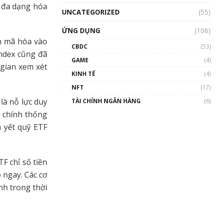
ự đa dạng hóa
UNCATEGORIZED
(55)
ỨNG DỤNG
(106)
ền mã hóa vào
CBDC
(53)
shdex cũng đã
GAME
(4)
 gian xem xét
KINH TẾ
(4)
NFT
(17)
là nỗ lực duy
TÀI CHÍNH NGÂN HÀNG
(6)
h chính thống
m yết quỹ ETF
F chỉ số tiền
 ngay. Các cơ
nh trong thời