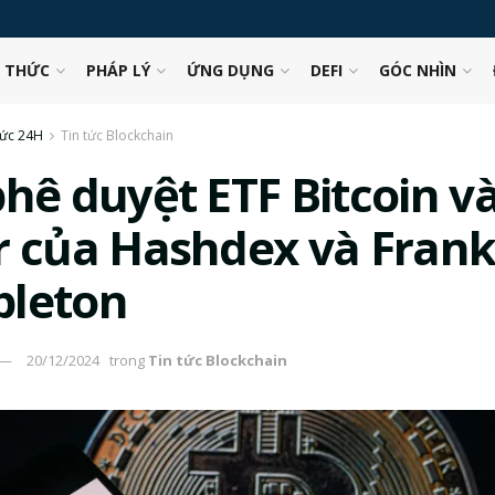
N THỨC
PHÁP LÝ
ỨNG DỤNG
DEFI
GÓC NHÌN
tức 24H
Tin tức Blockchain
phê duyệt ETF Bitcoin v
r của Hashdex và Frank
leton
20/12/2024
trong
Tin tức Blockchain