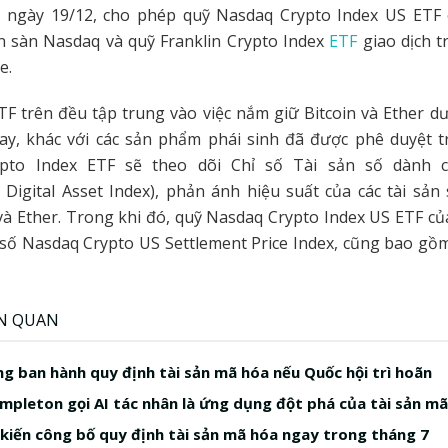
 ngày 19/12, cho phép quỹ Nasdaq Crypto Index US ETF
n sàn Nasdaq và quỹ Franklin Crypto Index
ETF
giao dịch t
e.
TF trên đều tập trung vào việc nắm giữ Bitcoin và Ether d
gay, khác với các sản phẩm phái sinh đã được phê duyệt t
rypto Index ETF sẽ theo dõi Chỉ số Tài sản số dành 
al Digital Asset Index), phản ánh hiệu suất của các tài sả
và Ether. Trong khi đó, quỹ Nasdaq Crypto Index US ETF c
 số Nasdaq Crypto US Settlement Price Index, cũng bao gồm 
ÊN QUAN
ng ban hành quy định tài sản mã hóa nếu Quốc hội trì hoãn
empleton gọi AI tác nhân là ứng dụng đột phá của tài sản m
kiến công bố quy định tài sản mã hóa ngay trong tháng 7