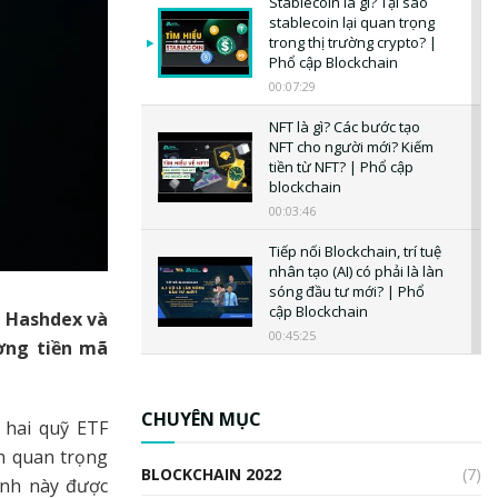
Stablecoin là gì? Tại sao
stablecoin lại quan trọng
trong thị trường crypto? |
Phổ cập Blockchain
00:07:29
NFT là gì? Các bước tạo
NFT cho người mới? Kiếm
tiền từ NFT? | Phổ cập
blockchain
00:03:46
Tiếp nối Blockchain, trí tuệ
nhân tạo (AI) có phải là làn
sóng đầu tư mới? | Phổ
cập Blockchain
a Hashdex và
00:45:25
ờng tiền mã
CBDC là gì? Tổng quan về
CBDC? Tại sao ngân hàng
trung ương lại quan trọng?
CHUYÊN MỤC
 hai quỹ ETF
| Phổ cập Blockchain
ến quan trọng
00:04:38
BLOCKCHAIN 2022
(7)
ịnh này được