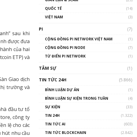
01:24:45
QUỐC TẾ
(14)
Talkshow18: Làn sóng tài
VIỆT NAM
(3)
năng Việt trở về từ Silicon
Valley - Sức bật mới cho
PI
(7)
Việt Nam
anh” sau khi
01:32:59
CỘNG ĐỒNG PI NETWORK VIỆT NAM
(1)
định được đưa
CỘNG ĐỒNG PI NODE
(7)
 hành của hai
Talkshow17: Mùa đông
TỪ ĐIỂN PI NETWORK
Crypto – Chiếc khăn gió ấm
(1)
itcoin ETP) và
01:40:40
TÂM SỰ
(1)
Talkshow 16: Làn sóng số
Sàn Giao dịch
TIN TỨC 24H
(5.866)
tại Việt Nam và thế giới
hị trường và
01:49:30
BÌNH LUẬN DỰ ÁN
(1)
BÌNH LUẬN SỰ KIỆN TRONG TUẦN
(4)
Talkshow 14: MemeCoin –
Trò đùa tỷ đô
SỰ KIỆN
(33)
nhà đầu tư tổ
#phocapblockchain #PCB
TIN 24H
(1.322)
tore, công ty
#meme
TIN TỨC AI
(603)
01:29:26
ền lệ cho các
u hút nhu cầu
TIN TỨC BLOCKCHAIN
(2.842)