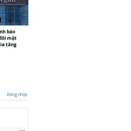
nh báo
 đối mặt
gia tăng
Đăng nhập