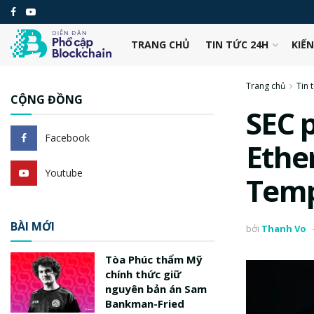
TRANG CHỦ
TIN TỨC 24H
KIẾ
Trang chủ
Tin 
CỘNG ĐỒNG
SEC 
Facebook
Ethe
Youtube
Temp
BÀI MỚI
bởi
Thanh Vo
Tòa Phúc thẩm Mỹ
chính thức giữ
nguyên bản án Sam
Bankman-Fried