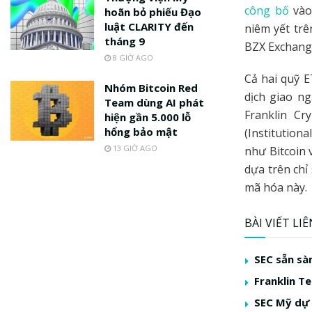
công bố
vào
hoãn bỏ phiếu Đạo
luật CLARITY đến
niêm yết trê
tháng 9
BZX Exchang
8 GIỜ AGO
Cả hai quỹ E
Nhóm Bitcoin Red
dịch giao n
Team dùng AI phát
Franklin C
hiện gần 5.000 lỗ
hổng bảo mật
(Institution
13 GIỜ AGO
như Bitcoin 
dựa trên chỉ
mã hóa này.
BÀI VIẾT LI
SEC sẵn sà
Franklin T
SEC Mỹ dự 