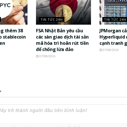
TIN TỨC 24H
TIN TỨC 24H
ng thêm 38
FSA Nhật Bản yêu cầu
JPMorgan cả
o stablecoin
các sàn giao dịch tài sản
Hyperliquid
yen
mã hóa trì hoãn rút tiền
cạnh tranh 
để chống lừa đảo
07/08/2026
07/08/2026