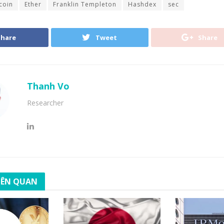
coin
Ether
Franklin Templeton
Hashdex
sec
Share
Tweet
Share
Thanh Vo
Researcher
LIÊN QUAN