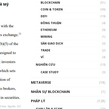
Nhân sự tương lại ngành
BLOCKCHAIN
(51)
về Mỹ
Blockchain Việt Nam | Phổ
cập Blockchain
COIN & TOKEN
(36)
00:43:47
DEFI
(19)
ĐỒNG THUẬN
(4)
Blockchain đang được ứng
dụng ở Việt Nam như thể
ETHEREUM
(9)
nào?
MINING
(1)
00:39:31
SÀN GIAO DỊCH
(3)
Chìa khóa mở lối cơ hội
TRADE
(2)
trước các quĩ đầu tư | Phổ
cập Blockchain
VÍ
(4)
00:35:11
NGHIÊN CỨU
(10)
Talkshow 20: Biến động
CASE STUDY
(3)
giá của tài sản truyền
thống & Crypto qua các
METAVERSE
cuộc chiến | Phổ cập
(18)
Blockchain
NHÂN SỰ BLOCKCHAIN
(1)
01:34:46
PHÁP LÝ
(128)
Talkshow 19: GameFi Việt
Nam – Báo động đỏ
mã hóa. Nguồn: SEC
GIAN LẬN & SCAM
(23)