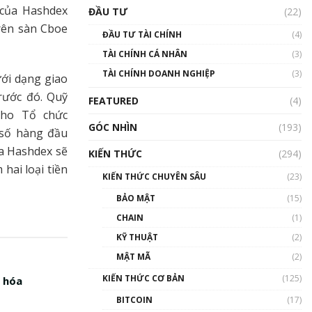
Triển vọng nào cho
 của Hashdex
ĐẦU TƯ
(22)
Bitcoin. Thị trường liệu có
uptrend trong năm 2023? |
rên sàn Cboe
ĐẦU TƯ TÀI CHÍNH
(4)
Phổ cập Blockchain
TÀI CHÍNH CÁ NHÂN
(3)
00:02:14
TÀI CHÍNH DOANH NGHIỆP
(3)
ưới dạng giao
Nhìn lại năm 2022: Những
sự kiện ảnh hưởng đến hệ
rước đó. Quỹ
FEATURED
(4)
sinh thái tiền mã hoá |
cho Tổ chức
Phổ cập Blockchain
GÓC NHÌN
(193)
n số hàng đầu
00:15:29
ủa Hashdex sẽ
KIẾN THỨC
(294)
Nhìn lại năm 2022: Những
hai loại tiền
nhân vật ảnh hưởng nhất
KIẾN THỨC CHUYÊN SÂU
(23)
hệ sinh thái tiền mã hoá |
Phổ cập Blockchain
BẢO MẬT
(15)
00:16:07
CHAIN
(1)
Talkshow 27: Ranh giới
KỸ THUẬT
(2)
giữa tầm ảnh hưởng và sự
MẬT MÃ
(2)
thao túng giá | Phổ cập
Blockchain
KIẾN THỨC CƠ BẢN
(125)
ã hóa
01:35:05
BITCOIN
(17)