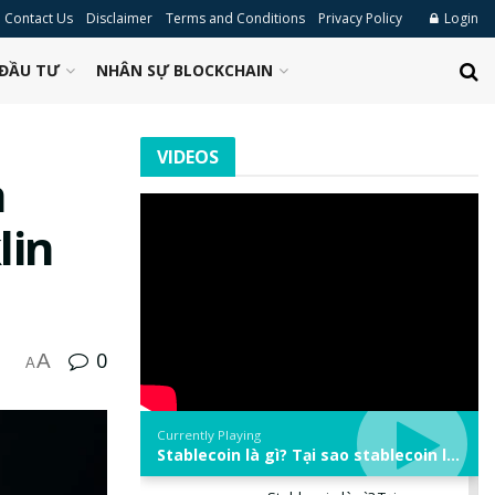
Contact Us
Disclaimer
Terms and Conditions
Privacy Policy
Login
ĐẦU TƯ
NHÂN SỰ BLOCKCHAIN
VIDEOS
à
lin
0
A
A
Currently Playing
Stablecoin là gì? Tại sao stablecoin lại quan trọng trong thị trường crypto? | Phổ cập Blockchain