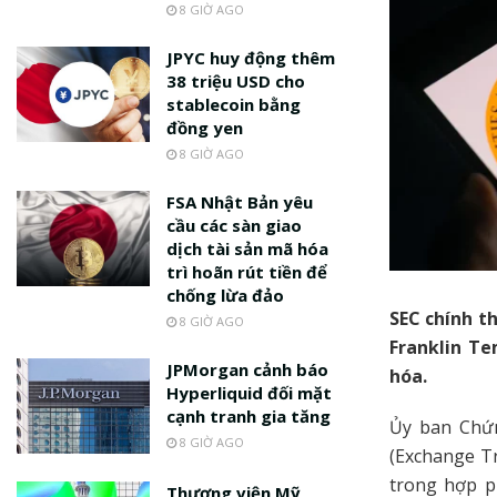
8 GIỜ AGO
JPYC huy động thêm
38 triệu USD cho
stablecoin bằng
đồng yen
8 GIỜ AGO
FSA Nhật Bản yêu
cầu các sàn giao
dịch tài sản mã hóa
trì hoãn rút tiền để
chống lừa đảo
SEC chính t
8 GIỜ AGO
Franklin T
JPMorgan cảnh báo
hóa.
Hyperliquid đối mặt
cạnh tranh gia tăng
Ủy ban Chứn
8 GIỜ AGO
(Exchange Tr
trong hợp p
Thượng viện Mỹ