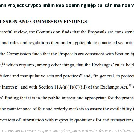
nh Project Crypto nhằm kéo doanh nghiệp tài sản mã hóa 
 cho Hashdex và Franklin Templeton niêm yết và giao dịch cổ phiếu của các ETF chỉ số tiền 