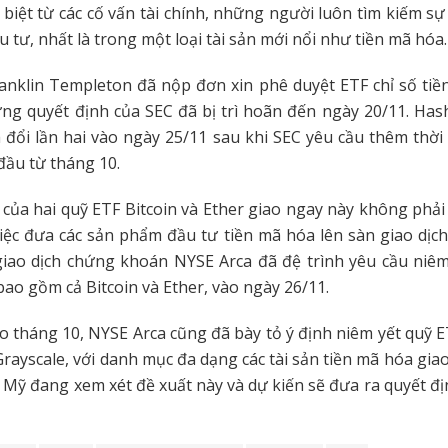
 biệt từ các cố vấn tài chính, những người luôn tìm kiếm s
 tư, nhất là trong một loại tài sản mới nổi như tiền mã hóa.
anklin Templeton đã nộp đơn xin phê duyệt ETF chỉ số ti
ng quyết định của SEC đã bị trì hoãn đến ngày 20/11. Ha
đổi lần hai vào ngày 25/11 sau khi SEC yêu cầu thêm thời
đầu từ tháng 10.
 của hai quỹ ETF Bitcoin và Ether giao ngay này không phải 
iệc đưa các sản phẩm đầu tư tiền mã hóa lên sàn giao dịc
giao dịch chứng khoán NYSE Arca đã đệ trình yêu cầu niê
 bao gồm cả Bitcoin và Ether, vào ngày 26/11.
o tháng 10, NYSE Arca cũng đã bày tỏ ý định niêm yết quỹ ET
rayscale, với danh mục đa dạng các tài sản tiền mã hóa giao
 Mỹ đang xem xét đề xuất này và dự kiến sẽ đưa ra quyết đị