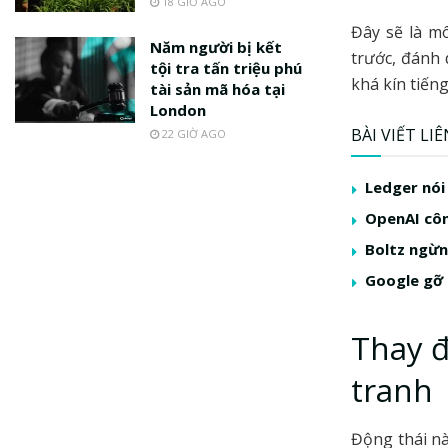
18 GIỜ AGO
Đây sẽ là mô
Năm người bị kết
trước, đánh 
tội tra tấn triệu phú
khá kín tiến
tài sản mã hóa tại
London
BÀI VIẾT LI
22 GIỜ AGO
Ledger nói
OpenAI côn
Boltz ngừng
Google gỡ 
Thay đ
tranh
Động thái nà