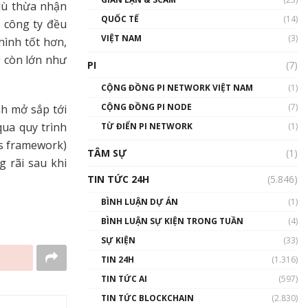
dù thừa nhận
01:24:45
QUỐC TẾ
(14)
 công ty đều
Talkshow18: Làn sóng tài
VIỆT NAM
(3)
hình tốt hơn,
năng Việt trở về từ Silicon
g còn lớn như
Valley - Sức bật mới cho
PI
(7)
Việt Nam
01:32:59
CỘNG ĐỒNG PI NETWORK VIỆT NAM
(1)
CỘNG ĐỒNG PI NODE
(7)
nh mở sắp tới
Talkshow17: Mùa đông
qua quy trình
TỪ ĐIỂN PI NETWORK
Crypto – Chiếc khăn gió ấm
(1)
01:40:40
s framework)
TÂM SỰ
(1)
 rãi sau khi
Talkshow 16: Làn sóng số
TIN TỨC 24H
(5.846)
tại Việt Nam và thế giới
01:49:30
BÌNH LUẬN DỰ ÁN
(1)
BÌNH LUẬN SỰ KIỆN TRONG TUẦN
(4)
Talkshow 14: MemeCoin –
Trò đùa tỷ đô
SỰ KIỆN
(33)
#phocapblockchain #PCB
TIN 24H
(1.316)
#meme
TIN TỨC AI
(597)
01:29:26
TIN TỨC BLOCKCHAIN
(2.830)