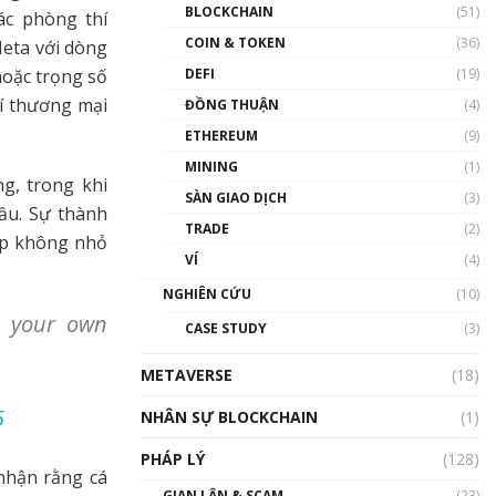
Nhân sự tương lại ngành
BLOCKCHAIN
(51)
ác phòng thí
Blockchain Việt Nam | Phổ
cập Blockchain
COIN & TOKEN
(36)
eta với dòng
00:43:47
DEFI
(19)
hoặc trọng số
í thương mại
ĐỒNG THUẬN
(4)
Blockchain đang được ứng
dụng ở Việt Nam như thể
ETHEREUM
(9)
nào?
MINING
(1)
00:39:31
g, trong khi
SÀN GIAO DỊCH
(3)
Chìa khóa mở lối cơ hội
ầu. Sự thành
TRADE
(2)
trước các quĩ đầu tư | Phổ
ép không nhỏ
cập Blockchain
VÍ
(4)
00:35:11
NGHIÊN CỨU
(10)
Talkshow 20: Biến động
n your own
CASE STUDY
(3)
giá của tài sản truyền
thống & Crypto qua các
METAVERSE
cuộc chiến | Phổ cập
(18)
Blockchain
5
NHÂN SỰ BLOCKCHAIN
(1)
01:34:46
PHÁP LÝ
(128)
Talkshow 19: GameFi Việt
nhận rằng cá
Nam – Báo động đỏ
GIAN LẬN & SCAM
(23)