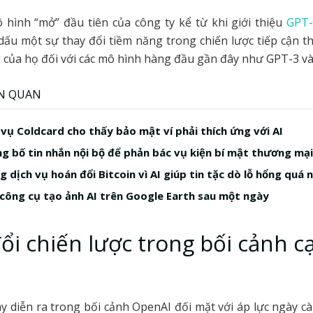
 hình “mở” đầu tiên của công ty kể từ khi giới thiệu
GPT
dấu một sự thay đổi tiềm năng trong chiến lược tiếp cận t
g của họ đối với các mô hình hàng đầu gần đây như GPT-3 v
ÊN QUAN
 vụ Coldcard cho thấy bảo mật ví phải thích ứng với AI
g bố tin nhắn nội bộ để phản bác vụ kiện bí mật thương mại
 dịch vụ hoán đổi Bitcoin vì AI giúp tin tặc dò lỗ hổng quá 
công cụ tạo ảnh AI trên Google Earth sau một ngày
ổi chiến lược trong bối cảnh c
y diễn ra trong bối cảnh OpenAI đối mặt với áp lực ngày cà