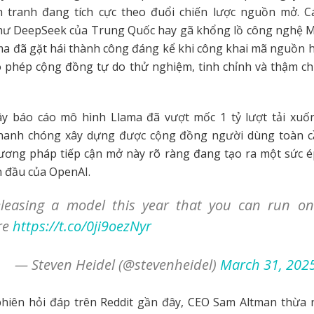
h tranh đang tích cực theo đuổi chiến lược nguồn mở. C
hư DeepSeek của Trung Quốc hay gã khổng lồ công nghệ M
a đã gặt hái thành công đáng kể khi công khai mã nguồn 
o phép cộng đồng tự do thử nghiệm, tinh chỉnh và thậm ch
y báo cáo mô hình Llama đã vượt mốc 1 tỷ lượt tải xuốn
anh chóng xây dựng được cộng đồng người dùng toàn c
ương pháp tiếp cận mở này rõ ràng đang tạo ra một sức 
ẫn đầu của OpenAI.
eleasing a model this year that you can run o
re
https://t.co/0ji9oezNyr
— Steven Heidel (@stevenheidel)
March 31, 202
hiên hỏi đáp trên Reddit gần đây, CEO Sam Altman thừa 