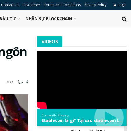
Contact Us
Disclaimer
Terms and Conditions
Privacy Policy
Login
ĐẦU TƯ
NHÂN SỰ BLOCKCHAIN
VIDEOS
 ngôn
0
A
A
Currently Playing
Stablecoin là gì? Tại sao stablecoin lại quan trọng trong thị trường crypto? | Phổ cập Blockchain