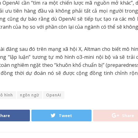
n OpenAI cần “tìm ra một chiến lược mã nguồn mở khác”, 
ải ưu tiên hàng đầu và không phải tất cả mọi người trong
ng cũng dự báo rằng dù OpenAI sẽ tiếp tục tạo ra các mô 
 tranh của họ so với phần còn lại của ngành có thể sẽ khôn
i đăng sau đó trên mạng xã hội X, Altman cho biết mô hì
ng “lập luận” tương tự mô hình o3-mini nội bộ và sẽ trải 
 toàn nghiêm ngặt theo “khuôn khổ chuẩn bị” (preparednes
, đồng thời dự đoán nó sẽ được cộng đồng tinh chỉnh rộng
ô hình
ngôn ngữ
OpenAI
Share
Tweet
Share