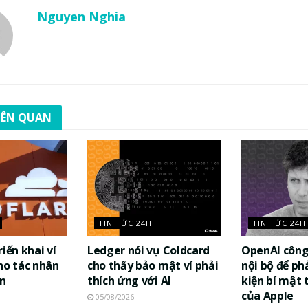
Nguyen Nghia
LIÊN QUAN
TIN TỨC 24H
TIN TỨC 24H
iển khai ví
Ledger nói vụ Coldcard
OpenAI công
ho tác nhân
cho thấy bảo mật ví phải
nội bộ để ph
án
thích ứng với AI
kiện bí mật
của Apple
05/08/2026