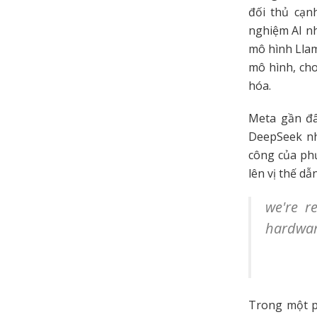
đối thủ cạn
nghiệm AI n
mô hình Llam
mô hình, ch
hóa.
Meta gần đâ
DeepSeek nh
công của ph
lên vị thế d
we're r
hardwa
Trong một p