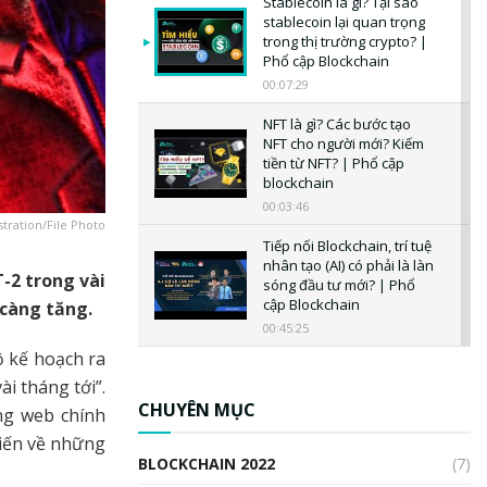
Stablecoin là gì? Tại sao
stablecoin lại quan trọng
trong thị trường crypto? |
Phổ cập Blockchain
00:07:29
NFT là gì? Các bước tạo
NFT cho người mới? Kiếm
tiền từ NFT? | Phổ cập
blockchain
00:03:46
stration/File Photo
Tiếp nối Blockchain, trí tuệ
nhân tạo (AI) có phải là làn
-2 trong vài
sóng đầu tư mới? | Phổ
cập Blockchain
 càng tăng.
00:45:25
lộ kế hoạch ra
CBDC là gì? Tổng quan về
i tháng tới”.
CBDC? Tại sao ngân hàng
trung ương lại quan trọng?
CHUYÊN MỤC
ng web chính
| Phổ cập Blockchain
kiến về những
00:04:38
BLOCKCHAIN 2022
(7)