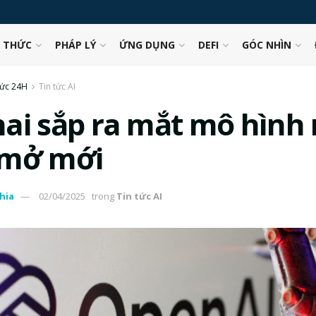
N THỨC
PHÁP LÝ
ỨNG DỤNG
DEFI
GÓC NHÌN
tức 24H
Tin tức AI
ai sắp ra mắt mô hình
mở mới
hia
02/04/2025
trong
Tin tức AI