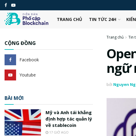
TRANG CHỦ
TIN TỨC 24H
KIẾ
Trang chủ
Tin 
CỘNG ĐỒNG
Open
Facebook
ngữ 
Youtube
bởi
Nguyen Ng
BÀI MỚI
Mỹ và Anh tái khẳng
định hợp tác quản lý
về stablecoin
17 GIỜ AGO