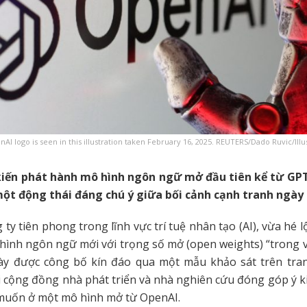
I logo is seen in this illustration taken February 16, 2025. REUTERS/Dado Ruvic/Illu
iến phát hành mô hình ngôn ngữ mở đầu tiên kể từ GPT
một động thái đáng chú ý giữa bối cảnh cạnh tranh ngày
g ty tiên phong trong lĩnh vực trí tuệ nhân tạo (AI), vừa hé 
ình ngôn ngữ mới với trọng số mở (open weights) “trong và
ày được công bố kín đáo qua một mẫu khảo sát trên tra
i cộng đồng nhà phát triển và nhà nghiên cứu đóng góp ý 
muốn ở một mô hình mở từ OpenAI.