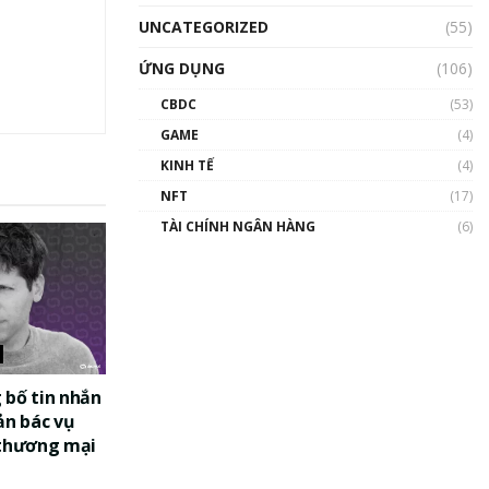
UNCATEGORIZED
(55)
ỨNG DỤNG
(106)
CBDC
(53)
GAME
(4)
KINH TẾ
(4)
NFT
(17)
TÀI CHÍNH NGÂN HÀNG
(6)
 bố tin nhắn
ản bác vụ
 thương mại