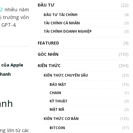
Triển vọng nào cho
ĐẦU TƯ
(22)
Bitcoin. Thị trường liệu có
-2
nhiều năm
uptrend trong năm 2023? |
ĐẦU TƯ TÀI CHÍNH
(4)
hị trường vốn
Phổ cập Blockchain
TÀI CHÍNH CÁ NHÂN
(3)
00:02:14
à GPT-4.
TÀI CHÍNH DOANH NGHIỆP
(3)
Nhìn lại năm 2022: Những
sự kiện ảnh hưởng đến hệ
FEATURED
(4)
sinh thái tiền mã hoá |
Phổ cập Blockchain
GÓC NHÌN
(193)
00:15:29
 của Apple
KIẾN THỨC
(294)
Nhìn lại năm 2022: Những
nhân vật ảnh hưởng nhất
nhanh
KIẾN THỨC CHUYÊN SÂU
(23)
hệ sinh thái tiền mã hoá |
Phổ cập Blockchain
BẢO MẬT
(15)
00:16:07
CHAIN
(1)
ạnh
Talkshow 27: Ranh giới
KỸ THUẬT
(2)
giữa tầm ảnh hưởng và sự
MẬT MÃ
(2)
thao túng giá | Phổ cập
Blockchain
KIẾN THỨC CƠ BẢN
(125)
01:35:05
BITCOIN
(17)
ng lớn từ các