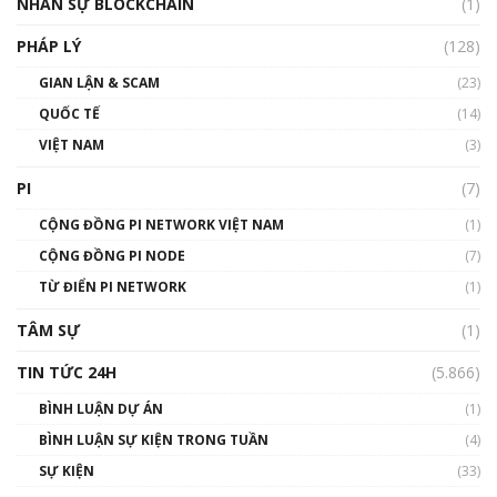
NHÂN SỰ BLOCKCHAIN
(1)
01:32:59
PHÁP LÝ
(128)
Talkshow17: Mùa đông Crypto – Chiếc khăn
GIAN LẬN & SCAM
gió ấm
(23)
01:40:40
QUỐC TẾ
(14)
VIỆT NAM
(3)
Talkshow 16: Làn sóng số tại Việt Nam và thế
giới
PI
(7)
01:49:30
CỘNG ĐỒNG PI NETWORK VIỆT NAM
(1)
Talkshow 14: MemeCoin – Trò đùa tỷ đô
CỘNG ĐỒNG PI NODE
(7)
#phocapblockchain #PCB #meme
TỪ ĐIỂN PI NETWORK
(1)
01:29:26
TÂM SỰ
(1)
TIN TỨC 24H
(5.866)
BÌNH LUẬN DỰ ÁN
(1)
BÌNH LUẬN SỰ KIỆN TRONG TUẦN
(4)
SỰ KIỆN
(33)