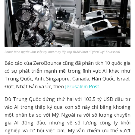
Robot hình người làm việc tại nhà máy lắp ráp BMW (Kurt “CyberGuy” Knutsson)
Báo cáo của ZeroBounce cũng đã phân tích 10 quốc gia
có sự phát triển mạnh mẽ trong lĩnh vực AI khác như
Trung Quốc, Anh, Singapore, Canada, Hàn Quốc, Israel,
Đức, Nhật Bản và Úc, theo
Jerusalem Post
.
Dù Trung Quốc đứng thứ hai với 103,5 tỷ USD đầu tư
vào AI trong thập kỷ qua, con số này chỉ bằng khoảng
một phần ba so với Mỹ. Ngoài ra với số lượng chuyên
gia AI đông đảo, nhưng về số lượng công ty khởi
nghiệp và cơ hội việc làm, Mỹ vẫn chiếm ưu thế vượt