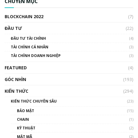
CHUYÊN MỤC
cập Blockchain
00:04:38
BLOCKCHAIN 2022
(7)
Triển vọng nào cho Bitcoin. Thị trường liệu có
uptrend trong năm 2023? | Phổ cập
ĐẦU TƯ
(22)
Blockchain
ĐẦU TƯ TÀI CHÍNH
(4)
00:02:14
TÀI CHÍNH CÁ NHÂN
(3)
Nhìn lại năm 2022: Những sự kiện ảnh hưởng
TÀI CHÍNH DOANH NGHIỆP
đến hệ sinh thái tiền mã hoá | Phổ cập
(3)
Blockchain
FEATURED
(4)
00:15:29
GÓC NHÌN
Nhìn lại năm 2022: Những nhân vật ảnh
(193)
hưởng nhất hệ sinh thái tiền mã hoá | Phổ
cập Blockchain
KIẾN THỨC
(294)
00:16:07
KIẾN THỨC CHUYÊN SÂU
(23)
Talkshow 27: Ranh giới giữa tầm ảnh hưởng
BẢO MẬT
(15)
và sự thao túng giá | Phổ cập Blockchain
CHAIN
(1)
01:35:05
KỸ THUẬT
(2)
Nhân sự tương lại ngành Blockchain Việt
MẬT MÃ
(2)