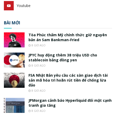
Youtube
BÀI MỚI
Tòa Phúc thẩm Mỹ chính thức giữ nguyên
bản án Sam Bankman-Fried
8 GIỜ AGO
JPYC huy động thêm 38 triệu USD cho
stablecoin bằng đồng yen
8 GIỜ AGO
FSA Nhật Bản yêu cầu các sàn giao dịch tài
sản mã hóa trì hoãn rút tiền để chống lừa
đảo
8 GIỜ AGO
JPMorgan cảnh báo Hyperliquid đối mặt cạnh
tranh gia tăng
8 GIỜ AGO