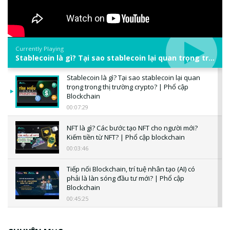
Currently Playing
Stablecoin là gì? Tại sao stablecoin lại quan trọng trong thị trường crypto? | Phổ cập Blockchain
Stablecoin là gì? Tại sao stablecoin lại quan
trọng trong thị trường crypto? | Phổ cập
Blockchain
00:07:29
NFT là gì? Các bước tạo NFT cho người mới?
Kiếm tiền từ NFT? | Phổ cập blockchain
00:03:46
Tiếp nối Blockchain, trí tuệ nhân tạo (AI) có
phải là làn sóng đầu tư mới? | Phổ cập
Blockchain
00:45:25
CBDC là gì? Tổng quan về CBDC? Tại sao
ngân hàng trung ương lại quan trọng? | Phổ