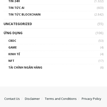
TIN 24H
(1.322)
TIN TỨC AI
(603)
TIN TỨC BLOCKCHAIN
(2.842)
UNCATEGORIZED
(55)
ỨNG DỤNG
(106)
CBDC
(53)
GAME
(4)
KINH TẾ
(4)
NFT
(17)
TÀI CHÍNH NGÂN HÀNG
(6)
Contact Us
Disclaimer
Terms and Conditions
Privacy Policy