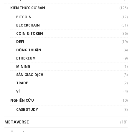
Nam | Phổ cập Blockchain
KIẾN THỨC CƠ BẢN
(125)
00:43:47
BITCOIN
(17)
Blockchain đang được ứng dụng ở Việt Nam
BLOCKCHAIN
(51)
như thể nào?
COIN & TOKEN
(36)
00:39:31
DEFI
(19)
Chìa khóa mở lối cơ hội trước các quĩ đầu tư |
ĐỒNG THUẬN
(4)
Phổ cập Blockchain
ETHEREUM
(9)
00:35:11
MINING
(1)
Talkshow 20: Biến động giá của tài sản truyền
SÀN GIAO DỊCH
(3)
thống & Crypto qua các cuộc chiến | Phổ cập
Blockchain
TRADE
(2)
01:34:46
VÍ
(4)
Talkshow 19: GameFi Việt Nam – Báo động
NGHIÊN CỨU
(10)
đỏ
CASE STUDY
(3)
01:24:45
METAVERSE
(18)
Talkshow18: Làn sóng tài năng Việt trở về từ
Silicon Valley - Sức bật mới cho Việt Nam