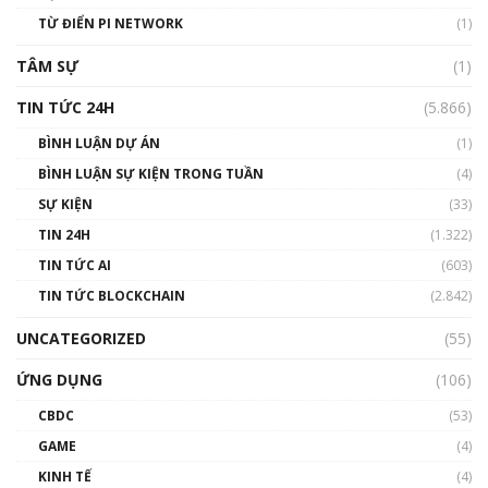
#phocapblockchain #PCB #meme
TỪ ĐIỂN PI NETWORK
(1)
01:29:26
TÂM SỰ
(1)
TIN TỨC 24H
(5.866)
BÌNH LUẬN DỰ ÁN
(1)
BÌNH LUẬN SỰ KIỆN TRONG TUẦN
(4)
SỰ KIỆN
(33)
TIN 24H
(1.322)
TIN TỨC AI
(603)
TIN TỨC BLOCKCHAIN
(2.842)
UNCATEGORIZED
(55)
ỨNG DỤNG
(106)
CBDC
(53)
GAME
(4)
KINH TẾ
(4)