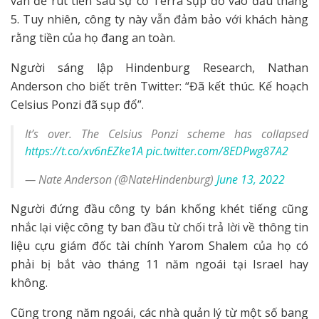
vấn đề rút tiền sau sự cố Terra sụp đổ vào đầu tháng
5. Tuy nhiên, công ty này vẫn đảm bảo với khách hàng
rằng tiền của họ đang an toàn.
Người sáng lập Hindenburg Research, Nathan
Anderson cho biết trên Twitter: “Đã kết thúc. Kế hoạch
Celsius Ponzi đã sụp đổ”.
It’s over. The Celsius Ponzi scheme has collapsed
https://t.co/xv6nEZke1A
pic.twitter.com/8EDPwg87A2
— Nate Anderson (@NateHindenburg)
June 13, 2022
Người đứng đầu công ty bán khống khét tiếng cũng
nhắc lại việc công ty ban đầu từ chối trả lời về thông tin
liệu cựu giám đốc tài chính Yarom Shalem của họ có
phải bị bắt vào tháng 11 năm ngoái tại Israel hay
không.
Cũng trong năm ngoái, các nhà quản lý từ một số bang