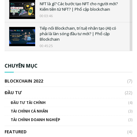
NFT là gì? Các bước tạo NFT cho người mới?
Kiếm tiền từ NFT? | Phổ cập blockchain
00:03:46
Tiếp nối Blockchain, trí tuệ nhân tạo (AI) có
phải là làn sóng đầu tư mới? | Phổ cập
Blockchain
00:45:25
CBDC là gì? Tổng quan về CBDC? Tại sao
ngân hàng trung ương lại quan trọng? | Phổ
CHUYÊN MỤC
cập Blockchain
00:04:38
BLOCKCHAIN 2022
(7)
Triển vọng nào cho Bitcoin. Thị trường liệu có
uptrend trong năm 2023? | Phổ cập
ĐẦU TƯ
(22)
Blockchain
ĐẦU TƯ TÀI CHÍNH
(4)
00:02:14
TÀI CHÍNH CÁ NHÂN
(3)
Nhìn lại năm 2022: Những sự kiện ảnh hưởng
TÀI CHÍNH DOANH NGHIỆP
đến hệ sinh thái tiền mã hoá | Phổ cập
(3)
Blockchain
FEATURED
(4)
00:15:29