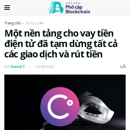
Trang chủ
Tin tức 24H
Một nền tảng cho vay tiền
điện tử đã tạm dừng tất cả
các giao dịch và rút tiền
A
bởi
David T
13/06/2022
A