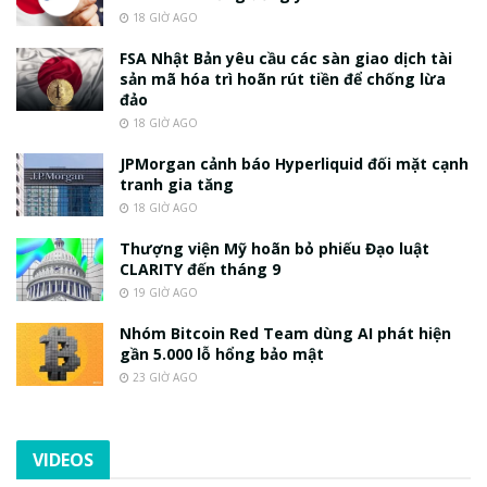
18 GIỜ AGO
FSA Nhật Bản yêu cầu các sàn giao dịch tài
sản mã hóa trì hoãn rút tiền để chống lừa
đảo
18 GIỜ AGO
JPMorgan cảnh báo Hyperliquid đối mặt cạnh
tranh gia tăng
18 GIỜ AGO
Thượng viện Mỹ hoãn bỏ phiếu Đạo luật
CLARITY đến tháng 9
19 GIỜ AGO
Nhóm Bitcoin Red Team dùng AI phát hiện
gần 5.000 lỗ hổng bảo mật
23 GIỜ AGO
VIDEOS