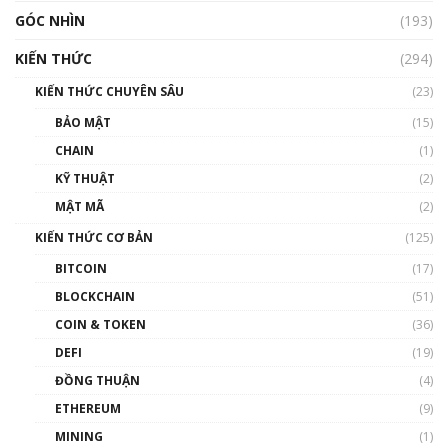
GÓC NHÌN
Nhìn lại năm 2022: Những nhân vật ảnh
(193)
hưởng nhất hệ sinh thái tiền mã hoá | Phổ
cập Blockchain
KIẾN THỨC
(294)
00:16:07
KIẾN THỨC CHUYÊN SÂU
(23)
Talkshow 27: Ranh giới giữa tầm ảnh hưởng
BẢO MẬT
(15)
và sự thao túng giá | Phổ cập Blockchain
CHAIN
(1)
01:35:05
KỸ THUẬT
(2)
Nhân sự tương lại ngành Blockchain Việt
MẬT MÃ
(2)
Nam | Phổ cập Blockchain
KIẾN THỨC CƠ BẢN
(125)
00:43:47
BITCOIN
(17)
Blockchain đang được ứng dụng ở Việt Nam
BLOCKCHAIN
(51)
như thể nào?
COIN & TOKEN
(36)
00:39:31
DEFI
(19)
Chìa khóa mở lối cơ hội trước các quĩ đầu tư |
ĐỒNG THUẬN
(4)
Phổ cập Blockchain
ETHEREUM
(9)
00:35:11
MINING
(1)