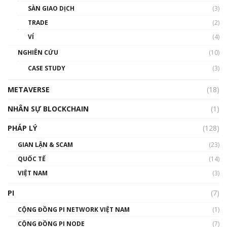
Talkshow 20: Biến động giá của tài sản truyền
SÀN GIAO DỊCH
(3)
thống & Crypto qua các cuộc chiến | Phổ cập
Blockchain
TRADE
(2)
01:34:46
VÍ
(4)
Talkshow 19: GameFi Việt Nam – Báo động
NGHIÊN CỨU
(10)
đỏ
CASE STUDY
(3)
01:24:45
METAVERSE
(18)
Talkshow18: Làn sóng tài năng Việt trở về từ
Silicon Valley - Sức bật mới cho Việt Nam
NHÂN SỰ BLOCKCHAIN
(1)
01:32:59
PHÁP LÝ
(128)
Talkshow17: Mùa đông Crypto – Chiếc khăn
GIAN LẬN & SCAM
gió ấm
(23)
01:40:40
QUỐC TẾ
(14)
VIỆT NAM
(3)
Talkshow 16: Làn sóng số tại Việt Nam và thế
giới
PI
(7)
01:49:30
CỘNG ĐỒNG PI NETWORK VIỆT NAM
(1)
Talkshow 14: MemeCoin – Trò đùa tỷ đô
CỘNG ĐỒNG PI NODE
(7)