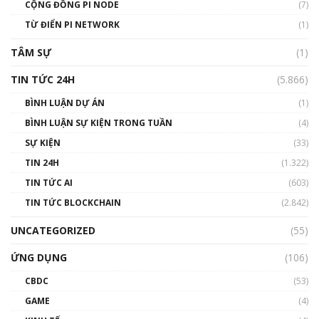
Talkshow 14: MemeCoin – Trò đùa tỷ đô
CỘNG ĐỒNG PI NODE
(7)
#phocapblockchain #PCB #meme
TỪ ĐIỂN PI NETWORK
(1)
01:29:26
TÂM SỰ
(1)
TIN TỨC 24H
(5.866)
BÌNH LUẬN DỰ ÁN
(1)
BÌNH LUẬN SỰ KIỆN TRONG TUẦN
(4)
SỰ KIỆN
(33)
TIN 24H
(1.322)
TIN TỨC AI
(603)
TIN TỨC BLOCKCHAIN
(2.842)
UNCATEGORIZED
(55)
ỨNG DỤNG
(106)
CBDC
(53)
GAME
(4)