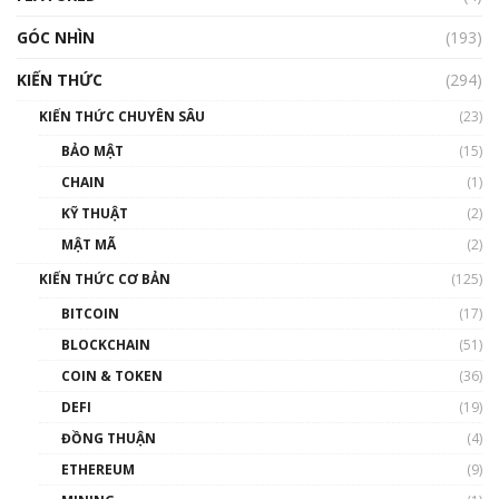
GÓC NHÌN
Nhìn lại năm 2022: Những nhân vật ảnh
(193)
hưởng nhất hệ sinh thái tiền mã hoá | Phổ
cập Blockchain
KIẾN THỨC
(294)
00:16:07
KIẾN THỨC CHUYÊN SÂU
(23)
Talkshow 27: Ranh giới giữa tầm ảnh hưởng
BẢO MẬT
(15)
và sự thao túng giá | Phổ cập Blockchain
CHAIN
(1)
01:35:05
KỸ THUẬT
(2)
Nhân sự tương lại ngành Blockchain Việt
MẬT MÃ
(2)
Nam | Phổ cập Blockchain
KIẾN THỨC CƠ BẢN
(125)
00:43:47
BITCOIN
(17)
Blockchain đang được ứng dụng ở Việt Nam
BLOCKCHAIN
(51)
như thể nào?
COIN & TOKEN
(36)
00:39:31
DEFI
(19)
Chìa khóa mở lối cơ hội trước các quĩ đầu tư |
ĐỒNG THUẬN
(4)
Phổ cập Blockchain
ETHEREUM
(9)
00:35:11