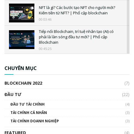
NFT là gì? Các bước tạo NFT cho người mới?
Kiếm tiền từ NFT? | Phổ cập blockchain
00:03:46
Tiếp nối Blockchain, trí tuệ nhân tạo (AI) có
phải là làn sóng đầu tư mới? | Phổ cập
Blockchain
00:45:25
CBDC là gì? Tổng quan về CBDC? Tại sao
ngân hàng trung ương lại quan trọng? | Phổ
CHUYÊN MỤC
cập Blockchain
00:04:38
BLOCKCHAIN 2022
(7)
Triển vọng nào cho Bitcoin. Thị trường liệu có
uptrend trong năm 2023? | Phổ cập
ĐẦU TƯ
(22)
Blockchain
ĐẦU TƯ TÀI CHÍNH
(4)
00:02:14
TÀI CHÍNH CÁ NHÂN
(3)
Nhìn lại năm 2022: Những sự kiện ảnh hưởng
TÀI CHÍNH DOANH NGHIỆP
đến hệ sinh thái tiền mã hoá | Phổ cập
(3)
Blockchain
FEATURED
(4)
00:15:29