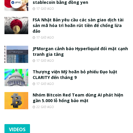
stablecoin bằng đồng yen
17 GIỜ AGO
FSA Nhật Bản yêu cầu các sàn giao dịch tài
sản mã hóa trì hoãn rút tiền để chống lừa
đảo
17 GIỜ AGO
JPMorgan cảnh báo Hyperliquid đối mặt cạnh
tranh gia tăng
17 GIỜ AGO
Thượng viện Mỹ hoãn bỏ phiếu Đạo luật
CLARITY đến tháng 9
17 GIỜ AGO
Nhóm Bitcoin Red Team dùng AI phát hiện
gần 5.000 lỗ hổng bảo mật
22 GIỜ AGO
VIDEOS