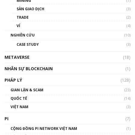
MINING
(1)
Talkshow 20: Biến động giá của tài sản truyền
SÀN GIAO DỊCH
(3)
thống & Crypto qua các cuộc chiến | Phổ cập
Blockchain
TRADE
(2)
01:34:46
VÍ
(4)
Talkshow 19: GameFi Việt Nam – Báo động
NGHIÊN CỨU
(10)
đỏ
CASE STUDY
(3)
01:24:45
METAVERSE
(18)
Talkshow18: Làn sóng tài năng Việt trở về từ
Silicon Valley - Sức bật mới cho Việt Nam
NHÂN SỰ BLOCKCHAIN
(1)
01:32:59
PHÁP LÝ
(128)
Talkshow17: Mùa đông Crypto – Chiếc khăn
GIAN LẬN & SCAM
gió ấm
(23)
01:40:40
QUỐC TẾ
(14)
VIỆT NAM
(3)
Talkshow 16: Làn sóng số tại Việt Nam và thế
giới
PI
(7)
01:49:30
CỘNG ĐỒNG PI NETWORK VIỆT NAM
(1)