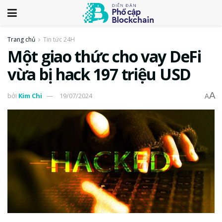
Trang chủ
Tin tức 24H
Một giao thức cho vay DeFi
vừa bị hack 197 triệu USD
A
bởi
Kim Chi
19/07/2024
A