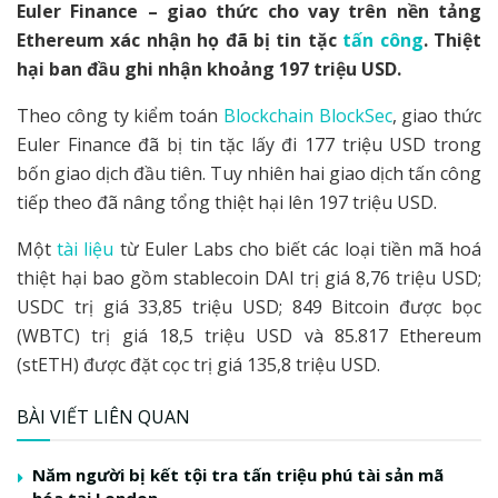
Euler Finance – giao thức cho vay trên nền tảng
Ethereum xác nhận họ đã bị tin tặc
tấn công
. Thiệt
hại ban đầu ghi nhận khoảng 197 triệu USD.
Theo công ty kiểm toán
Blockchain BlockSec
, giao thức
Euler Finance đã bị tin tặc lấy đi 177 triệu USD trong
bốn giao dịch đầu tiên. Tuy nhiên hai giao dịch tấn công
tiếp theo đã nâng tổng thiệt hại lên 197 triệu USD.
Một
tài liệu
từ Euler Labs cho biết các loại tiền mã hoá
thiệt hại bao gồm stablecoin DAI trị giá 8,76 triệu USD;
USDC trị giá 33,85 triệu USD; 849 Bitcoin được bọc
(WBTC) trị giá 18,5 triệu USD và 85.817 Ethereum
(stETH) được đặt cọc trị giá 135,8 triệu USD.
BÀI VIẾT LIÊN QUAN
Năm người bị kết tội tra tấn triệu phú tài sản mã
hóa tại London