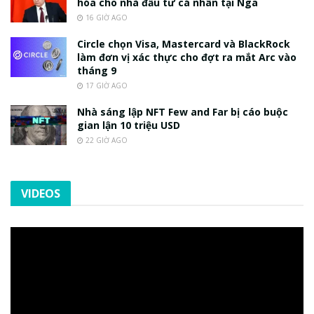
hóa cho nhà đầu tư cá nhân tại Nga
16 GIỜ AGO
Circle chọn Visa, Mastercard và BlackRock
làm đơn vị xác thực cho đợt ra mắt Arc vào
tháng 9
17 GIỜ AGO
Nhà sáng lập NFT Few and Far bị cáo buộc
gian lận 10 triệu USD
22 GIỜ AGO
VIDEOS