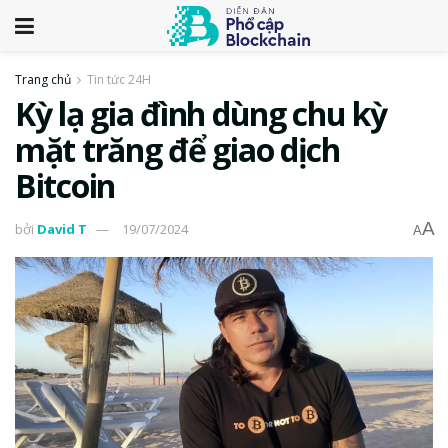
Trang chủ
Tin tức 24H
Kỳ lạ gia đình dùng chu kỳ
mặt trăng để giao dịch
Bitcoin
A
bởi
David T
19/07/2024
A