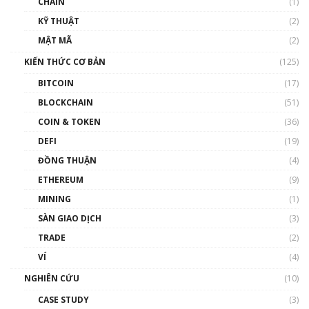
CHAIN
(1)
01:35:05
KỸ THUẬT
(2)
Nhân sự tương lại ngành Blockchain Việt
MẬT MÃ
(2)
Nam | Phổ cập Blockchain
KIẾN THỨC CƠ BẢN
(125)
00:43:47
BITCOIN
(17)
Blockchain đang được ứng dụng ở Việt Nam
BLOCKCHAIN
(51)
như thể nào?
COIN & TOKEN
(36)
00:39:31
DEFI
(19)
Chìa khóa mở lối cơ hội trước các quĩ đầu tư |
ĐỒNG THUẬN
(4)
Phổ cập Blockchain
ETHEREUM
(9)
00:35:11
MINING
(1)
Talkshow 20: Biến động giá của tài sản truyền
SÀN GIAO DỊCH
(3)
thống & Crypto qua các cuộc chiến | Phổ cập
Blockchain
TRADE
(2)
01:34:46
VÍ
(4)
Talkshow 19: GameFi Việt Nam – Báo động
NGHIÊN CỨU
(10)
đỏ
CASE STUDY
(3)
01:24:45