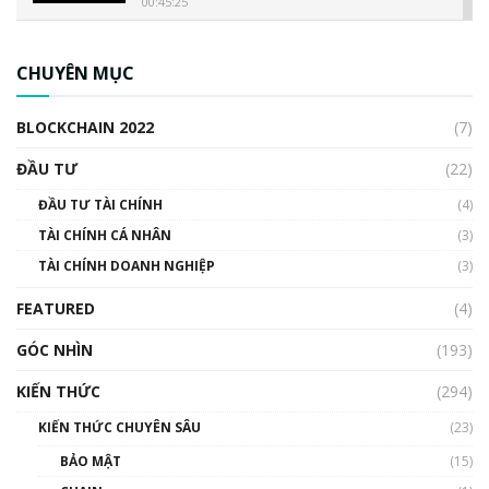
00:45:25
CBDC là gì? Tổng quan về CBDC? Tại sao
ngân hàng trung ương lại quan trọng? | Phổ
CHUYÊN MỤC
cập Blockchain
00:04:38
BLOCKCHAIN 2022
(7)
Triển vọng nào cho Bitcoin. Thị trường liệu có
uptrend trong năm 2023? | Phổ cập
ĐẦU TƯ
(22)
Blockchain
ĐẦU TƯ TÀI CHÍNH
(4)
00:02:14
TÀI CHÍNH CÁ NHÂN
(3)
Nhìn lại năm 2022: Những sự kiện ảnh hưởng
TÀI CHÍNH DOANH NGHIỆP
đến hệ sinh thái tiền mã hoá | Phổ cập
(3)
Blockchain
FEATURED
(4)
00:15:29
GÓC NHÌN
Nhìn lại năm 2022: Những nhân vật ảnh
(193)
hưởng nhất hệ sinh thái tiền mã hoá | Phổ
cập Blockchain
KIẾN THỨC
(294)
00:16:07
KIẾN THỨC CHUYÊN SÂU
(23)
Talkshow 27: Ranh giới giữa tầm ảnh hưởng
BẢO MẬT
(15)
và sự thao túng giá | Phổ cập Blockchain