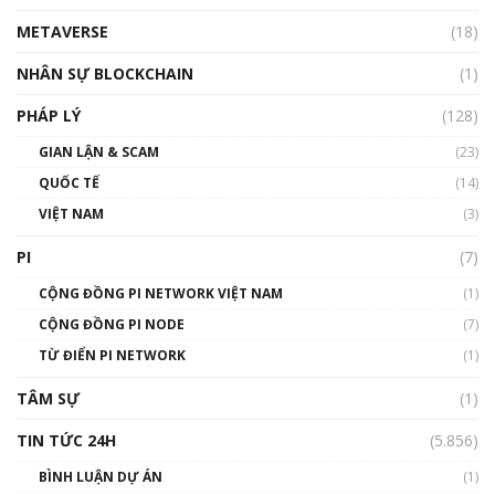
METAVERSE
(18)
Talkshow18: Làn sóng tài năng Việt trở về từ
Silicon Valley - Sức bật mới cho Việt Nam
NHÂN SỰ BLOCKCHAIN
(1)
01:32:59
PHÁP LÝ
(128)
Talkshow17: Mùa đông Crypto – Chiếc khăn
GIAN LẬN & SCAM
gió ấm
(23)
01:40:40
QUỐC TẾ
(14)
VIỆT NAM
(3)
Talkshow 16: Làn sóng số tại Việt Nam và thế
giới
PI
(7)
01:49:30
CỘNG ĐỒNG PI NETWORK VIỆT NAM
(1)
Talkshow 14: MemeCoin – Trò đùa tỷ đô
CỘNG ĐỒNG PI NODE
(7)
#phocapblockchain #PCB #meme
TỪ ĐIỂN PI NETWORK
(1)
01:29:26
TÂM SỰ
(1)
TIN TỨC 24H
(5.856)
BÌNH LUẬN DỰ ÁN
(1)