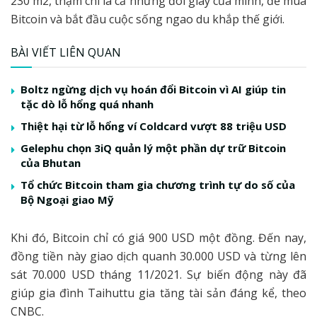
230 m2, thậm chí là cả những đôi giày của mình, để mua
Bitcoin và bắt đầu cuộc sống ngao du khắp thế giới.
BÀI VIẾT LIÊN QUAN
Boltz ngừng dịch vụ hoán đổi Bitcoin vì AI giúp tin
tặc dò lỗ hổng quá nhanh
Thiệt hại từ lỗ hổng ví Coldcard vượt 88 triệu USD
Gelephu chọn 3iQ quản lý một phần dự trữ Bitcoin
của Bhutan
Tổ chức Bitcoin tham gia chương trình tự do số của
Bộ Ngoại giao Mỹ
Khi đó, Bitcoin chỉ có giá 900 USD một đồng. Đến nay,
đồng tiền này giao dịch quanh 30.000 USD và từng lên
sát 70.000 USD tháng 11/2021. Sự biến động này đã
giúp gia đình Taihuttu gia tăng tài sản đáng kể, theo
CNBC.