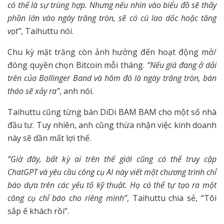
có thể là sự trùng hợp. Nhưng nếu nhìn vào biểu đồ sẽ thấy
phần lớn vào ngày trăng tròn, sẽ có cú lao dốc hoặc tăng
vọt”
, Taihuttu nói.
Chu kỳ mặt trăng còn ảnh hưởng đến hoạt động mở/
đóng quyền chọn Bitcoin mỗi tháng.
“Nếu giá đang ở dải
trên của Bollinger Band và hôm đó là ngày trăng tròn, bán
tháo sẽ xảy ra”
, anh nói.
Taihuttu cũng từng bán DiDi BAM BAM cho một số nhà
đầu tư. Tuy nhiên, anh cũng thừa nhận việc kinh doanh
này sẽ dần mất lợi thế.
“Giờ đây, bất kỳ ai trên thế giới cũng có thể truy cập
ChatGPT và yêu cầu công cụ AI này viết một chương trình chỉ
báo dựa trên các yếu tố kỹ thuật. Họ có thể tự tạo ra một
công cụ chỉ báo cho riêng mình”
, Taihuttu chia sẻ, “Tôi
sắp ế khách rồi”.