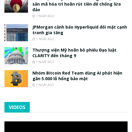
sản mã hóa trì hoãn rút tiền để chống lừa
đảo
1 NGÀY AGO
JPMorgan cảnh báo Hyperliquid đối mặt cạnh
tranh gia tăng
1 NGÀY AGO
Thượng viện Mỹ hoãn bỏ phiếu Đạo luật
CLARITY đến tháng 9
1 NGÀY AGO
Nhóm Bitcoin Red Team dùng AI phát hiện
gần 5.000 lỗ hổng bảo mật
2 NGÀY AGO
VIDEOS