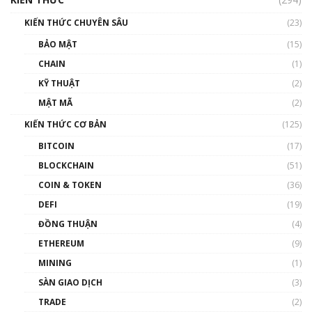
00:16:07
KIẾN THỨC CHUYÊN SÂU
(23)
Talkshow 27: Ranh giới giữa tầm ảnh hưởng
BẢO MẬT
(15)
và sự thao túng giá | Phổ cập Blockchain
CHAIN
(1)
01:35:05
KỸ THUẬT
(2)
Nhân sự tương lại ngành Blockchain Việt
MẬT MÃ
(2)
Nam | Phổ cập Blockchain
KIẾN THỨC CƠ BẢN
(125)
00:43:47
BITCOIN
(17)
Blockchain đang được ứng dụng ở Việt Nam
BLOCKCHAIN
(51)
như thể nào?
COIN & TOKEN
(36)
00:39:31
DEFI
(19)
Chìa khóa mở lối cơ hội trước các quĩ đầu tư |
ĐỒNG THUẬN
(4)
Phổ cập Blockchain
ETHEREUM
(9)
00:35:11
MINING
(1)
Talkshow 20: Biến động giá của tài sản truyền
SÀN GIAO DỊCH
(3)
thống & Crypto qua các cuộc chiến | Phổ cập
Blockchain
TRADE
(2)