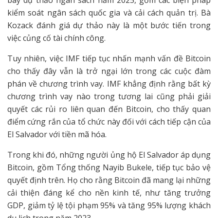
bày dự thảo ngân sách năm 2025, gồm các biện pháp
kiểm soát ngân sách quốc gia và cải cách quản trị. Bà
Kozack đánh giá dự thảo này là một bước tiến trong
việc củng cố tài chính công.
Tuy nhiên, việc IMF tiếp tục nhấn mạnh vấn đề Bitcoin
cho thấy đây vẫn là trở ngại lớn trong các cuộc đàm
phán về chương trình vay. IMF khẳng định rằng bất kỳ
chương trình vay nào trong tương lai cũng phải giải
quyết các rủi ro liên quan đến Bitcoin, cho thấy quan
điểm cứng rắn của tổ chức này đối với cách tiếp cận của
El Salvador với tiền mã hóa.
Trong khi đó, những người ủng hộ El Salvador áp dụng
Bitcoin, gồm Tổng thống Nayib Bukele, tiếp tục bảo vệ
quyết định trên. Họ cho rằng Bitcoin đã mang lại những
cải thiện đáng kể cho nền kinh tế, như tăng trưởng
GDP, giảm tỷ lệ tội phạm 95% và tăng 95% lượng khách