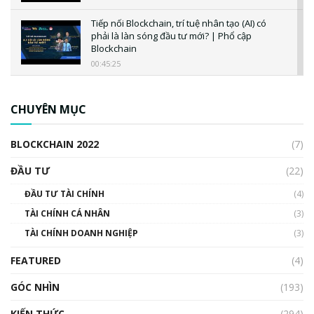
Tiếp nối Blockchain, trí tuệ nhân tạo (AI) có
phải là làn sóng đầu tư mới? | Phổ cập
Blockchain
00:45:25
CBDC là gì? Tổng quan về CBDC? Tại sao
ngân hàng trung ương lại quan trọng? | Phổ
CHUYÊN MỤC
cập Blockchain
00:04:38
BLOCKCHAIN 2022
(7)
Triển vọng nào cho Bitcoin. Thị trường liệu có
uptrend trong năm 2023? | Phổ cập
ĐẦU TƯ
(22)
Blockchain
ĐẦU TƯ TÀI CHÍNH
(4)
00:02:14
TÀI CHÍNH CÁ NHÂN
(3)
Nhìn lại năm 2022: Những sự kiện ảnh hưởng
TÀI CHÍNH DOANH NGHIỆP
đến hệ sinh thái tiền mã hoá | Phổ cập
(3)
Blockchain
FEATURED
(4)
00:15:29
GÓC NHÌN
Nhìn lại năm 2022: Những nhân vật ảnh
(193)
hưởng nhất hệ sinh thái tiền mã hoá | Phổ
cập Blockchain
KIẾN THỨC
(294)