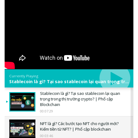
Currently Playing
Stablecoin là gì? Tại sao stablecoin lại quan trọng trong thị trường crypto? | Phổ cập Blockchain
Stablecoin là gì? Tại sao stablecoin lại quan
trọng trong thị trường crypto? | Phổ cập
Blockchain
00:07:29
NFT là gì? Các bước tạo NFT cho người mới?
Kiếm tiền từ NFT? | Phổ cập blockchain
00:03:46