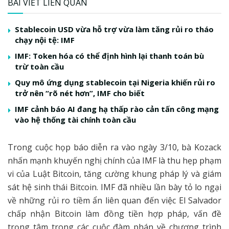
BÀI VIẾT LIÊN QUAN
Stablecoin USD vừa hỗ trợ vừa làm tăng rủi ro tháo
chạy nội tệ: IMF
IMF: Token hóa có thể định hình lại thanh toán bù
trừ toàn cầu
Quy mô ứng dụng stablecoin tại Nigeria khiến rủi ro
trở nên “rõ nét hơn”, IMF cho biết
IMF cảnh báo AI đang hạ thấp rào cản tấn công mạng
vào hệ thống tài chính toàn cầu
Trong cuộc họp báo diễn ra vào ngày 3/10, bà Kozack
nhấn mạnh khuyến nghị chính của IMF là thu hẹp phạm
vi của Luật Bitcoin, tăng cường khung pháp lý và giám
sát hệ sinh thái Bitcoin. IMF đã nhiều lần bày tỏ lo ngại
về những rủi ro tiềm ẩn liên quan đến việc El Salvador
chấp nhận Bitcoin làm đồng tiền hợp pháp, vấn đề
trọng tâm trong các cuộc đàm phán về chương trình