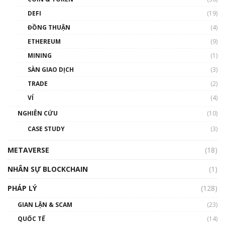
DEFI
(19)
Chìa khóa mở lối cơ hội trước các quĩ đầu tư |
ĐỒNG THUẬN
(4)
Phổ cập Blockchain
ETHEREUM
(9)
00:35:11
MINING
(1)
Talkshow 20: Biến động giá của tài sản truyền
SÀN GIAO DỊCH
(3)
thống & Crypto qua các cuộc chiến | Phổ cập
Blockchain
TRADE
(2)
01:34:46
VÍ
(4)
Talkshow 19: GameFi Việt Nam – Báo động
NGHIÊN CỨU
(10)
đỏ
CASE STUDY
(3)
01:24:45
METAVERSE
(18)
Talkshow18: Làn sóng tài năng Việt trở về từ
Silicon Valley - Sức bật mới cho Việt Nam
NHÂN SỰ BLOCKCHAIN
(1)
01:32:59
PHÁP LÝ
(128)
Talkshow17: Mùa đông Crypto – Chiếc khăn
GIAN LẬN & SCAM
gió ấm
(23)
01:40:40
QUỐC TẾ
(14)