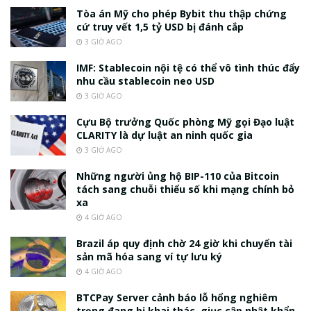
Tòa án Mỹ cho phép Bybit thu thập chứng
cứ truy vết 1,5 tỷ USD bị đánh cắp
3 GIỜ AGO
IMF: Stablecoin nội tệ có thể vô tình thúc đẩy
nhu cầu stablecoin neo USD
3 GIỜ AGO
Cựu Bộ trưởng Quốc phòng Mỹ gọi Đạo luật
CLARITY là dự luật an ninh quốc gia
3 GIỜ AGO
Những người ủng hộ BIP-110 của Bitcoin
tách sang chuỗi thiểu số khi mạng chính bỏ
xa
4 GIỜ AGO
Brazil áp quy định chờ 24 giờ khi chuyển tài
sản mã hóa sang ví tự lưu ký
4 GIỜ AGO
BTCPay Server cảnh báo lỗ hổng nghiêm
trọng đang bị khai thác, giục cập nhật khẩn