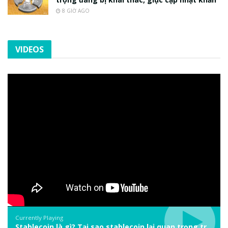
8 GIỜ AGO
VIDEOS
Currently Playing
Stablecoin là gì? Tại sao stablecoin lại quan trọng trong thị trường crypto? | Phổ cập Blockchain