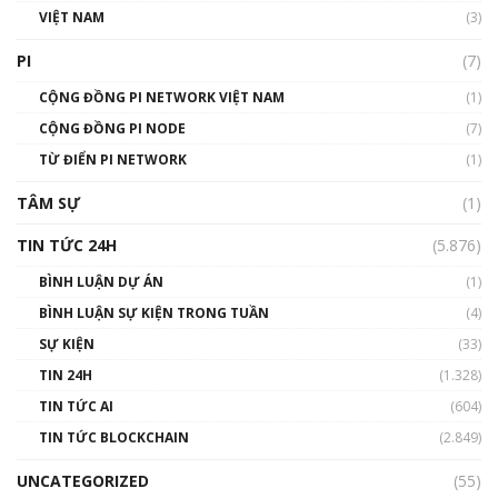
VIỆT NAM
(3)
Talkshow 16: Làn sóng số tại Việt Nam và thế
giới
PI
(7)
01:49:30
CỘNG ĐỒNG PI NETWORK VIỆT NAM
(1)
Talkshow 14: MemeCoin – Trò đùa tỷ đô
CỘNG ĐỒNG PI NODE
(7)
#phocapblockchain #PCB #meme
TỪ ĐIỂN PI NETWORK
(1)
01:29:26
TÂM SỰ
(1)
TIN TỨC 24H
(5.876)
BÌNH LUẬN DỰ ÁN
(1)
BÌNH LUẬN SỰ KIỆN TRONG TUẦN
(4)
SỰ KIỆN
(33)
TIN 24H
(1.328)
TIN TỨC AI
(604)
TIN TỨC BLOCKCHAIN
(2.849)
UNCATEGORIZED
(55)