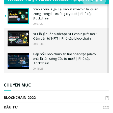
Stablecoin là gì? Tại sao stablecoin lại quan
trọng trong thị trường crypto? | Phổ cập
Blockchain
00:07:29
NFT là gì? Các bước tạo NFT cho người mới?
Kiếm tiền từ NFT? | Phổ cập blockchain
00:03:46
Tiếp nối Blockchain, trí tuệ nhân tạo (AI) có
phải là làn sóng đầu tư mới? | Phổ cập
Blockchain
00:45:25
CBDC là gì? Tổng quan về CBDC? Tại sao
ngân hàng trung ương lại quan trọng? | Phổ
CHUYÊN MỤC
cập Blockchain
00:04:38
BLOCKCHAIN 2022
(7)
Triển vọng nào cho Bitcoin. Thị trường liệu có
uptrend trong năm 2023? | Phổ cập
ĐẦU TƯ
(22)
Blockchain