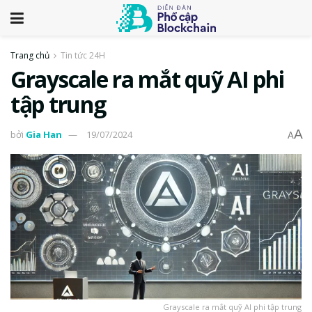
Trang chủ
Tin tức 24H
Grayscale ra mắt quỹ AI phi
tập trung
A
bởi
Gia Han
19/07/2024
A
Grayscale ra mắt quỹ AI phi tập trung