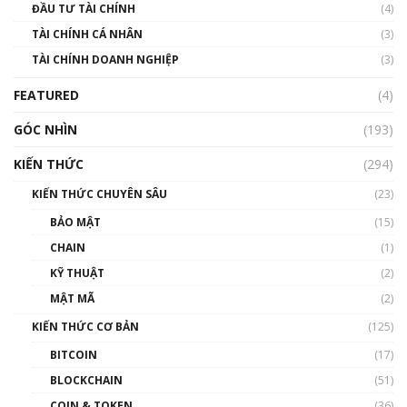
ĐẦU TƯ TÀI CHÍNH
(4)
00:02:14
TÀI CHÍNH CÁ NHÂN
(3)
Nhìn lại năm 2022: Những sự kiện ảnh hưởng
TÀI CHÍNH DOANH NGHIỆP
đến hệ sinh thái tiền mã hoá | Phổ cập
(3)
Blockchain
FEATURED
(4)
00:15:29
GÓC NHÌN
Nhìn lại năm 2022: Những nhân vật ảnh
(193)
hưởng nhất hệ sinh thái tiền mã hoá | Phổ
cập Blockchain
KIẾN THỨC
(294)
00:16:07
KIẾN THỨC CHUYÊN SÂU
(23)
Talkshow 27: Ranh giới giữa tầm ảnh hưởng
BẢO MẬT
(15)
và sự thao túng giá | Phổ cập Blockchain
CHAIN
(1)
01:35:05
KỸ THUẬT
(2)
Nhân sự tương lại ngành Blockchain Việt
MẬT MÃ
(2)
Nam | Phổ cập Blockchain
KIẾN THỨC CƠ BẢN
(125)
00:43:47
BITCOIN
(17)
Blockchain đang được ứng dụng ở Việt Nam
BLOCKCHAIN
(51)
như thể nào?
COIN & TOKEN
(36)
00:39:31