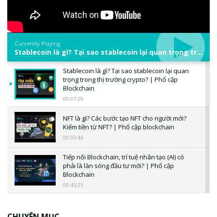
Currently Playing
Stablecoin là gì? Tại sao stablecoin lại quan trọng trong thị trường crypto? | Phổ cập Blockchain
Stablecoin là gì? Tại sao stablecoin lại quan
trọng trong thị trường crypto? | Phổ cập
Blockchain
00:07:29
NFT là gì? Các bước tạo NFT cho người mới?
Kiếm tiền từ NFT? | Phổ cập blockchain
00:03:46
Tiếp nối Blockchain, trí tuệ nhân tạo (AI) có
phải là làn sóng đầu tư mới? | Phổ cập
Blockchain
00:45:25
CBDC là gì? Tổng quan về CBDC? Tại sao
ngân hàng trung ương lại quan trọng? | Phổ
CHUYÊN MỤC