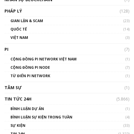
01:32:59
PHÁP LÝ
(128)
Talkshow17: Mùa đông Crypto – Chiếc khăn
GIAN LẬN & SCAM
gió ấm
(23)
01:40:40
QUỐC TẾ
(14)
VIỆT NAM
(3)
Talkshow 16: Làn sóng số tại Việt Nam và thế
giới
PI
(7)
01:49:30
CỘNG ĐỒNG PI NETWORK VIỆT NAM
(1)
Talkshow 14: MemeCoin – Trò đùa tỷ đô
CỘNG ĐỒNG PI NODE
(7)
#phocapblockchain #PCB #meme
TỪ ĐIỂN PI NETWORK
(1)
01:29:26
TÂM SỰ
(1)
TIN TỨC 24H
(5.866)
BÌNH LUẬN DỰ ÁN
(1)
BÌNH LUẬN SỰ KIỆN TRONG TUẦN
(4)
SỰ KIỆN
(33)
TIN 24H
(1.322)