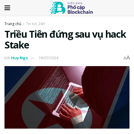
Trang chủ
Tin tức 24H
Triều Tiên đứng sau vụ hack
Stake
A
bởi
Huy Ngo
19/07/2024
A