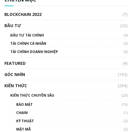
cập Blockchain
00:04:38
BLOCKCHAIN 2022
(7)
Triển vọng nào cho Bitcoin. Thị trường liệu có
uptrend trong năm 2023? | Phổ cập
ĐẦU TƯ
(22)
Blockchain
ĐẦU TƯ TÀI CHÍNH
(4)
00:02:14
TÀI CHÍNH CÁ NHÂN
(3)
Nhìn lại năm 2022: Những sự kiện ảnh hưởng
TÀI CHÍNH DOANH NGHIỆP
đến hệ sinh thái tiền mã hoá | Phổ cập
(3)
Blockchain
FEATURED
(4)
00:15:29
GÓC NHÌN
Nhìn lại năm 2022: Những nhân vật ảnh
(193)
hưởng nhất hệ sinh thái tiền mã hoá | Phổ
cập Blockchain
KIẾN THỨC
(294)
00:16:07
KIẾN THỨC CHUYÊN SÂU
(23)
Talkshow 27: Ranh giới giữa tầm ảnh hưởng
BẢO MẬT
(15)
và sự thao túng giá | Phổ cập Blockchain
CHAIN
(1)
01:35:05
KỸ THUẬT
(2)
Nhân sự tương lại ngành Blockchain Việt
MẬT MÃ
(2)