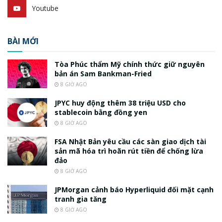
Youtube
BÀI MỚI
Tòa Phúc thẩm Mỹ chính thức giữ nguyên
bản án Sam Bankman-Fried
8 GIỜ AGO
JPYC huy động thêm 38 triệu USD cho
stablecoin bằng đồng yen
8 GIỜ AGO
FSA Nhật Bản yêu cầu các sàn giao dịch tài
sản mã hóa trì hoãn rút tiền để chống lừa
đảo
8 GIỜ AGO
JPMorgan cảnh báo Hyperliquid đối mặt cạnh
tranh gia tăng
8 GIỜ AGO