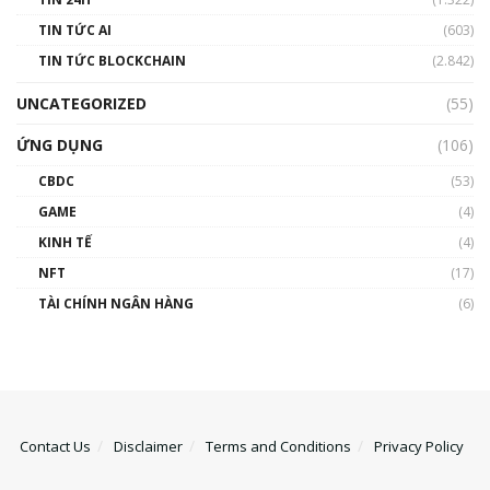
TIN TỨC AI
(603)
TIN TỨC BLOCKCHAIN
(2.842)
UNCATEGORIZED
(55)
ỨNG DỤNG
(106)
CBDC
(53)
GAME
(4)
KINH TẾ
(4)
NFT
(17)
TÀI CHÍNH NGÂN HÀNG
(6)
Contact Us
Disclaimer
Terms and Conditions
Privacy Policy