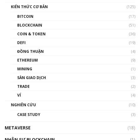
Nam | Phổ cập Blockchain
KIẾN THỨC CƠ BẢN
(125)
00:43:47
BITCOIN
(17)
Blockchain đang được ứng dụng ở Việt Nam
BLOCKCHAIN
(51)
như thể nào?
COIN & TOKEN
(36)
00:39:31
DEFI
(19)
Chìa khóa mở lối cơ hội trước các quĩ đầu tư |
ĐỒNG THUẬN
(4)
Phổ cập Blockchain
ETHEREUM
(9)
00:35:11
MINING
(1)
Talkshow 20: Biến động giá của tài sản truyền
SÀN GIAO DỊCH
(3)
thống & Crypto qua các cuộc chiến | Phổ cập
Blockchain
TRADE
(2)
01:34:46
VÍ
(4)
Talkshow 19: GameFi Việt Nam – Báo động
NGHIÊN CỨU
(10)
đỏ
CASE STUDY
(3)
01:24:45
METAVERSE
(18)
Talkshow18: Làn sóng tài năng Việt trở về từ
Silicon Valley - Sức bật mới cho Việt Nam
NHÂN SỰ BLOCKCHAIN
(1)