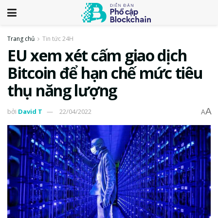
Trang chủ
Tin tức 24H
EU xem xét cấm giao dịch
Bitcoin để hạn chế mức tiêu
thụ năng lượng
A
bởi
David T
22/04/2022
A