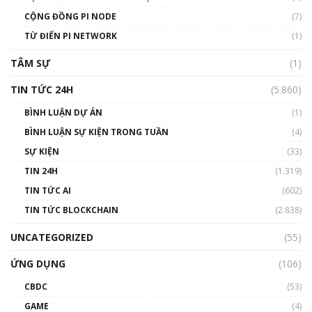
Talkshow 14: MemeCoin – Trò đùa tỷ đô
CỘNG ĐỒNG PI NODE
(7)
#phocapblockchain #PCB #meme
TỪ ĐIỂN PI NETWORK
(1)
01:29:26
TÂM SỰ
(1)
TIN TỨC 24H
(5.860)
BÌNH LUẬN DỰ ÁN
(1)
BÌNH LUẬN SỰ KIỆN TRONG TUẦN
(4)
SỰ KIỆN
(33)
TIN 24H
(1.319)
TIN TỨC AI
(602)
TIN TỨC BLOCKCHAIN
(2.838)
UNCATEGORIZED
(55)
ỨNG DỤNG
(106)
CBDC
(53)
GAME
(4)