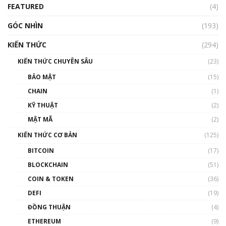
FEATURED
(4)
00:15:29
GÓC NHÌN
Nhìn lại năm 2022: Những nhân vật ảnh
(193)
hưởng nhất hệ sinh thái tiền mã hoá | Phổ
cập Blockchain
KIẾN THỨC
(294)
00:16:07
KIẾN THỨC CHUYÊN SÂU
(23)
Talkshow 27: Ranh giới giữa tầm ảnh hưởng
BẢO MẬT
(15)
và sự thao túng giá | Phổ cập Blockchain
CHAIN
(1)
01:35:05
KỸ THUẬT
(2)
Nhân sự tương lại ngành Blockchain Việt
MẬT MÃ
(2)
Nam | Phổ cập Blockchain
KIẾN THỨC CƠ BẢN
(125)
00:43:47
BITCOIN
(17)
Blockchain đang được ứng dụng ở Việt Nam
BLOCKCHAIN
(51)
như thể nào?
COIN & TOKEN
(36)
00:39:31
DEFI
(19)
Chìa khóa mở lối cơ hội trước các quĩ đầu tư |
ĐỒNG THUẬN
(4)
Phổ cập Blockchain
ETHEREUM
(9)
00:35:11