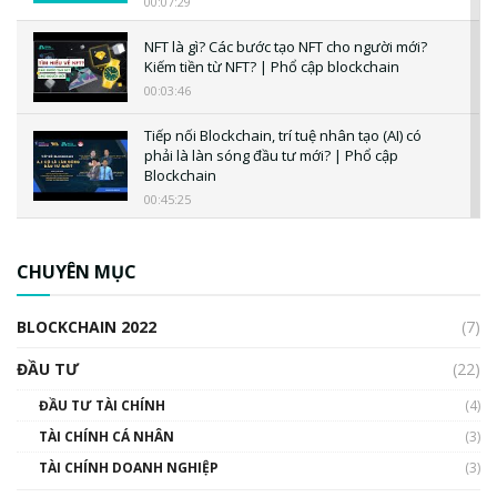
00:07:29
NFT là gì? Các bước tạo NFT cho người mới?
Kiếm tiền từ NFT? | Phổ cập blockchain
00:03:46
Tiếp nối Blockchain, trí tuệ nhân tạo (AI) có
phải là làn sóng đầu tư mới? | Phổ cập
Blockchain
00:45:25
CBDC là gì? Tổng quan về CBDC? Tại sao
ngân hàng trung ương lại quan trọng? | Phổ
CHUYÊN MỤC
cập Blockchain
00:04:38
BLOCKCHAIN 2022
(7)
Triển vọng nào cho Bitcoin. Thị trường liệu có
uptrend trong năm 2023? | Phổ cập
ĐẦU TƯ
(22)
Blockchain
ĐẦU TƯ TÀI CHÍNH
(4)
00:02:14
TÀI CHÍNH CÁ NHÂN
(3)
Nhìn lại năm 2022: Những sự kiện ảnh hưởng
TÀI CHÍNH DOANH NGHIỆP
đến hệ sinh thái tiền mã hoá | Phổ cập
(3)
Blockchain