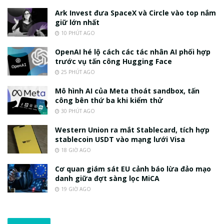
Ark Invest đưa SpaceX và Circle vào top nắm
giữ lớn nhất
10 PHÚT AGO
OpenAI hé lộ cách các tác nhân AI phối hợp
trước vụ tấn công Hugging Face
25 PHÚT AGO
Mô hình AI của Meta thoát sandbox, tấn
công bên thứ ba khi kiểm thử
30 PHÚT AGO
Western Union ra mắt Stablecard, tích hợp
stablecoin USDT vào mạng lưới Visa
18 GIỜ AGO
Cơ quan giám sát EU cảnh báo lừa đảo mạo
danh giữa đợt sàng lọc MiCA
19 GIỜ AGO