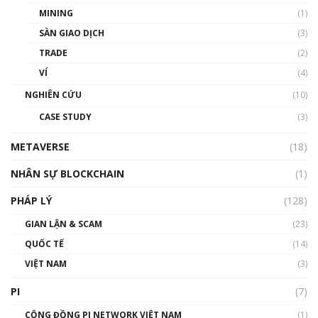
MINING
(1)
Talkshow 20: Biến động giá của tài sản truyền
SÀN GIAO DỊCH
(3)
thống & Crypto qua các cuộc chiến | Phổ cập
Blockchain
TRADE
(2)
01:34:46
VÍ
(4)
Talkshow 19: GameFi Việt Nam – Báo động
NGHIÊN CỨU
(10)
đỏ
CASE STUDY
(3)
01:24:45
METAVERSE
(18)
Talkshow18: Làn sóng tài năng Việt trở về từ
Silicon Valley - Sức bật mới cho Việt Nam
NHÂN SỰ BLOCKCHAIN
(1)
01:32:59
PHÁP LÝ
(128)
Talkshow17: Mùa đông Crypto – Chiếc khăn
GIAN LẬN & SCAM
gió ấm
(23)
01:40:40
QUỐC TẾ
(14)
VIỆT NAM
(3)
Talkshow 16: Làn sóng số tại Việt Nam và thế
giới
PI
(7)
01:49:30
CỘNG ĐỒNG PI NETWORK VIỆT NAM
(1)