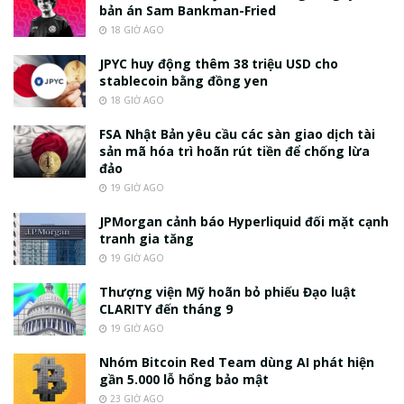
bản án Sam Bankman-Fried
18 GIỜ AGO
JPYC huy động thêm 38 triệu USD cho
stablecoin bằng đồng yen
18 GIỜ AGO
FSA Nhật Bản yêu cầu các sàn giao dịch tài
sản mã hóa trì hoãn rút tiền để chống lừa
đảo
19 GIỜ AGO
JPMorgan cảnh báo Hyperliquid đối mặt cạnh
tranh gia tăng
19 GIỜ AGO
Thượng viện Mỹ hoãn bỏ phiếu Đạo luật
CLARITY đến tháng 9
19 GIỜ AGO
Nhóm Bitcoin Red Team dùng AI phát hiện
gần 5.000 lỗ hổng bảo mật
23 GIỜ AGO