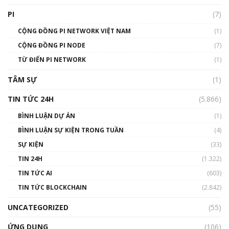
giới
PI
(7)
01:49:30
CỘNG ĐỒNG PI NETWORK VIỆT NAM
(1)
Talkshow 14: MemeCoin – Trò đùa tỷ đô
CỘNG ĐỒNG PI NODE
(7)
#phocapblockchain #PCB #meme
TỪ ĐIỂN PI NETWORK
(1)
01:29:26
TÂM SỰ
(1)
TIN TỨC 24H
(5.866)
BÌNH LUẬN DỰ ÁN
(1)
BÌNH LUẬN SỰ KIỆN TRONG TUẦN
(4)
SỰ KIỆN
(33)
TIN 24H
(1.322)
TIN TỨC AI
(603)
TIN TỨC BLOCKCHAIN
(2.842)
UNCATEGORIZED
(55)
ỨNG DỤNG
(106)