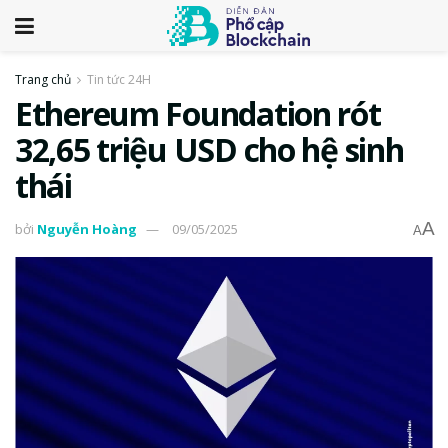
Trang chủ
Tin tức 24H
Ethereum Foundation rót
32,65 triệu USD cho hệ sinh
thái
A
bởi
Nguyễn Hoàng
09/05/2025
A