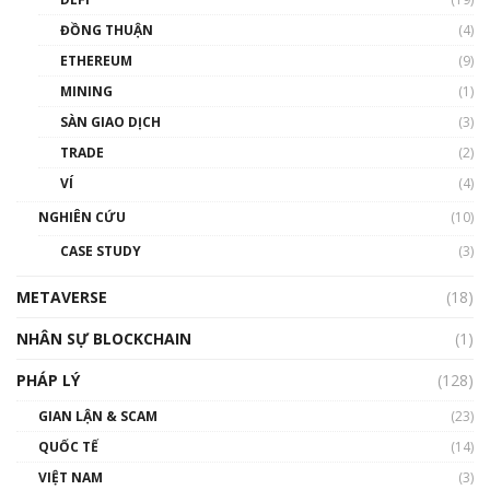
Chìa khóa mở lối cơ hội trước các quĩ đầu tư |
ĐỒNG THUẬN
(4)
Phổ cập Blockchain
ETHEREUM
(9)
00:35:11
MINING
(1)
Talkshow 20: Biến động giá của tài sản truyền
SÀN GIAO DỊCH
(3)
thống & Crypto qua các cuộc chiến | Phổ cập
Blockchain
TRADE
(2)
01:34:46
VÍ
(4)
Talkshow 19: GameFi Việt Nam – Báo động
NGHIÊN CỨU
(10)
đỏ
CASE STUDY
(3)
01:24:45
METAVERSE
(18)
Talkshow18: Làn sóng tài năng Việt trở về từ
Silicon Valley - Sức bật mới cho Việt Nam
NHÂN SỰ BLOCKCHAIN
(1)
01:32:59
PHÁP LÝ
(128)
Talkshow17: Mùa đông Crypto – Chiếc khăn
GIAN LẬN & SCAM
gió ấm
(23)
01:40:40
QUỐC TẾ
(14)
VIỆT NAM
(3)
Talkshow 16: Làn sóng số tại Việt Nam và thế