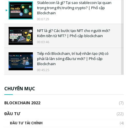
Stablecoin là gì? Tại sao stablecoin lại quan
trọng trong thị trường crypto? | Phổ cập
Blockchain
00:07:29
NFT là gì? Các bước tạo NFT cho người mới?
Kiếm tiền từ NFT? | Phổ cập blockchain
00:03:46
Tiếp nối Blockchain, trí tuệ nhân tạo (AI) có
phải là làn sóng đầu tư mới? | Phổ cập
Blockchain
00:45:25
CBDC là gì? Tổng quan về CBDC? Tại sao
ngân hàng trung ương lại quan trọng? | Phổ
CHUYÊN MỤC
cập Blockchain
00:04:38
BLOCKCHAIN 2022
(7)
Triển vọng nào cho Bitcoin. Thị trường liệu có
uptrend trong năm 2023? | Phổ cập
ĐẦU TƯ
(22)
Blockchain
ĐẦU TƯ TÀI CHÍNH
(4)
00:02:14