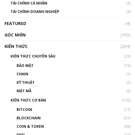
TÀI CHÍNH CÁ NHÂN
(3)
Nhìn lại năm 2022: Những sự kiện ảnh hưởng
TÀI CHÍNH DOANH NGHIỆP
đến hệ sinh thái tiền mã hoá | Phổ cập
(3)
Blockchain
FEATURED
(4)
00:15:29
GÓC NHÌN
Nhìn lại năm 2022: Những nhân vật ảnh
(193)
hưởng nhất hệ sinh thái tiền mã hoá | Phổ
cập Blockchain
KIẾN THỨC
(294)
00:16:07
KIẾN THỨC CHUYÊN SÂU
(23)
Talkshow 27: Ranh giới giữa tầm ảnh hưởng
BẢO MẬT
(15)
và sự thao túng giá | Phổ cập Blockchain
CHAIN
(1)
01:35:05
KỸ THUẬT
(2)
Nhân sự tương lại ngành Blockchain Việt
MẬT MÃ
(2)
Nam | Phổ cập Blockchain
KIẾN THỨC CƠ BẢN
(125)
00:43:47
BITCOIN
(17)
Blockchain đang được ứng dụng ở Việt Nam
BLOCKCHAIN
(51)
như thể nào?
COIN & TOKEN
(36)
00:39:31
DEFI
(19)