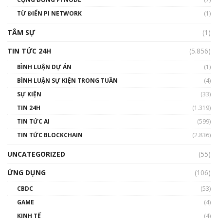
#phocapblockchain #PCB #meme
TỪ ĐIỂN PI NETWORK
(1)
01:29:26
TÂM SỰ
(1)
TIN TỨC 24H
(5.856)
BÌNH LUẬN DỰ ÁN
(1)
BÌNH LUẬN SỰ KIỆN TRONG TUẦN
(4)
SỰ KIỆN
(33)
TIN 24H
(1.319)
TIN TỨC AI
(599)
TIN TỨC BLOCKCHAIN
(2.836)
UNCATEGORIZED
(55)
ỨNG DỤNG
(106)
CBDC
(53)
GAME
(4)
KINH TẾ
(4)