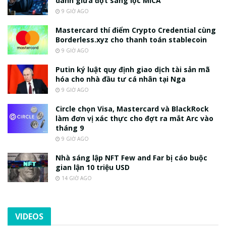
danh giữa đợt sàng lọc MiCA
9 GIỜ AGO
Mastercard thí điểm Crypto Credential cùng
Borderless.xyz cho thanh toán stablecoin
9 GIỜ AGO
Putin ký luật quy định giao dịch tài sản mã
hóa cho nhà đầu tư cá nhân tại Nga
9 GIỜ AGO
Circle chọn Visa, Mastercard và BlackRock
làm đơn vị xác thực cho đợt ra mắt Arc vào
tháng 9
9 GIỜ AGO
Nhà sáng lập NFT Few and Far bị cáo buộc
gian lận 10 triệu USD
14 GIỜ AGO
VIDEOS