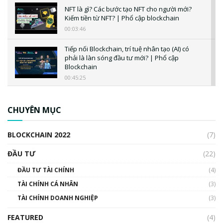
NFT là gì? Các bước tạo NFT cho người mới?
Kiếm tiền từ NFT? | Phổ cập blockchain
00:03:46
Tiếp nối Blockchain, trí tuệ nhân tạo (AI) có
phải là làn sóng đầu tư mới? | Phổ cập
Blockchain
00:45:25
CBDC là gì? Tổng quan về CBDC? Tại sao
ngân hàng trung ương lại quan trọng? | Phổ
CHUYÊN MỤC
cập Blockchain
00:04:38
BLOCKCHAIN 2022
(7)
Triển vọng nào cho Bitcoin. Thị trường liệu có
uptrend trong năm 2023? | Phổ cập
ĐẦU TƯ
(22)
Blockchain
ĐẦU TƯ TÀI CHÍNH
(4)
00:02:14
TÀI CHÍNH CÁ NHÂN
(3)
Nhìn lại năm 2022: Những sự kiện ảnh hưởng
TÀI CHÍNH DOANH NGHIỆP
đến hệ sinh thái tiền mã hoá | Phổ cập
(3)
Blockchain
FEATURED
(4)
00:15:29