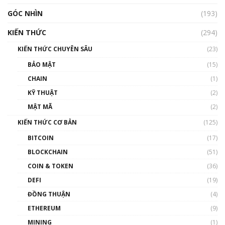
GÓC NHÌN
Nhìn lại năm 2022: Những nhân vật ảnh
(193)
hưởng nhất hệ sinh thái tiền mã hoá | Phổ
cập Blockchain
KIẾN THỨC
(294)
00:16:07
KIẾN THỨC CHUYÊN SÂU
(23)
Talkshow 27: Ranh giới giữa tầm ảnh hưởng
BẢO MẬT
(15)
và sự thao túng giá | Phổ cập Blockchain
CHAIN
(1)
01:35:05
KỸ THUẬT
(2)
Nhân sự tương lại ngành Blockchain Việt
MẬT MÃ
(2)
Nam | Phổ cập Blockchain
KIẾN THỨC CƠ BẢN
(125)
00:43:47
BITCOIN
(17)
Blockchain đang được ứng dụng ở Việt Nam
BLOCKCHAIN
(51)
như thể nào?
COIN & TOKEN
(36)
00:39:31
DEFI
(19)
Chìa khóa mở lối cơ hội trước các quĩ đầu tư |
ĐỒNG THUẬN
(4)
Phổ cập Blockchain
ETHEREUM
(9)
00:35:11
MINING
(1)