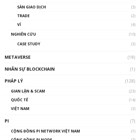
Talkshow 20: Biến động giá của tài sản truyền
SÀN GIAO DỊCH
(3)
thống & Crypto qua các cuộc chiến | Phổ cập
Blockchain
TRADE
(2)
01:34:46
VÍ
(4)
Talkshow 19: GameFi Việt Nam – Báo động
NGHIÊN CỨU
(10)
đỏ
CASE STUDY
(3)
01:24:45
METAVERSE
(18)
Talkshow18: Làn sóng tài năng Việt trở về từ
Silicon Valley - Sức bật mới cho Việt Nam
NHÂN SỰ BLOCKCHAIN
(1)
01:32:59
PHÁP LÝ
(128)
Talkshow17: Mùa đông Crypto – Chiếc khăn
GIAN LẬN & SCAM
gió ấm
(23)
01:40:40
QUỐC TẾ
(14)
VIỆT NAM
(3)
Talkshow 16: Làn sóng số tại Việt Nam và thế
giới
PI
(7)
01:49:30
CỘNG ĐỒNG PI NETWORK VIỆT NAM
(1)
Talkshow 14: MemeCoin – Trò đùa tỷ đô
CỘNG ĐỒNG PI NODE
(7)