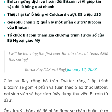
Boltz ngừng dịch vụ hoán đổi Bitcoin vì AI giúp tin
tặc dò lỗ hổng quá nhanh
Thiệt hại từ lỗ hổng ví Coldcard vượt 88 triệu USD
Gelephu chọn 3iQ quản lý một phần dự trữ Bitcoin
của Bhutan
Tổ chức Bitcoin tham gia chương trình tự do số của
Bộ Ngoại giao Mỹ
I will be teaching the first ever Bitcoin class at Texas A&M
this spring!
— Korok Ray (@KorokRay)
January 12, 2023
Giáo sư Ray công bố trên Twitter rằng “Lập trình
Bitcoin” sẽ gồm 4 phần và tuân theo Giao thức Bitcoin,
nơi sinh viên sẽ học cách “xây dựng thư viện Bitcoin từ
đầu”.
Ông lưu ý không dễ để nhận được sự chấp thuận từ cơ