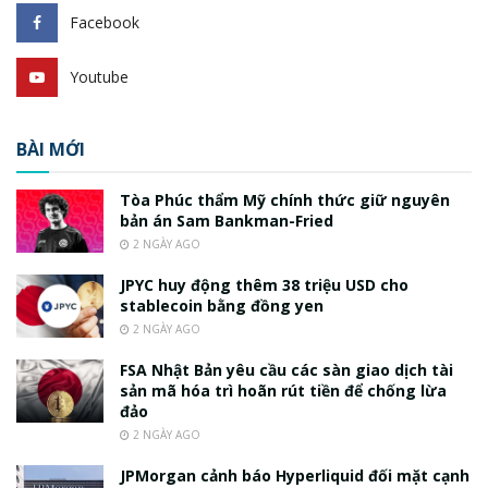
Facebook
Youtube
BÀI MỚI
Tòa Phúc thẩm Mỹ chính thức giữ nguyên
bản án Sam Bankman-Fried
2 NGÀY AGO
JPYC huy động thêm 38 triệu USD cho
stablecoin bằng đồng yen
2 NGÀY AGO
FSA Nhật Bản yêu cầu các sàn giao dịch tài
sản mã hóa trì hoãn rút tiền để chống lừa
đảo
2 NGÀY AGO
JPMorgan cảnh báo Hyperliquid đối mặt cạnh