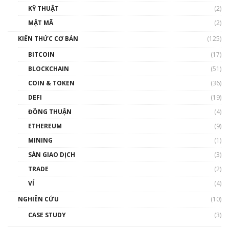
KỸ THUẬT
(2)
Nhân sự tương lại ngành Blockchain Việt
MẬT MÃ
(2)
Nam | Phổ cập Blockchain
KIẾN THỨC CƠ BẢN
(125)
00:43:47
BITCOIN
(17)
Blockchain đang được ứng dụng ở Việt Nam
BLOCKCHAIN
(51)
như thể nào?
COIN & TOKEN
(36)
00:39:31
DEFI
(19)
Chìa khóa mở lối cơ hội trước các quĩ đầu tư |
ĐỒNG THUẬN
(4)
Phổ cập Blockchain
ETHEREUM
(9)
00:35:11
MINING
(1)
Talkshow 20: Biến động giá của tài sản truyền
SÀN GIAO DỊCH
(3)
thống & Crypto qua các cuộc chiến | Phổ cập
Blockchain
TRADE
(2)
01:34:46
VÍ
(4)
Talkshow 19: GameFi Việt Nam – Báo động
NGHIÊN CỨU
(10)
đỏ
CASE STUDY
(3)
01:24:45