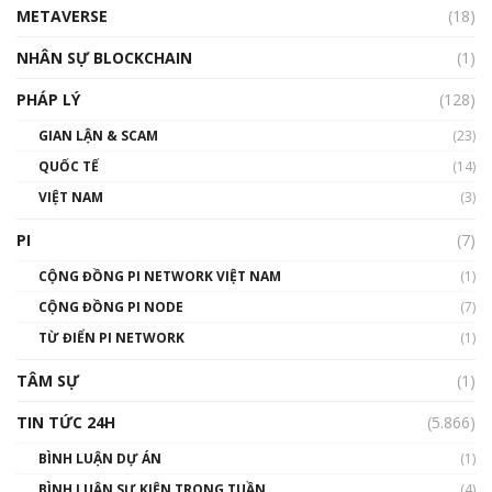
METAVERSE
(18)
Talkshow18: Làn sóng tài năng Việt trở về từ
Silicon Valley - Sức bật mới cho Việt Nam
NHÂN SỰ BLOCKCHAIN
(1)
01:32:59
PHÁP LÝ
(128)
Talkshow17: Mùa đông Crypto – Chiếc khăn
GIAN LẬN & SCAM
gió ấm
(23)
01:40:40
QUỐC TẾ
(14)
VIỆT NAM
(3)
Talkshow 16: Làn sóng số tại Việt Nam và thế
giới
PI
(7)
01:49:30
CỘNG ĐỒNG PI NETWORK VIỆT NAM
(1)
Talkshow 14: MemeCoin – Trò đùa tỷ đô
CỘNG ĐỒNG PI NODE
(7)
#phocapblockchain #PCB #meme
TỪ ĐIỂN PI NETWORK
(1)
01:29:26
TÂM SỰ
(1)
TIN TỨC 24H
(5.866)
BÌNH LUẬN DỰ ÁN
(1)
BÌNH LUẬN SỰ KIỆN TRONG TUẦN
(4)