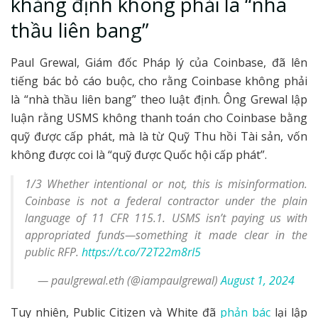
khẳng định không phải là “nhà
thầu liên bang”
Paul Grewal, Giám đốc Pháp lý của Coinbase, đã lên
tiếng bác bỏ cáo buộc, cho rằng Coinbase không phải
là “nhà thầu liên bang” theo luật định. Ông Grewal lập
luận rằng USMS không thanh toán cho Coinbase bằng
quỹ được cấp phát, mà là từ Quỹ Thu hồi Tài sản, vốn
không được coi là “quỹ được Quốc hội cấp phát”.
1/3 Whether intentional or not, this is misinformation.
Coinbase is not a federal contractor under the plain
language of 11 CFR 115.1. USMS isn’t paying us with
appropriated funds—something it made clear in the
public RFP.
https://t.co/72T22m8rI5
— paulgrewal.eth (@iampaulgrewal)
August 1, 2024
Tuy nhiên, Public Citizen và White đã
phản bác
lại lập