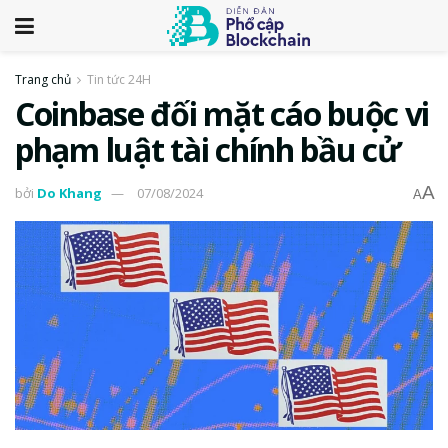
Trang chủ
Tin tức 24H
Coinbase đối mặt cáo buộc vi
phạm luật tài chính bầu cử
A
bởi
Do Khang
07/08/2024
A