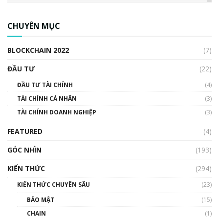
CBDC là gì? Tổng quan về CBDC? Tại sao
ngân hàng trung ương lại quan trọng? | Phổ
CHUYÊN MỤC
cập Blockchain
00:04:38
BLOCKCHAIN 2022
(7)
Triển vọng nào cho Bitcoin. Thị trường liệu có
uptrend trong năm 2023? | Phổ cập
ĐẦU TƯ
(22)
Blockchain
ĐẦU TƯ TÀI CHÍNH
(4)
00:02:14
TÀI CHÍNH CÁ NHÂN
(3)
Nhìn lại năm 2022: Những sự kiện ảnh hưởng
TÀI CHÍNH DOANH NGHIỆP
đến hệ sinh thái tiền mã hoá | Phổ cập
(3)
Blockchain
FEATURED
(4)
00:15:29
GÓC NHÌN
Nhìn lại năm 2022: Những nhân vật ảnh
(193)
hưởng nhất hệ sinh thái tiền mã hoá | Phổ
cập Blockchain
KIẾN THỨC
(294)
00:16:07
KIẾN THỨC CHUYÊN SÂU
(23)
Talkshow 27: Ranh giới giữa tầm ảnh hưởng
BẢO MẬT
(15)
và sự thao túng giá | Phổ cập Blockchain
CHAIN
(1)
01:35:05