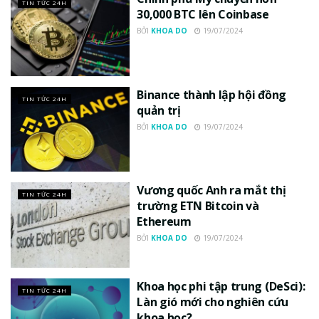
TIN TỨC 24H
30,000 BTC lên Coinbase
BỞI
KHOA DO
19/07/2024
Binance thành lập hội đồng
TIN TỨC 24H
quản trị
BỞI
KHOA DO
19/07/2024
Vương quốc Anh ra mắt thị
TIN TỨC 24H
trường ETN Bitcoin và
Ethereum
BỞI
KHOA DO
19/07/2024
Khoa học phi tập trung (DeSci):
TIN TỨC 24H
Làn gió mới cho nghiên cứu
khoa học?