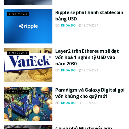
Ripple sẽ phát hành stablecoin
TIN TỨC 24H
bằng USD
BỞI
KHOA DO
19/07/2024
Layer2 trên Ethereum sẽ đạt
TIN TỨC 24H
vốn hoá 1 nghìn tỷ USD vào
năm 2030
BỞI
KHOA DO
19/07/2024
Paradigm và Galaxy Digital gọi
TIN TỨC 24H
vốn khủng cho quỹ mới
BỞI
KHOA DO
19/07/2024
Chính phủ Mỹ chuyển hơn