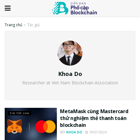
Trang chủ
Tác giả
Khoa Do
Researcher at Viet Nam Blockchain Association
MetaMask cùng Mastercard
TIN TỨC 24H
thử nghiệm thẻ thanh toán
blockchain
BỞI
KHOA DO
19/07/2024