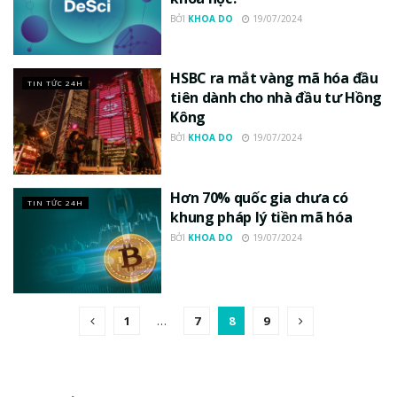
BỞI
KHOA DO
19/07/2024
HSBC ra mắt vàng mã hóa đầu
TIN TỨC 24H
tiên dành cho nhà đầu tư Hồng
Kông
BỞI
KHOA DO
19/07/2024
Hơn 70% quốc gia chưa có
TIN TỨC 24H
khung pháp lý tiền mã hóa
BỞI
KHOA DO
19/07/2024
1
…
7
8
9