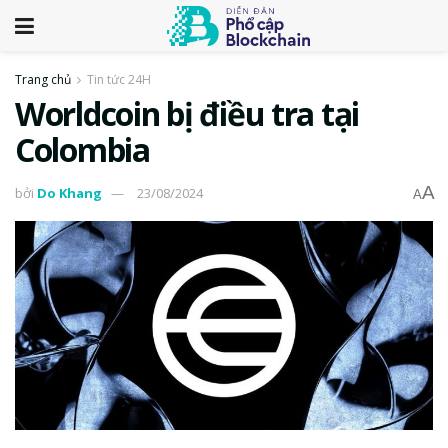
Trang chủ
Tin tức 24H
Worldcoin bị điều tra tại
Colombia
A
bởi
Do Khang
23/08/2024
A