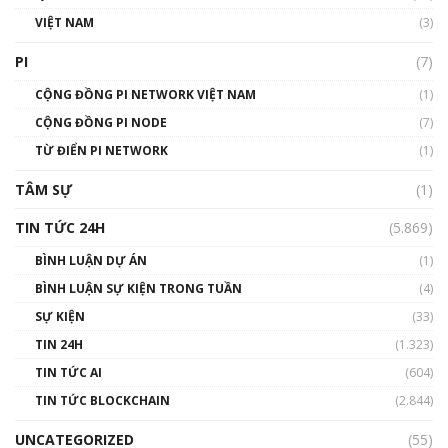
VIỆT NAM
(3)
Talkshow 16: Làn sóng số tại Việt Nam và thế
giới
PI
(7)
01:49:30
CỘNG ĐỒNG PI NETWORK VIỆT NAM
(1)
Talkshow 14: MemeCoin – Trò đùa tỷ đô
CỘNG ĐỒNG PI NODE
(7)
#phocapblockchain #PCB #meme
TỪ ĐIỂN PI NETWORK
(1)
01:29:26
TÂM SỰ
(1)
TIN TỨC 24H
(5.869)
BÌNH LUẬN DỰ ÁN
(1)
BÌNH LUẬN SỰ KIỆN TRONG TUẦN
(4)
SỰ KIỆN
(33)
TIN 24H
(1.323)
TIN TỨC AI
(604)
TIN TỨC BLOCKCHAIN
(2.844)
UNCATEGORIZED
(55)