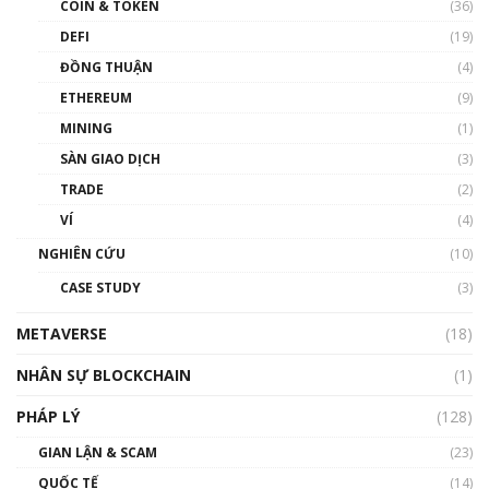
COIN & TOKEN
(36)
00:39:31
DEFI
(19)
Chìa khóa mở lối cơ hội trước các quĩ đầu tư |
ĐỒNG THUẬN
(4)
Phổ cập Blockchain
ETHEREUM
(9)
00:35:11
MINING
(1)
Talkshow 20: Biến động giá của tài sản truyền
SÀN GIAO DỊCH
(3)
thống & Crypto qua các cuộc chiến | Phổ cập
Blockchain
TRADE
(2)
01:34:46
VÍ
(4)
Talkshow 19: GameFi Việt Nam – Báo động
NGHIÊN CỨU
(10)
đỏ
CASE STUDY
(3)
01:24:45
METAVERSE
(18)
Talkshow18: Làn sóng tài năng Việt trở về từ
Silicon Valley - Sức bật mới cho Việt Nam
NHÂN SỰ BLOCKCHAIN
(1)
01:32:59
PHÁP LÝ
(128)
Talkshow17: Mùa đông Crypto – Chiếc khăn
GIAN LẬN & SCAM
gió ấm
(23)
01:40:40
QUỐC TẾ
(14)