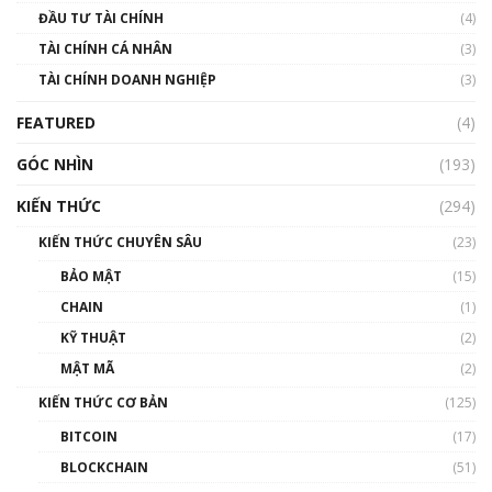
ĐẦU TƯ TÀI CHÍNH
(4)
00:02:14
TÀI CHÍNH CÁ NHÂN
(3)
Nhìn lại năm 2022: Những sự kiện ảnh hưởng
TÀI CHÍNH DOANH NGHIỆP
đến hệ sinh thái tiền mã hoá | Phổ cập
(3)
Blockchain
FEATURED
(4)
00:15:29
GÓC NHÌN
Nhìn lại năm 2022: Những nhân vật ảnh
(193)
hưởng nhất hệ sinh thái tiền mã hoá | Phổ
cập Blockchain
KIẾN THỨC
(294)
00:16:07
KIẾN THỨC CHUYÊN SÂU
(23)
Talkshow 27: Ranh giới giữa tầm ảnh hưởng
BẢO MẬT
(15)
và sự thao túng giá | Phổ cập Blockchain
CHAIN
(1)
01:35:05
KỸ THUẬT
(2)
Nhân sự tương lại ngành Blockchain Việt
MẬT MÃ
(2)
Nam | Phổ cập Blockchain
KIẾN THỨC CƠ BẢN
(125)
00:43:47
BITCOIN
(17)
Blockchain đang được ứng dụng ở Việt Nam
BLOCKCHAIN
(51)
như thể nào?