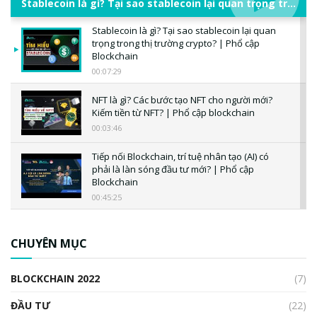
Stablecoin là gì? Tại sao stablecoin lại quan trọng trong thị trường crypto? | Phổ cập Blockchain
Stablecoin là gì? Tại sao stablecoin lại quan
trọng trong thị trường crypto? | Phổ cập
Blockchain
00:07:29
NFT là gì? Các bước tạo NFT cho người mới?
Kiếm tiền từ NFT? | Phổ cập blockchain
00:03:46
Tiếp nối Blockchain, trí tuệ nhân tạo (AI) có
phải là làn sóng đầu tư mới? | Phổ cập
Blockchain
00:45:25
CBDC là gì? Tổng quan về CBDC? Tại sao
ngân hàng trung ương lại quan trọng? | Phổ
CHUYÊN MỤC
cập Blockchain
00:04:38
BLOCKCHAIN 2022
(7)
Triển vọng nào cho Bitcoin. Thị trường liệu có
uptrend trong năm 2023? | Phổ cập
ĐẦU TƯ
(22)
Blockchain