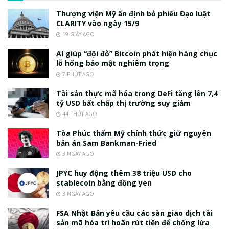
Thượng viện Mỹ ấn định bỏ phiếu Đạo luật
CLARITY vào ngày 15/9
19 GIÂY AGO
AI giúp “đội đỏ” Bitcoin phát hiện hàng chục
lỗ hổng bảo mật nghiêm trọng
7 PHÚT AGO
Tài sản thực mã hóa trong DeFi tăng lên 7,4
tỷ USD bất chấp thị trường suy giảm
44 PHÚT AGO
Tòa Phúc thẩm Mỹ chính thức giữ nguyên
bản án Sam Bankman-Fried
3 NGÀY AGO
JPYC huy động thêm 38 triệu USD cho
stablecoin bằng đồng yen
3 NGÀY AGO
FSA Nhật Bản yêu cầu các sàn giao dịch tài
sản mã hóa trì hoãn rút tiền để chống lừa