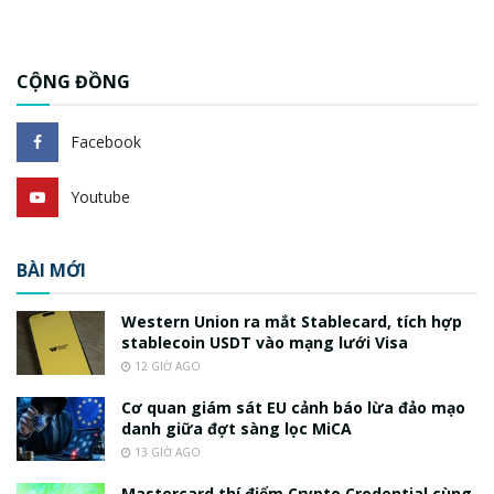
CỘNG ĐỒNG
Facebook
Youtube
BÀI MỚI
Western Union ra mắt Stablecard, tích hợp
stablecoin USDT vào mạng lưới Visa
12 GIỜ AGO
Cơ quan giám sát EU cảnh báo lừa đảo mạo
danh giữa đợt sàng lọc MiCA
13 GIỜ AGO
Mastercard thí điểm Crypto Credential cùng