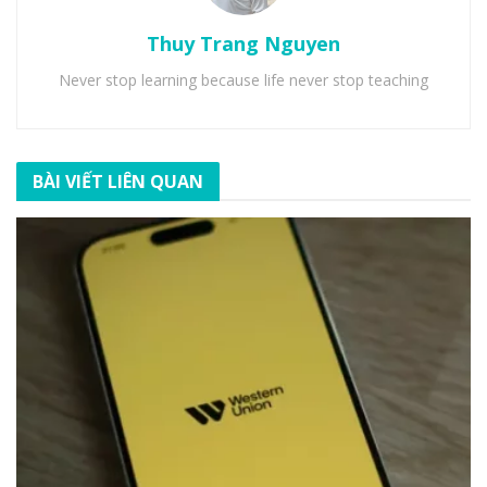
Thuy Trang Nguyen
Never stop learning because life never stop teaching
BÀI VIẾT LIÊN QUAN