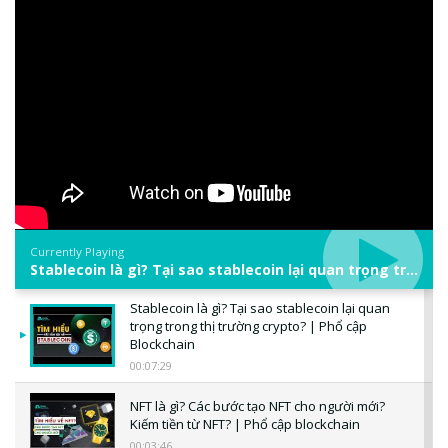
Currently Playing
Stablecoin là gì? Tại sao stablecoin lại quan trọng trong thị trường crypto? | Phổ cập Blockchain
Stablecoin là gì? Tại sao stablecoin lại quan
trọng trong thị trường crypto? | Phổ cập
Blockchain
00:07:29
NFT là gì? Các bước tạo NFT cho người mới?
Kiếm tiền từ NFT? | Phổ cập blockchain
00:03:46