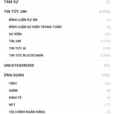
TÂM SỰ
(1)
TIN TỨC 24H
(5.856)
BÌNH LUẬN DỰ ÁN
(1)
BÌNH LUẬN SỰ KIỆN TRONG TUẦN
(4)
SỰ KIỆN
(33)
TIN 24H
(1.319)
TIN TỨC AI
(599)
TIN TỨC BLOCKCHAIN
(2.836)
UNCATEGORIZED
(55)
ỨNG DỤNG
(106)
CBDC
(53)
GAME
(4)
KINH TẾ
(4)
NFT
(17)
TÀI CHÍNH NGÂN HÀNG
(6)