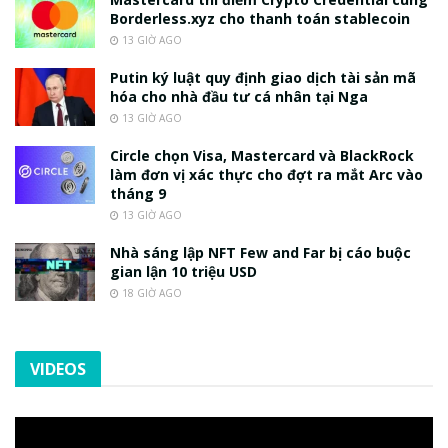
Borderless.xyz cho thanh toán stablecoin
13 GIỜ AGO
Putin ký luật quy định giao dịch tài sản mã
hóa cho nhà đầu tư cá nhân tại Nga
13 GIỜ AGO
Circle chọn Visa, Mastercard và BlackRock
làm đơn vị xác thực cho đợt ra mắt Arc vào
tháng 9
13 GIỜ AGO
Nhà sáng lập NFT Few and Far bị cáo buộc
gian lận 10 triệu USD
18 GIỜ AGO
VIDEOS