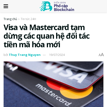
Trang chủ
Tin tức 24H
Visa và Mastercard tạm
dừng các quan hệ đối tác
tiền mã hóa mới
A
bởi
Thuy Trang Nguyen
19/07/2024
A