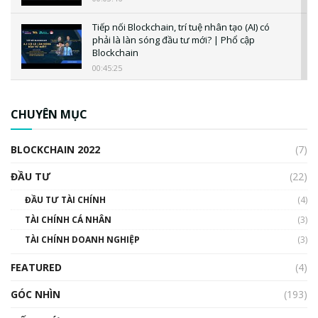
Tiếp nối Blockchain, trí tuệ nhân tạo (AI) có
phải là làn sóng đầu tư mới? | Phổ cập
Blockchain
00:45:25
CBDC là gì? Tổng quan về CBDC? Tại sao
ngân hàng trung ương lại quan trọng? | Phổ
CHUYÊN MỤC
cập Blockchain
00:04:38
BLOCKCHAIN 2022
(7)
Triển vọng nào cho Bitcoin. Thị trường liệu có
uptrend trong năm 2023? | Phổ cập
ĐẦU TƯ
(22)
Blockchain
ĐẦU TƯ TÀI CHÍNH
(4)
00:02:14
TÀI CHÍNH CÁ NHÂN
(3)
Nhìn lại năm 2022: Những sự kiện ảnh hưởng
TÀI CHÍNH DOANH NGHIỆP
đến hệ sinh thái tiền mã hoá | Phổ cập
(3)
Blockchain
FEATURED
(4)
00:15:29
GÓC NHÌN
Nhìn lại năm 2022: Những nhân vật ảnh
(193)
hưởng nhất hệ sinh thái tiền mã hoá | Phổ