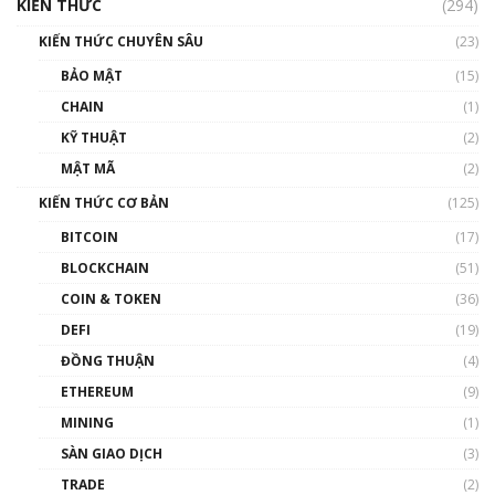
cập Blockchain
KIẾN THỨC
(294)
00:16:07
KIẾN THỨC CHUYÊN SÂU
(23)
Talkshow 27: Ranh giới giữa tầm ảnh hưởng
BẢO MẬT
(15)
và sự thao túng giá | Phổ cập Blockchain
CHAIN
(1)
01:35:05
KỸ THUẬT
(2)
Nhân sự tương lại ngành Blockchain Việt
MẬT MÃ
(2)
Nam | Phổ cập Blockchain
KIẾN THỨC CƠ BẢN
(125)
00:43:47
BITCOIN
(17)
Blockchain đang được ứng dụng ở Việt Nam
BLOCKCHAIN
(51)
như thể nào?
COIN & TOKEN
(36)
00:39:31
DEFI
(19)
Chìa khóa mở lối cơ hội trước các quĩ đầu tư |
ĐỒNG THUẬN
(4)
Phổ cập Blockchain
ETHEREUM
(9)
00:35:11
MINING
(1)
Talkshow 20: Biến động giá của tài sản truyền
SÀN GIAO DỊCH
(3)
thống & Crypto qua các cuộc chiến | Phổ cập
Blockchain
TRADE
(2)