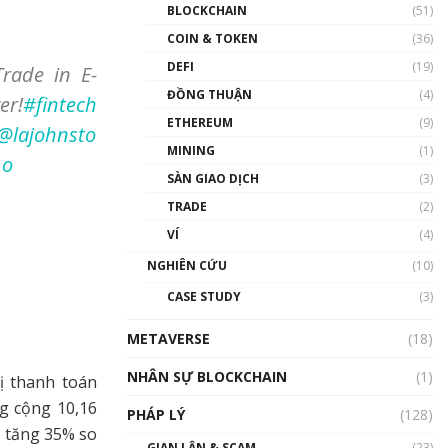
Nhân sự tương lại ngành
BLOCKCHAIN
(51)
Blockchain Việt Nam | Phổ
cập Blockchain
COIN & TOKEN
(36)
00:43:47
DEFI
(19)
Trade in E-
ĐỒNG THUẬN
(4)
Blockchain đang được ứng
r!
#fintech
dụng ở Việt Nam như thể
ETHEREUM
(9)
@lajohnsto
nào?
MINING
(1)
00:39:31
1o
SÀN GIAO DỊCH
(3)
Chìa khóa mở lối cơ hội
TRADE
(2)
trước các quĩ đầu tư | Phổ
cập Blockchain
VÍ
(4)
00:35:11
NGHIÊN CỨU
(10)
Talkshow 20: Biến động
CASE STUDY
(3)
giá của tài sản truyền
thống & Crypto qua các
METAVERSE
cuộc chiến | Phổ cập
(18)
Blockchain
NHÂN SỰ BLOCKCHAIN
(1)
01:34:46
ị thanh toán
ng cộng 10,16
PHÁP LÝ
(128)
Talkshow 19: GameFi Việt
, tăng 35% so
Nam – Báo động đỏ
GIAN LẬN & SCAM
(23)