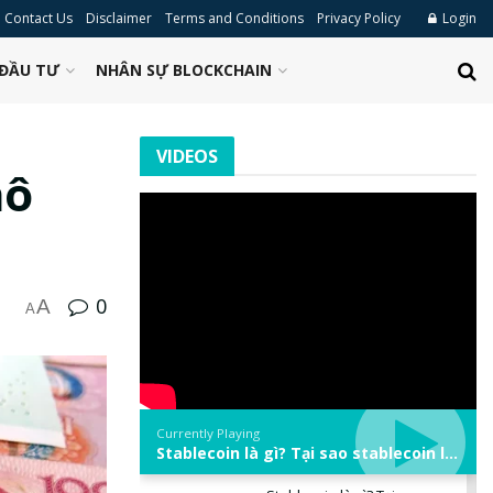
Contact Us
Disclaimer
Terms and Conditions
Privacy Policy
Login
ĐẦU TƯ
NHÂN SỰ BLOCKCHAIN
VIDEOS
hô
0
A
A
Currently Playing
Stablecoin là gì? Tại sao stablecoin lại quan trọng trong thị trường crypto? | Phổ cập Blockchain