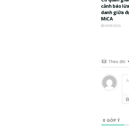
cảnh báo lừ
danh giữa đ
MiCA
06/08/2026
Theo dõi
0
GÓP Ý