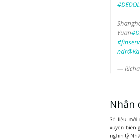
#DEDOL
Shangha
Yuan
#D
#finserv
ndr
@Kat
— Richa
Nhân d
Số liệu mới
xuyên biên g
nghìn tỷ Nhâ