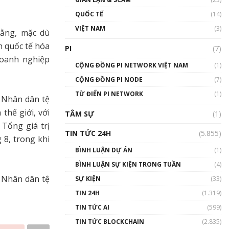
01:24:45
QUỐC TẾ
(14)
Talkshow18: Làn sóng tài
VIỆT NAM
(3)
rằng, mặc dù
năng Việt trở về từ Silicon
Valley - Sức bật mới cho
h quốc tế hóa
PI
(7)
Việt Nam
doanh nghiệp
01:32:59
CỘNG ĐỒNG PI NETWORK VIỆT NAM
(1)
CỘNG ĐỒNG PI NODE
(7)
Talkshow17: Mùa đông
TỪ ĐIỂN PI NETWORK
Crypto – Chiếc khăn gió ấm
(1)
 Nhân dân tệ
01:40:40
thế giới, với
TÂM SỰ
(1)
 Tổng giá trị
Talkshow 16: Làn sóng số
TIN TỨC 24H
(5.855)
tại Việt Nam và thế giới
 8, trong khi
01:49:30
BÌNH LUẬN DỰ ÁN
(1)
BÌNH LUẬN SỰ KIỆN TRONG TUẦN
(4)
Talkshow 14: MemeCoin –
Trò đùa tỷ đô
, Nhân dân tệ
SỰ KIỆN
(33)
#phocapblockchain #PCB
TIN 24H
(1.319)
#meme
TIN TỨC AI
(599)
01:29:26
TIN TỨC BLOCKCHAIN
(2.835)