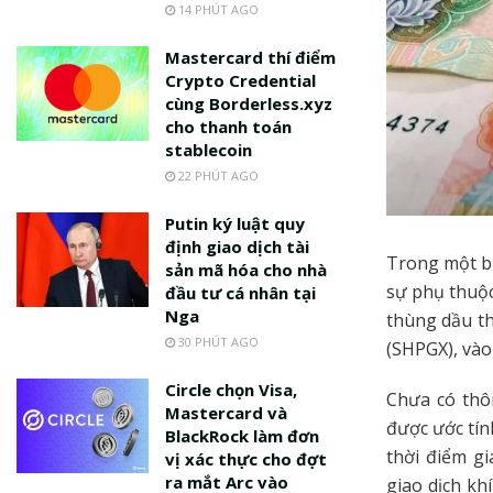
14 PHÚT AGO
Mastercard thí điểm
Crypto Credential
cùng Borderless.xyz
cho thanh toán
stablecoin
22 PHÚT AGO
Putin ký luật quy
định giao dịch tài
Trong một b
sản mã hóa cho nhà
sự phụ thuộc
đầu tư cá nhân tại
Nga
thùng dầu th
30 PHÚT AGO
(SHPGX), vào
Circle chọn Visa,
Chưa có thôn
Mastercard và
được ước tín
BlackRock làm đơn
thời điểm g
vị xác thực cho đợt
ra mắt Arc vào
giao dịch kh