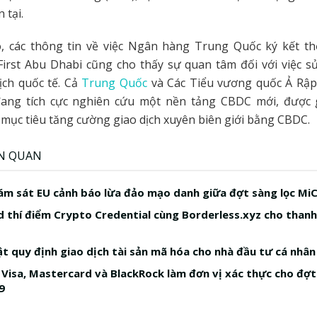
 tại.
, các thông tin về việc Ngân hàng Trung Quốc ký kết th
irst Abu Dhabi cũng cho thấy sự quan tâm đối với việc 
ịch quốc tế. Cả
Trung Quốc
và Các Tiểu vương quốc Ả Rậ
đang tích cực nghiên cứu một nền tảng CBDC mới, được 
 mục tiêu tăng cường giao dịch xuyên biên giới bằng CBDC.
ÊN QUAN
ám sát EU cảnh báo lừa đảo mạo danh giữa đợt sàng lọc Mi
 thí điểm Crypto Credential cùng Borderless.xyz cho than
uật quy định giao dịch tài sản mã hóa cho nhà đầu tư cá nhân
n Visa, Mastercard và BlackRock làm đơn vị xác thực cho đợt
9