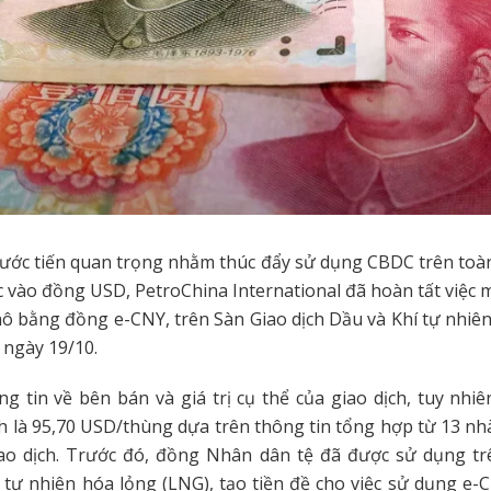
ước tiến quan trọng nhằm thúc đẩy sử dụng CBDC trên toàn
 vào đồng USD, PetroChina International đã hoàn tất việc 
ô bằng đồng e-CNY, trên Sàn Giao dịch Dầu và Khí tự nhi
 ngày 19/10.
g tin về bên bán và giá trị cụ thể của giao dịch, tuy nhiê
h là 95,70 USD/thùng dựa trên thông tin tổng hợp từ 13 nhà
iao dịch. Trước đó, đồng Nhân dân tệ đã được sử dụng t
í tự nhiên hóa lỏng (LNG), tạo tiền đề cho việc sử dụng e-