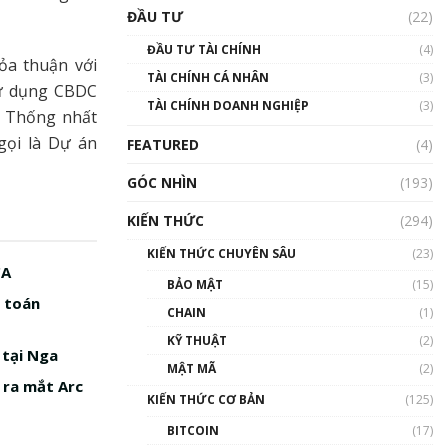
Triển vọng nào cho
ĐẦU TƯ
(22)
Bitcoin. Thị trường liệu có
uptrend trong năm 2023? |
ĐẦU TƯ TÀI CHÍNH
(4)
Phổ cập Blockchain
ỏa thuận với
TÀI CHÍNH CÁ NHÂN
(3)
00:02:14
sử dụng CBDC
TÀI CHÍNH DOANH NGHIỆP
(3)
Nhìn lại năm 2022: Những
p Thống nhất
sự kiện ảnh hưởng đến hệ
gọi là Dự án
FEATURED
(4)
sinh thái tiền mã hoá |
Phổ cập Blockchain
GÓC NHÌN
(193)
00:15:29
KIẾN THỨC
(294)
Nhìn lại năm 2022: Những
nhân vật ảnh hưởng nhất
KIẾN THỨC CHUYÊN SÂU
(23)
hệ sinh thái tiền mã hoá |
CA
Phổ cập Blockchain
BẢO MẬT
(15)
h toán
00:16:07
CHAIN
(1)
Talkshow 27: Ranh giới
KỸ THUẬT
(2)
 tại Nga
giữa tầm ảnh hưởng và sự
MẬT MÃ
(2)
thao túng giá | Phổ cập
 ra mắt Arc
Blockchain
KIẾN THỨC CƠ BẢN
(125)
01:35:05
BITCOIN
(17)