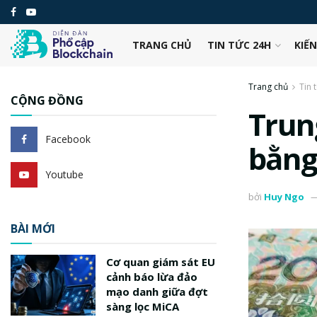
TRANG CHỦ
TIN TỨC 24H
KIẾ
Trang chủ
Tin 
CỘNG ĐỒNG
Trun
Facebook
bằng
Youtube
bởi
Huy Ngo
BÀI MỚI
Cơ quan giám sát EU
cảnh báo lừa đảo
mạo danh giữa đợt
sàng lọc MiCA