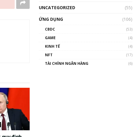
UNCATEGORIZED
(55)
ỨNG DỤNG
(106)
CBDC
(53)
GAME
(4)
KINH TẾ
(4)
NFT
(17)
TÀI CHÍNH NGÂN HÀNG
(6)
t quy định