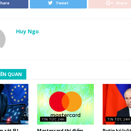
Share
Tweet
Share
Huy Ngo
LIÊN QUAN
TIN TỨC 24H
TIN TỨC 24H
m sát EU
Mastercard thí điểm
Putin ký luậ