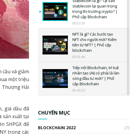
Stablecoin là gì? Tại sao
stablecoin lại quan trọng
trong thị trường crypto? |
Phổ cập Blockchain
00:07:29
NFT là gì? Các bước tạo
NFT cho người mới? Kiếm
tiền từ NFT? | Phổ cập
blockchain
00:03:46
Tiếp nối Blockchain, trí tuệ
 cầu và giảm
nhân tạo (AI) có phải là làn
sóng đầu tư mới? | Phổ
mua một triệu
cập Blockchain
ên Thượng Hải
00:45:25
CBDC là gì? Tổng quan về
CBDC? Tại sao ngân hàng
n, giá dầu đã
trung ương lại quan trọng?
CHUYÊN MỤC
 sản xuất tại
| Phổ cập Blockchain
rên SHPGX để
00:04:38
BLOCKCHAIN 2022
(7)
CNY trong các