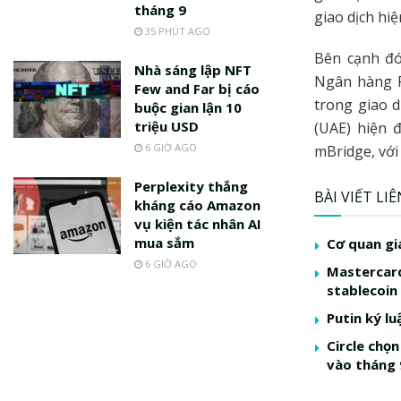
tháng 9
giao dịch hiện
35 PHÚT AGO
Bên cạnh đó
Nhà sáng lập NFT
Ngân hàng F
Few and Far bị cáo
trong giao d
buộc gian lận 10
triệu USD
(UAE) hiện 
6 GIỜ AGO
mBridge, với
Perplexity thắng
BÀI VIẾT LI
kháng cáo Amazon
vụ kiện tác nhân AI
mua sắm
Cơ quan gi
6 GIỜ AGO
Mastercard
stablecoin
Putin ký l
Circle chọ
vào tháng 