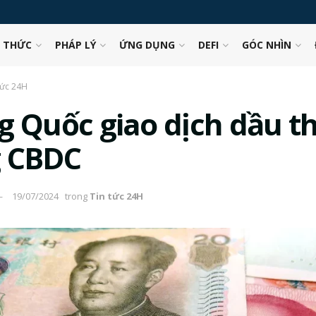
N THỨC
PHÁP LÝ
ỨNG DỤNG
DEFI
GÓC NHÌN
tức 24H
g Quốc giao dịch dầu t
 CBDC
19/07/2024
trong
Tin tức 24H