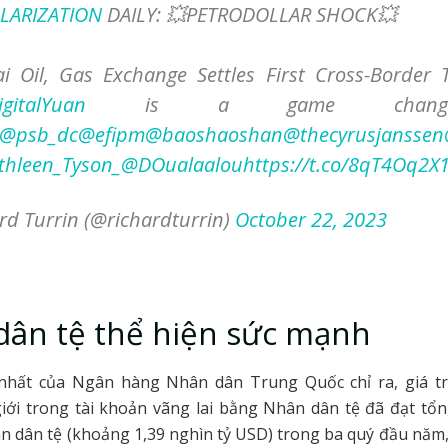
LARIZATION
DAILY: 💥PETRODOLLAR SHOCK💥
i Oil, Gas Exchange Settles First Cross-Border 
igitalYuan
is a game change
@psb_dc
@efipm
@baoshaoshan
@thecyrusjanssen
hleen_Tyson_
@DOualaalou
https://t.co/8qT4Oq2X
rd Turrin (@richardturrin)
October 22, 2023
ân tệ thể hiện sức mạnh
 nhất của Ngân hàng Nhân dân Trung Quốc chỉ ra, giá tr
iới trong tài khoản vãng lai bằng Nhân dân tệ đã đạt tổ
n dân tệ (khoảng 1,39 nghìn tỷ USD) trong ba quý đầu năm