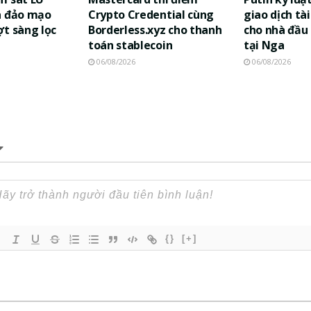
a đảo mạo
Crypto Credential cùng
giao dịch tà
ợt sàng lọc
Borderless.xyz cho thanh
cho nhà đầu
toán stablecoin
tại Nga
06/08/2026
06/08/2026
{}
[+]