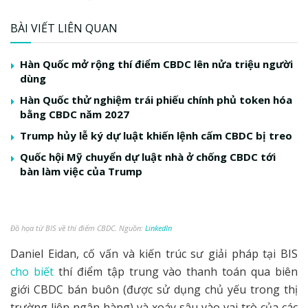
BÀI VIẾT LIÊN QUAN
Hàn Quốc mở rộng thí điểm CBDC lên nửa triệu người
dùng
Hàn Quốc thử nghiệm trái phiếu chính phủ token hóa
bằng CBDC năm 2027
Trump hủy lễ ký dự luật khiến lệnh cấm CBDC bị treo
Quốc hội Mỹ chuyển dự luật nhà ở chống CBDC tới
bàn làm việc của Trump
Đồ họa từ BIS về thí điểm CBDC. Nguồn:
LinkedIn
Daniel Eidan, cố vấn và kiến ​​trúc sư giải pháp tại BIS
cho biết
thí điểm tập trung vào thanh toán qua biên
giới CBDC bán buôn (được sử dụng chủ yếu trong thị
trường liên ngân hàng) và xoáy sâu vào vai trò của các