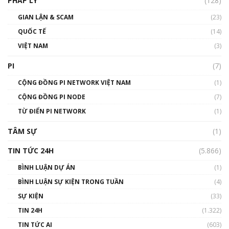
PHÁP LÝ
(128)
Talkshow17: Mùa đông Crypto – Chiếc khăn
GIAN LẬN & SCAM
gió ấm
(23)
01:40:40
QUỐC TẾ
(14)
VIỆT NAM
(3)
Talkshow 16: Làn sóng số tại Việt Nam và thế
giới
PI
(7)
01:49:30
CỘNG ĐỒNG PI NETWORK VIỆT NAM
(1)
Talkshow 14: MemeCoin – Trò đùa tỷ đô
CỘNG ĐỒNG PI NODE
(7)
#phocapblockchain #PCB #meme
TỪ ĐIỂN PI NETWORK
(1)
01:29:26
TÂM SỰ
(1)
TIN TỨC 24H
(5.866)
BÌNH LUẬN DỰ ÁN
(1)
BÌNH LUẬN SỰ KIỆN TRONG TUẦN
(4)
SỰ KIỆN
(33)
TIN 24H
(1.322)
TIN TỨC AI
(603)