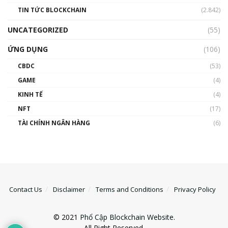
TIN TỨC BLOCKCHAIN
(2.842)
UNCATEGORIZED
(55)
ỨNG DỤNG
(106)
CBDC
(53)
GAME
(4)
KINH TẾ
(4)
NFT
(17)
TÀI CHÍNH NGÂN HÀNG
(6)
Contact Us
Disclaimer
Terms and Conditions
Privacy Policy
© 2021
Phổ Cập Blockchain Website
.
All Right Reserved.