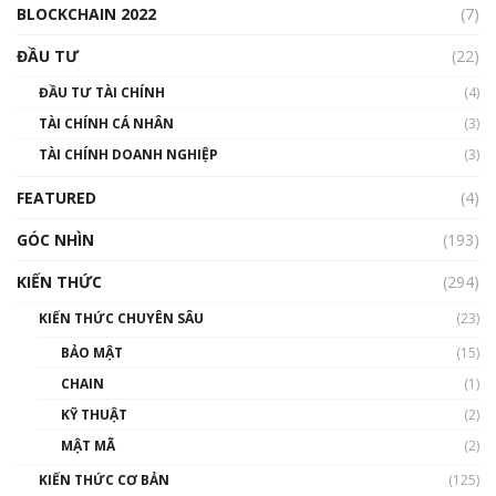
BLOCKCHAIN 2022
(7)
Triển vọng nào cho Bitcoin. Thị trường liệu có
uptrend trong năm 2023? | Phổ cập
ĐẦU TƯ
(22)
Blockchain
ĐẦU TƯ TÀI CHÍNH
(4)
00:02:14
TÀI CHÍNH CÁ NHÂN
(3)
Nhìn lại năm 2022: Những sự kiện ảnh hưởng
TÀI CHÍNH DOANH NGHIỆP
đến hệ sinh thái tiền mã hoá | Phổ cập
(3)
Blockchain
FEATURED
(4)
00:15:29
GÓC NHÌN
Nhìn lại năm 2022: Những nhân vật ảnh
(193)
hưởng nhất hệ sinh thái tiền mã hoá | Phổ
cập Blockchain
KIẾN THỨC
(294)
00:16:07
KIẾN THỨC CHUYÊN SÂU
(23)
Talkshow 27: Ranh giới giữa tầm ảnh hưởng
BẢO MẬT
(15)
và sự thao túng giá | Phổ cập Blockchain
CHAIN
(1)
01:35:05
KỸ THUẬT
(2)
Nhân sự tương lại ngành Blockchain Việt
MẬT MÃ
(2)
Nam | Phổ cập Blockchain
KIẾN THỨC CƠ BẢN
(125)
00:43:47