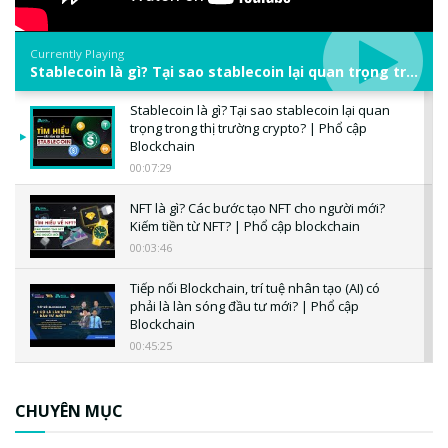
Currently Playing
Stablecoin là gì? Tại sao stablecoin lại quan trọng trong thị trường crypto? | Phổ cập Blockchain
Stablecoin là gì? Tại sao stablecoin lại quan
trọng trong thị trường crypto? | Phổ cập
Blockchain
00:07:29
NFT là gì? Các bước tạo NFT cho người mới?
Kiếm tiền từ NFT? | Phổ cập blockchain
00:03:46
Tiếp nối Blockchain, trí tuệ nhân tạo (AI) có
phải là làn sóng đầu tư mới? | Phổ cập
Blockchain
00:45:25
CBDC là gì? Tổng quan về CBDC? Tại sao
ngân hàng trung ương lại quan trọng? | Phổ
CHUYÊN MỤC
cập Blockchain
00:04:38