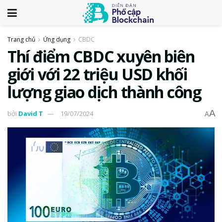
Trang chủ
Ứng dụng
CBDC
Thí điểm CBDC xuyên biên
giới với 22 triệu USD khối
lượng giao dịch thành công
A
bởi
David T
19/07/2024
A