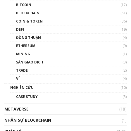
BITCOIN
(17)
Blockchain đang được ứng dụng ở Việt Nam
BLOCKCHAIN
(51)
như thể nào?
COIN & TOKEN
(36)
00:39:31
DEFI
(19)
Chìa khóa mở lối cơ hội trước các quĩ đầu tư |
ĐỒNG THUẬN
(4)
Phổ cập Blockchain
ETHEREUM
(9)
00:35:11
MINING
(1)
Talkshow 20: Biến động giá của tài sản truyền
SÀN GIAO DỊCH
(3)
thống & Crypto qua các cuộc chiến | Phổ cập
Blockchain
TRADE
(2)
01:34:46
VÍ
(4)
Talkshow 19: GameFi Việt Nam – Báo động
NGHIÊN CỨU
(10)
đỏ
CASE STUDY
(3)
01:24:45
METAVERSE
(18)
Talkshow18: Làn sóng tài năng Việt trở về từ
Silicon Valley - Sức bật mới cho Việt Nam
NHÂN SỰ BLOCKCHAIN
(1)
01:32:59