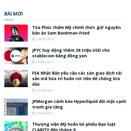
BÀI MỚI
Tòa Phúc thẩm Mỹ chính thức giữ nguyên
bản án Sam Bankman-Fried
2 NGÀY AGO
JPYC huy động thêm 38 triệu USD cho
stablecoin bằng đồng yen
2 NGÀY AGO
FSA Nhật Bản yêu cầu các sàn giao dịch tài
sản mã hóa trì hoãn rút tiền để chống lừa
đảo
2 NGÀY AGO
JPMorgan cảnh báo Hyperliquid đối mặt cạnh
tranh gia tăng
2 NGÀY AGO
Thượng viện Mỹ hoãn bỏ phiếu Đạo luật
CLARITY đến tháng 9