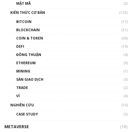
Nhân sự tương lại ngành Blockchain Việt
MẬT MÃ
(2)
Nam | Phổ cập Blockchain
KIẾN THỨC CƠ BẢN
(125)
00:43:47
BITCOIN
(17)
Blockchain đang được ứng dụng ở Việt Nam
BLOCKCHAIN
(51)
như thể nào?
COIN & TOKEN
(36)
00:39:31
DEFI
(19)
Chìa khóa mở lối cơ hội trước các quĩ đầu tư |
ĐỒNG THUẬN
(4)
Phổ cập Blockchain
ETHEREUM
(9)
00:35:11
MINING
(1)
Talkshow 20: Biến động giá của tài sản truyền
SÀN GIAO DỊCH
(3)
thống & Crypto qua các cuộc chiến | Phổ cập
Blockchain
TRADE
(2)
01:34:46
VÍ
(4)
Talkshow 19: GameFi Việt Nam – Báo động
NGHIÊN CỨU
(10)
đỏ
CASE STUDY
(3)
01:24:45
METAVERSE
(18)
Talkshow18: Làn sóng tài năng Việt trở về từ