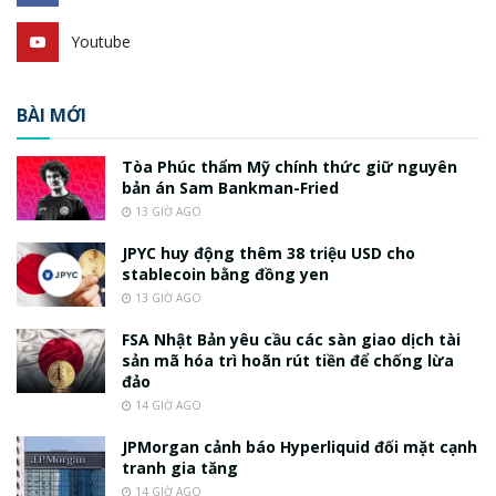
Youtube
BÀI MỚI
Tòa Phúc thẩm Mỹ chính thức giữ nguyên
bản án Sam Bankman-Fried
13 GIỜ AGO
JPYC huy động thêm 38 triệu USD cho
stablecoin bằng đồng yen
13 GIỜ AGO
FSA Nhật Bản yêu cầu các sàn giao dịch tài
sản mã hóa trì hoãn rút tiền để chống lừa
đảo
14 GIỜ AGO
JPMorgan cảnh báo Hyperliquid đối mặt cạnh
tranh gia tăng
14 GIỜ AGO