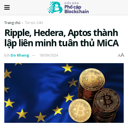
Trang chủ
Tin tức 24H
Ripple, Hedera, Aptos thành
lập liên minh tuân thủ MiCA
A
bởi
Do Khang
18/09/2024
A