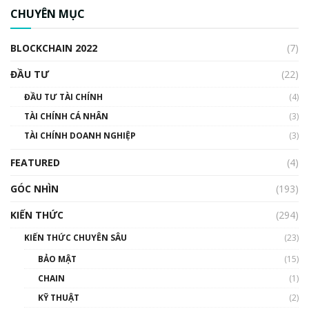
ngân hàng trung ương lại quan trọng? | Phổ
CHUYÊN MỤC
cập Blockchain
00:04:38
BLOCKCHAIN 2022
(7)
Triển vọng nào cho Bitcoin. Thị trường liệu có
uptrend trong năm 2023? | Phổ cập
ĐẦU TƯ
(22)
Blockchain
ĐẦU TƯ TÀI CHÍNH
(4)
00:02:14
TÀI CHÍNH CÁ NHÂN
(3)
Nhìn lại năm 2022: Những sự kiện ảnh hưởng
TÀI CHÍNH DOANH NGHIỆP
đến hệ sinh thái tiền mã hoá | Phổ cập
(3)
Blockchain
FEATURED
(4)
00:15:29
GÓC NHÌN
Nhìn lại năm 2022: Những nhân vật ảnh
(193)
hưởng nhất hệ sinh thái tiền mã hoá | Phổ
cập Blockchain
KIẾN THỨC
(294)
00:16:07
KIẾN THỨC CHUYÊN SÂU
(23)
Talkshow 27: Ranh giới giữa tầm ảnh hưởng
BẢO MẬT
(15)
và sự thao túng giá | Phổ cập Blockchain
CHAIN
(1)
01:35:05
KỸ THUẬT
(2)