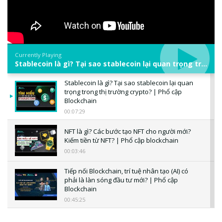
Currently Playing
Stablecoin là gì? Tại sao stablecoin lại quan trọng trong thị trường crypto? | Phổ cập Blockchain
Stablecoin là gì? Tại sao stablecoin lại quan
trọng trong thị trường crypto? | Phổ cập
Blockchain
00:07:29
NFT là gì? Các bước tạo NFT cho người mới?
Kiếm tiền từ NFT? | Phổ cập blockchain
00:03:46
Tiếp nối Blockchain, trí tuệ nhân tạo (AI) có
phải là làn sóng đầu tư mới? | Phổ cập
Blockchain
00:45:25
CBDC là gì? Tổng quan về CBDC? Tại sao