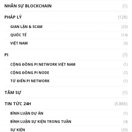
Silicon Valley - Sức bật mới cho Việt Nam
NHÂN SỰ BLOCKCHAIN
(1)
01:32:59
PHÁP LÝ
(128)
Talkshow17: Mùa đông Crypto – Chiếc khăn
GIAN LẬN & SCAM
gió ấm
(23)
01:40:40
QUỐC TẾ
(14)
VIỆT NAM
(3)
Talkshow 16: Làn sóng số tại Việt Nam và thế
giới
PI
(7)
01:49:30
CỘNG ĐỒNG PI NETWORK VIỆT NAM
(1)
Talkshow 14: MemeCoin – Trò đùa tỷ đô
CỘNG ĐỒNG PI NODE
(7)
#phocapblockchain #PCB #meme
TỪ ĐIỂN PI NETWORK
(1)
01:29:26
TÂM SỰ
(1)
TIN TỨC 24H
(5.866)
BÌNH LUẬN DỰ ÁN
(1)
BÌNH LUẬN SỰ KIỆN TRONG TUẦN
(4)
SỰ KIỆN
(33)