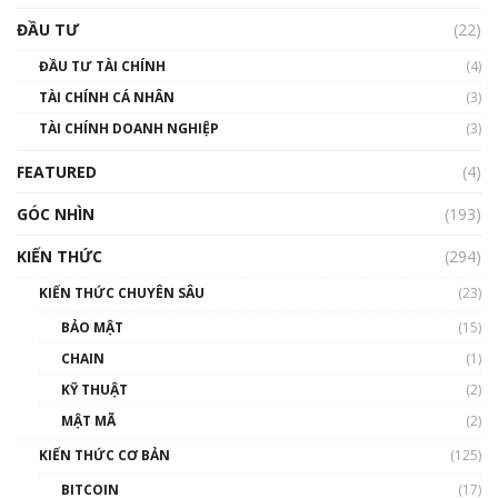
Triển vọng nào cho Bitcoin. Thị trường liệu có
uptrend trong năm 2023? | Phổ cập
ĐẦU TƯ
(22)
Blockchain
ĐẦU TƯ TÀI CHÍNH
(4)
00:02:14
TÀI CHÍNH CÁ NHÂN
(3)
Nhìn lại năm 2022: Những sự kiện ảnh hưởng
TÀI CHÍNH DOANH NGHIỆP
đến hệ sinh thái tiền mã hoá | Phổ cập
(3)
Blockchain
FEATURED
(4)
00:15:29
GÓC NHÌN
Nhìn lại năm 2022: Những nhân vật ảnh
(193)
hưởng nhất hệ sinh thái tiền mã hoá | Phổ
cập Blockchain
KIẾN THỨC
(294)
00:16:07
KIẾN THỨC CHUYÊN SÂU
(23)
Talkshow 27: Ranh giới giữa tầm ảnh hưởng
BẢO MẬT
(15)
và sự thao túng giá | Phổ cập Blockchain
CHAIN
(1)
01:35:05
KỸ THUẬT
(2)
Nhân sự tương lại ngành Blockchain Việt
MẬT MÃ
(2)
Nam | Phổ cập Blockchain
KIẾN THỨC CƠ BẢN
(125)
00:43:47
BITCOIN
(17)