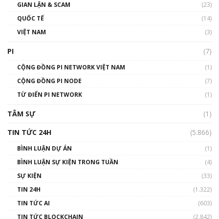
GIAN LẬN & SCAM
gió ấm
(23)
01:40:40
QUỐC TẾ
(14)
VIỆT NAM
(3)
Talkshow 16: Làn sóng số tại Việt Nam và thế
giới
PI
(7)
01:49:30
CỘNG ĐỒNG PI NETWORK VIỆT NAM
(1)
Talkshow 14: MemeCoin – Trò đùa tỷ đô
CỘNG ĐỒNG PI NODE
(7)
#phocapblockchain #PCB #meme
TỪ ĐIỂN PI NETWORK
(1)
01:29:26
TÂM SỰ
(1)
TIN TỨC 24H
(5.866)
BÌNH LUẬN DỰ ÁN
(1)
BÌNH LUẬN SỰ KIỆN TRONG TUẦN
(4)
SỰ KIỆN
(33)
TIN 24H
(1.322)
TIN TỨC AI
(603)
TIN TỨC BLOCKCHAIN
(2.842)