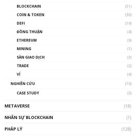
Blockchain đang được ứng dụng ở Việt Nam
BLOCKCHAIN
(51)
như thể nào?
COIN & TOKEN
(36)
00:39:31
DEFI
(19)
Chìa khóa mở lối cơ hội trước các quĩ đầu tư |
ĐỒNG THUẬN
(4)
Phổ cập Blockchain
ETHEREUM
(9)
00:35:11
MINING
(1)
Talkshow 20: Biến động giá của tài sản truyền
SÀN GIAO DỊCH
(3)
thống & Crypto qua các cuộc chiến | Phổ cập
Blockchain
TRADE
(2)
01:34:46
VÍ
(4)
Talkshow 19: GameFi Việt Nam – Báo động
NGHIÊN CỨU
(10)
đỏ
CASE STUDY
(3)
01:24:45
METAVERSE
(18)
Talkshow18: Làn sóng tài năng Việt trở về từ
Silicon Valley - Sức bật mới cho Việt Nam
NHÂN SỰ BLOCKCHAIN
(1)
01:32:59
PHÁP LÝ
(128)
Talkshow17: Mùa đông Crypto – Chiếc khăn