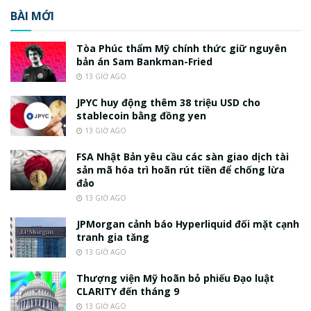
BÀI MỚI
Tòa Phúc thẩm Mỹ chính thức giữ nguyên
bản án Sam Bankman-Fried
13 GIỜ AGO
JPYC huy động thêm 38 triệu USD cho
stablecoin bằng đồng yen
13 GIỜ AGO
FSA Nhật Bản yêu cầu các sàn giao dịch tài
sản mã hóa trì hoãn rút tiền để chống lừa
đảo
13 GIỜ AGO
JPMorgan cảnh báo Hyperliquid đối mặt cạnh
tranh gia tăng
13 GIỜ AGO
Thượng viện Mỹ hoãn bỏ phiếu Đạo luật
CLARITY đến tháng 9
13 GIỜ AGO