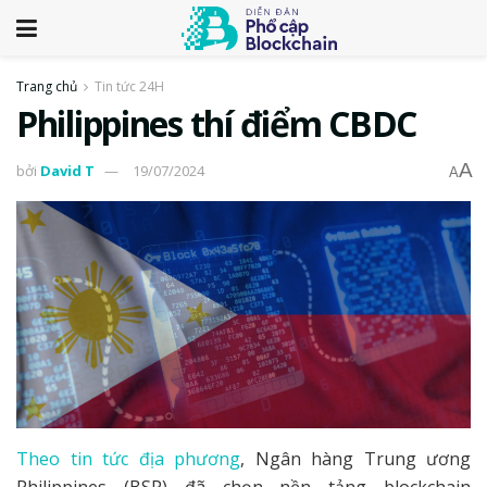
Trang chủ
Tin tức 24H
​​Philippines thí điểm CBDC
A
bởi
David T
19/07/2024
A
Theo tin tức địa phương
, Ngân hàng Trung ương
Philippines (BSP) đã chọn nền tảng blockchain