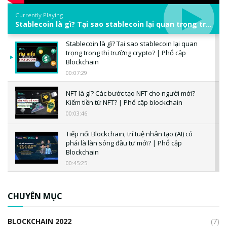
Currently Playing
Stablecoin là gì? Tại sao stablecoin lại quan trọng trong thị trường crypto? | Phổ cập Blockchain
Stablecoin là gì? Tại sao stablecoin lại quan
trọng trong thị trường crypto? | Phổ cập
Blockchain
00:07:29
NFT là gì? Các bước tạo NFT cho người mới?
Kiếm tiền từ NFT? | Phổ cập blockchain
00:03:46
Tiếp nối Blockchain, trí tuệ nhân tạo (AI) có
phải là làn sóng đầu tư mới? | Phổ cập
Blockchain
00:45:25
CBDC là gì? Tổng quan về CBDC? Tại sao
ngân hàng trung ương lại quan trọng? | Phổ
CHUYÊN MỤC
cập Blockchain
00:04:38
BLOCKCHAIN 2022
(7)