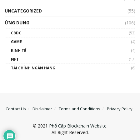
UNCATEGORIZED
(55)
ỨNG DỤNG
(106)
CBDC
(53)
GAME
(4)
KINH TẾ
(4)
NFT
(17)
TÀI CHÍNH NGÂN HÀNG
(6)
Contact Us
Disclaimer
Terms and Conditions
Privacy Policy
© 2021
Phổ Cập Blockchain Website
.
All Right Reserved.