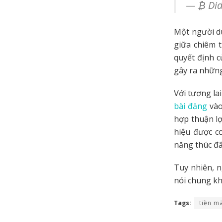
— ₿ Did
Một người dù
giữa chiêm t
quyết định c
gây ra những
Với tương la
bài đăng
vào
hợp thuận lợ
hiệu được co
năng thúc đẩ
Tuy nhiên, n
nói chung khô
Tags:
tiền m