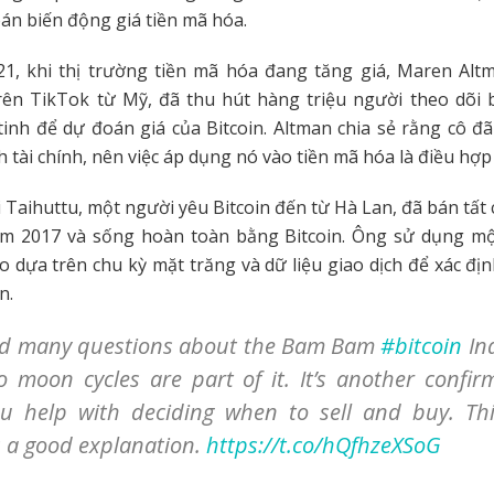
án biến động giá tiền mã hóa.
1, khi thị trường tiền mã hóa đang tăng giá, Maren Alt
trên TikTok từ Mỹ, đã thu hút hàng triệu người theo dõi 
inh để dự đoán giá của Bitcoin. Altman chia sẻ rằng cô đ
h tài chính, nên việc áp dụng nó vào tiền mã hóa là điều hợp 
i Taihuttu, một người yêu Bitcoin đến từ Hà Lan, đã bán tất 
m 2017 và sống hoàn toàn bằng Bitcoin. Ông sử dụng một
o dựa trên chu kỳ mặt trăng và dữ liệu giao dịch để xác đị
n.
ved many questions about the Bam Bam
#bitcoin
In
o moon cycles are part of it. It’s another confir
ou help with deciding when to sell and buy. Th
is a good explanation.
https://t.co/hQfhzeXSoG