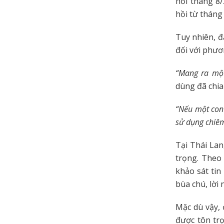
hồi tháng 8/
hồi từ tháng
Tuy nhiên, đ
đối với phư
“Mang ra một
dùng đã chia
“Nếu một con 
sử dụng chiêm
Tại Thái Lan
trọng. Theo
khảo sát tin
bùa chú, lời
Mặc dù vậy,
được tôn tr