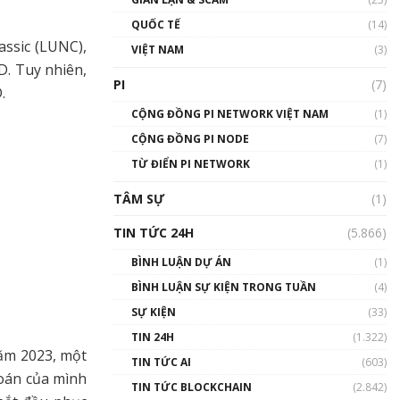
01:24:45
QUỐC TẾ
(14)
assic (LUNC),
Talkshow18: Làn sóng tài
VIỆT NAM
(3)
năng Việt trở về từ Silicon
D. Tuy nhiên,
Valley - Sức bật mới cho
PI
(7)
.
Việt Nam
01:32:59
CỘNG ĐỒNG PI NETWORK VIỆT NAM
(1)
CỘNG ĐỒNG PI NODE
(7)
Talkshow17: Mùa đông
TỪ ĐIỂN PI NETWORK
Crypto – Chiếc khăn gió ấm
(1)
01:40:40
TÂM SỰ
(1)
Talkshow 16: Làn sóng số
TIN TỨC 24H
(5.866)
tại Việt Nam và thế giới
01:49:30
BÌNH LUẬN DỰ ÁN
(1)
BÌNH LUẬN SỰ KIỆN TRONG TUẦN
(4)
Talkshow 14: MemeCoin –
Trò đùa tỷ đô
SỰ KIỆN
(33)
#phocapblockchain #PCB
TIN 24H
(1.322)
#meme
năm 2023, một
TIN TỨC AI
(603)
01:29:26
đoán của mình
TIN TỨC BLOCKCHAIN
(2.842)