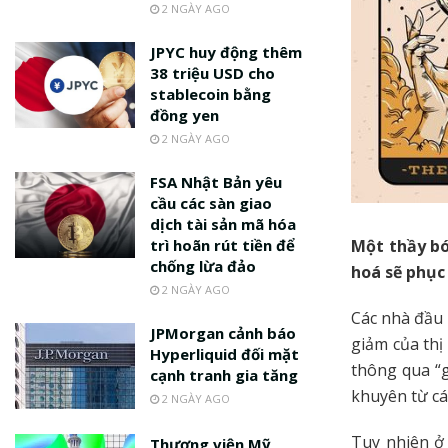
2 NGÀY AGO
JPYC huy động thêm
38 triệu USD cho
stablecoin bằng
đồng yen
2 NGÀY AGO
FSA Nhật Bản yêu
cầu các sàn giao
dịch tài sản mã hóa
Một thầy bó
trì hoãn rút tiền để
chống lừa đảo
hoá sẽ phục
2 NGÀY AGO
Các nhà đầu 
JPMorgan cảnh báo
giảm của thị
Hyperliquid đối mặt
thông qua “g
cạnh tranh gia tăng
khuyên từ các
2 NGÀY AGO
Tuy nhiên ở
Thượng viện Mỹ