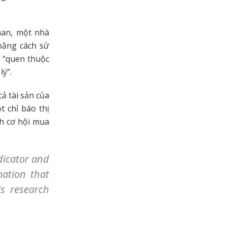
man, một nhà
bằng cách sử
ã “quen thuộc
lý”.
cả tài sản của
 chỉ báo thị
nh cơ hội mua
dicator and
mation that
is research