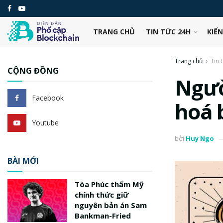
TRANG CHỦ
TIN TỨC 24H
KIẾ
Trang chủ
Tin 
CỘNG ĐỒNG
Ngườ
Facebook
hoá 
Youtube
bởi
Huy Ngo
BÀI MỚI
Tòa Phúc thẩm Mỹ
chính thức giữ
nguyên bản án Sam
Bankman-Fried