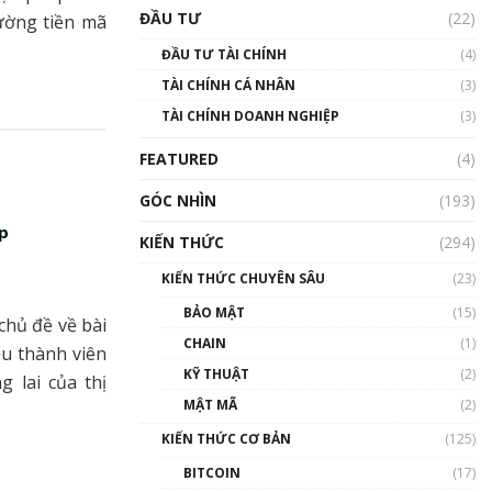
Triển vọng nào cho
ĐẦU TƯ
(22)
ường tiền mã
Bitcoin. Thị trường liệu có
uptrend trong năm 2023? |
ĐẦU TƯ TÀI CHÍNH
(4)
Phổ cập Blockchain
TÀI CHÍNH CÁ NHÂN
(3)
00:02:14
TÀI CHÍNH DOANH NGHIỆP
(3)
Nhìn lại năm 2022: Những
sự kiện ảnh hưởng đến hệ
FEATURED
(4)
sinh thái tiền mã hoá |
Phổ cập Blockchain
GÓC NHÌN
(193)
00:15:29
ệp
KIẾN THỨC
(294)
Nhìn lại năm 2022: Những
nhân vật ảnh hưởng nhất
KIẾN THỨC CHUYÊN SÂU
(23)
hệ sinh thái tiền mã hoá |
Phổ cập Blockchain
BẢO MẬT
(15)
chủ đề về bài
00:16:07
CHAIN
(1)
ều thành viên
Talkshow 27: Ranh giới
KỸ THUẬT
(2)
 lai của thị
giữa tầm ảnh hưởng và sự
MẬT MÃ
(2)
thao túng giá | Phổ cập
Blockchain
KIẾN THỨC CƠ BẢN
(125)
01:35:05
BITCOIN
(17)