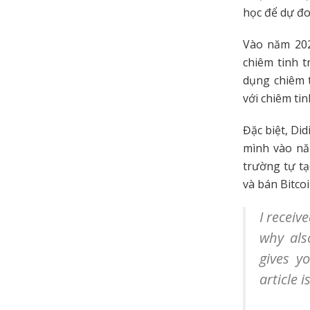
học để dự đo
Vào năm 202
chiêm tinh 
dụng chiêm t
với chiêm tin
Đặc biệt, Did
mình vào nă
trường tự tạ
và bán Bitcoi
I recei
why als
gives y
article 