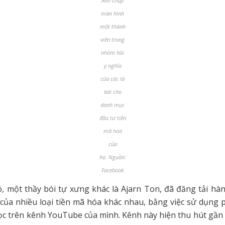
Ảnh chụp
màn hình
một thành
viên trong
nhóm hỏi
ý nghĩa
của các lá
bài cho
danh mục
đầu tư tiền
mã hóa
của
họ. Nguồn:
Facebook
, một thầy bói tự xưng khác là Ajarn Ton, đã đăng tải hà
 của nhiều loại tiền mã hóa khác nhau, bằng việc sử dụng
ọc trên kênh YouTube của mình. Kênh này hiện thu hút gần