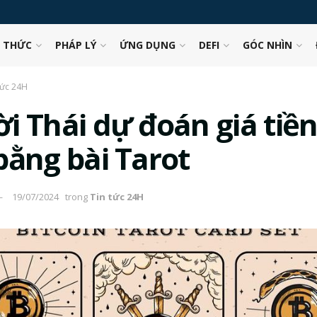
N THỨC
PHÁP LÝ
ỨNG DỤNG
DEFI
GÓC NHÌN
tức 24H
i Thái dự đoán giá tiề
bằng bài Tarot
19/07/2024
trong
Tin tức 24H