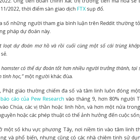
2022. Ông tiên đoán chính xác thị trường tiền mã hóa sẽ
 11/2022, thời điểm sàn giao dịch
FTX
sụp đổ.
a số những người tham gia bình luận trên Reddit thường tỏ
ơng pháp dự đoán này.
 loạt dự đoán mơ hồ và rồi cuối cùng một số cái trùng khớp
 sẻ.
hamster có thể dự đoán tốt hơn nhiều người trưởng thành, tại
 tinh học,”
một người khác đùa.
, Phật giáo thường chiếm đa số và tâm linh luôn đóng một
báo cáo của Pew Research
vào tháng 9, hơn 80% người T
 vào Chúa, các vị thần hoặc linh hồn, và hơn một nửa trong
 nguyền hoặc các phép thuật có thể ảnh hưởng đến cuộc sốn
 ở một số khu vực phương Tây, nơi niềm tin vào tâm linh 
ọng và phổ biến, nhưng cũng có các nhà chiêm tinh sử dụn