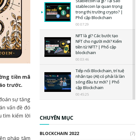
Stablecoin là gì? Tại sao
stablecoin lại quan trọng
trong thị trường crypto? |
Phổ cập Blockchain
00:07:29
NFT là gì? Các bước tạo
NFT cho người mới? Kiếm
tiền từ NFT? | Phổ cập
blockchain
00:03:46
Tiếp nối Blockchain, trí tuệ
ường tiền mã
nhân tạo (AI) có phải là làn
sóng đầu tư mới? | Phổ
áo trước.
cập Blockchain
00:45:25
 đoán sự tăng
CBDC là gì? Tổng quan về
án vấn đề đó
CBDC? Tại sao ngân hàng
 tìm kiếm lời
trung ương lại quan trọng?
CHUYÊN MỤC
| Phổ cập Blockchain
00:04:38
BLOCKCHAIN 2022
(7)
iện pháp tâm