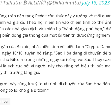
i Taihuttu ₿ ALLIN💥 (@Diditaihuttu)
July 13, 2023
ng trên nền tảng Reddit còn thúc đẩy ý tưởng về mối quan
inh và giá cả. Theo họ, niềm tin vào chiêm tinh có thể 
ủa các nhà giao dịch và khiến họ “hành động phù hợp,” đi
 biến động giá thông qua một lời tiên tri được ứng nghiệm.
i gần của Bitcoin, nhà chiêm tinh với biệt danh “Crypto Dam
 ngày 18/10, tuyên bố rằng, “Sao Hỏa đang di chuyển để t
i cho Bitcoin trong những ngày tới (cùng với Sao Thuỷ cazi
i là tích cực bởi vì người này cho rằng nó biểu thị sức m
y thị trường tăng giá.
gười này cũng lưu ý “quá trình di chuyển của Sao Hỏa đế
ng có lợi cho giá Bitcoin.”
ã hoá