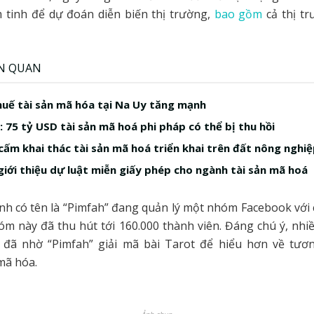
m tinh để dự đoán diễn biến thị trường,
bao gồm
cả thị tr
ÊN QUAN
huế tài sản mã hóa tại Na Uy tăng mạnh
: 75 tỷ USD tài sản mã hoá phi pháp có thể bị thu hồi
cấm khai thác tài sản mã hoá triển khai trên đất nông nghi
giới thiệu dự luật miễn giấy phép cho ngành tài sản mã hoá
nh có tên là “Pimfah” đang quản lý một nhóm Facebook với 
óm này đã thu hút tới 160.000 thành viên. Đáng chú ý, nhi
đã nhờ “Pimfah” giải mã bài Tarot để hiểu hơn về tương
mã hóa.