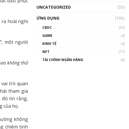
 bắt đầu phục
UNCATEGORIZED
(55)
ỨNG DỤNG
(106)
 ra hoài nghi
CBDC
(53)
GAME
(4)
”,
một người
KINH TẾ
(4)
NFT
(17)
TÀI CHÍNH NGÂN HÀNG
(6)
 sao không thử
 vai trò quan
hái tham gia
 đó tin rằng,
g của họ.
thường không
g chiêm tinh