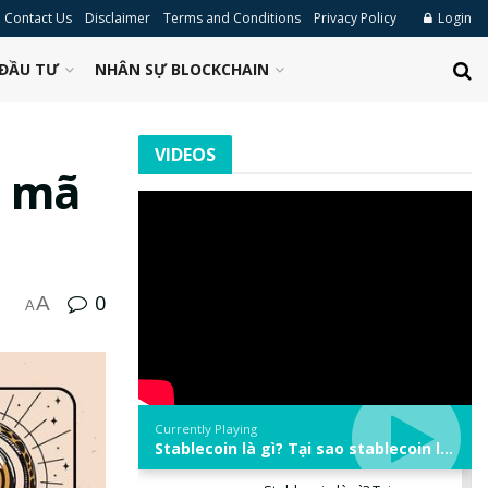
Contact Us
Disclaimer
Terms and Conditions
Privacy Policy
Login
ĐẦU TƯ
NHÂN SỰ BLOCKCHAIN
VIDEOS
n mã
0
A
A
Currently Playing
Stablecoin là gì? Tại sao stablecoin lại quan trọng trong thị trường crypto? | Phổ cập Blockchain