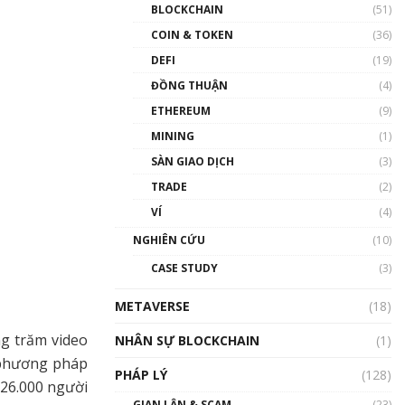
Nhân sự tương lại ngành
BLOCKCHAIN
(51)
Blockchain Việt Nam | Phổ
cập Blockchain
COIN & TOKEN
(36)
00:43:47
DEFI
(19)
ĐỒNG THUẬN
(4)
Blockchain đang được ứng
dụng ở Việt Nam như thể
ETHEREUM
(9)
nào?
MINING
(1)
00:39:31
SÀN GIAO DỊCH
(3)
Chìa khóa mở lối cơ hội
TRADE
(2)
trước các quĩ đầu tư | Phổ
cập Blockchain
VÍ
(4)
00:35:11
NGHIÊN CỨU
(10)
Talkshow 20: Biến động
CASE STUDY
(3)
giá của tài sản truyền
thống & Crypto qua các
METAVERSE
cuộc chiến | Phổ cập
(18)
Blockchain
ng trăm video
NHÂN SỰ BLOCKCHAIN
(1)
01:34:46
 phương pháp
PHÁP LÝ
(128)
Talkshow 19: GameFi Việt
 26.000 người
Nam – Báo động đỏ
GIAN LẬN & SCAM
(23)