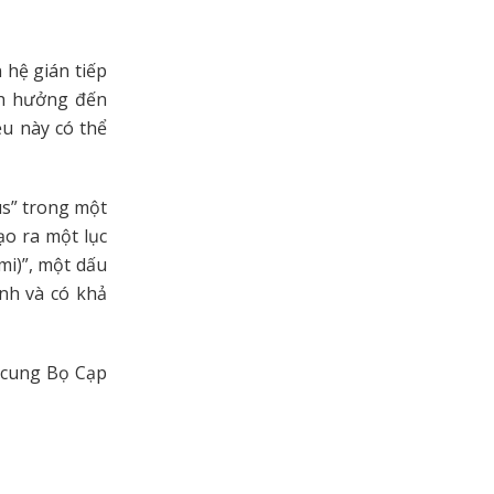
 hệ gián tiếp
ảnh hưởng đến
ều này có thể
us” trong một
ạo ra một lục
mi)”, một dấu
ạnh và có khả
n cung Bọ Cạp