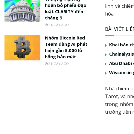
hoãn bỏ phiếu Đạo
linh và chiê
luật CLARITY đến
hóa.
tháng 9
2 NGÀY AGO
BÀI VIẾT LI
Nhóm Bitcoin Red
Team dùng AI phát
Khai báo t
hiện gần 5.000 lỗ
Chainalysis
hổng bảo mật
Abu Dhabi 
2 NGÀY AGO
Wisconsin 
Nhà chiêm ti
Tarot, và nh
trong nhóm 
trường tiền 