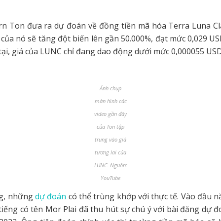
rn Ton đưa ra dự đoán về đồng tiền mã hóa Terra Luna Cl
 của nó sẽ tăng đột biến lên gần 50.000%, đạt mức 0,029 US
 tại, giá của LUNC chỉ đang dao động dưới mức 0,000055 USD
Ảnh chụp
màn hình các
video gần đây
của Ton tập
trung vào giá
tương lai của
LUNC. Nguồn:
YouTube
ng, những
dự đoán
có thể trùng khớp với thực tế. Vào đầu 
 tiếng có tên Mor Plai đã thu hút sự chú ý với bài đăng dự 