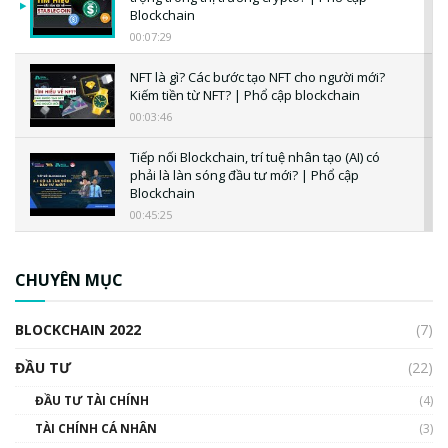
Blockchain
00:07:29
NFT là gì? Các bước tạo NFT cho người mới?
Kiếm tiền từ NFT? | Phổ cập blockchain
00:03:46
Tiếp nối Blockchain, trí tuệ nhân tạo (AI) có
phải là làn sóng đầu tư mới? | Phổ cập
Blockchain
00:45:25
CBDC là gì? Tổng quan về CBDC? Tại sao
ngân hàng trung ương lại quan trọng? | Phổ
CHUYÊN MỤC
cập Blockchain
00:04:38
BLOCKCHAIN 2022
(7)
Triển vọng nào cho Bitcoin. Thị trường liệu có
uptrend trong năm 2023? | Phổ cập
ĐẦU TƯ
(22)
Blockchain
ĐẦU TƯ TÀI CHÍNH
(4)
00:02:14
TÀI CHÍNH CÁ NHÂN
(3)
Nhìn lại năm 2022: Những sự kiện ảnh hưởng