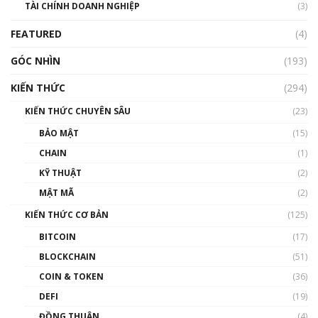
TÀI CHÍNH DOANH NGHIỆP
đến hệ sinh thái tiền mã hoá | Phổ cập
(3)
Blockchain
FEATURED
(4)
00:15:29
GÓC NHÌN
Nhìn lại năm 2022: Những nhân vật ảnh
(193)
hưởng nhất hệ sinh thái tiền mã hoá | Phổ
cập Blockchain
KIẾN THỨC
(294)
00:16:07
KIẾN THỨC CHUYÊN SÂU
(23)
Talkshow 27: Ranh giới giữa tầm ảnh hưởng
BẢO MẬT
(15)
và sự thao túng giá | Phổ cập Blockchain
CHAIN
(1)
01:35:05
KỸ THUẬT
(2)
Nhân sự tương lại ngành Blockchain Việt
MẬT MÃ
(2)
Nam | Phổ cập Blockchain
KIẾN THỨC CƠ BẢN
(125)
00:43:47
BITCOIN
(17)
Blockchain đang được ứng dụng ở Việt Nam
BLOCKCHAIN
(51)
như thể nào?
COIN & TOKEN
(36)
00:39:31
DEFI
(19)
Chìa khóa mở lối cơ hội trước các quĩ đầu tư |
ĐỒNG THUẬN
(4)