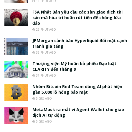
11 PHÚT AGO
FSA Nhật Bản yêu cầu các sàn giao dịch tài
sản mã hóa trì hoãn rút tiền để chống lừa
đảo
26 PHÚT AGO
JPMorgan cảnh báo Hyperliquid đối mặt cạnh
tranh gia tăng
33 PHÚT AGO
Thượng viện Mỹ hoãn bỏ phiếu Đạo luật
CLARITY đến tháng 9
37 PHÚT AGO
Nhóm Bitcoin Red Team dùng AI phát hiện
gần 5.000 lỗ hổng bảo mật
5 GIỜ AGO
MetaMask ra mắt ví Agent Wallet cho giao
dịch AI tự động
5 GIỜ AGO