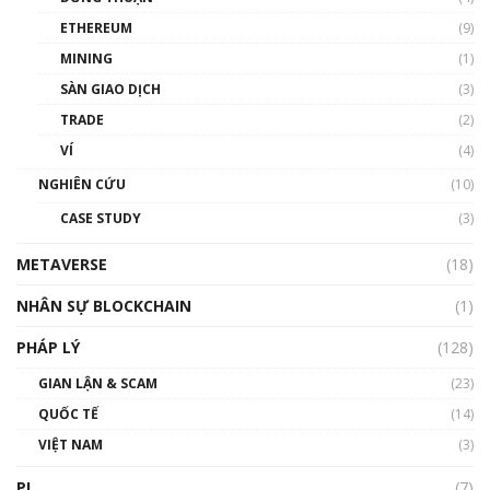
Phổ cập Blockchain
ETHEREUM
(9)
00:35:11
MINING
(1)
Talkshow 20: Biến động giá của tài sản truyền
SÀN GIAO DỊCH
(3)
thống & Crypto qua các cuộc chiến | Phổ cập
Blockchain
TRADE
(2)
01:34:46
VÍ
(4)
Talkshow 19: GameFi Việt Nam – Báo động
NGHIÊN CỨU
(10)
đỏ
CASE STUDY
(3)
01:24:45
METAVERSE
(18)
Talkshow18: Làn sóng tài năng Việt trở về từ
Silicon Valley - Sức bật mới cho Việt Nam
NHÂN SỰ BLOCKCHAIN
(1)
01:32:59
PHÁP LÝ
(128)
Talkshow17: Mùa đông Crypto – Chiếc khăn
GIAN LẬN & SCAM
gió ấm
(23)
01:40:40
QUỐC TẾ
(14)
VIỆT NAM
(3)
Talkshow 16: Làn sóng số tại Việt Nam và thế
giới
PI
(7)