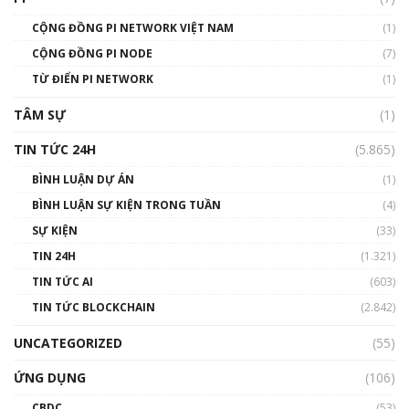
01:49:30
CỘNG ĐỒNG PI NETWORK VIỆT NAM
(1)
Talkshow 14: MemeCoin – Trò đùa tỷ đô
CỘNG ĐỒNG PI NODE
(7)
#phocapblockchain #PCB #meme
TỪ ĐIỂN PI NETWORK
(1)
01:29:26
TÂM SỰ
(1)
TIN TỨC 24H
(5.865)
BÌNH LUẬN DỰ ÁN
(1)
BÌNH LUẬN SỰ KIỆN TRONG TUẦN
(4)
SỰ KIỆN
(33)
TIN 24H
(1.321)
TIN TỨC AI
(603)
TIN TỨC BLOCKCHAIN
(2.842)
UNCATEGORIZED
(55)
ỨNG DỤNG
(106)
CBDC
(53)