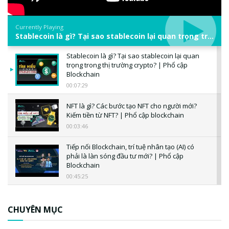
Currently Playing
Stablecoin là gì? Tại sao stablecoin lại quan trọng trong thị trường crypto? | Phổ cập Blockchain
Stablecoin là gì? Tại sao stablecoin lại quan
trọng trong thị trường crypto? | Phổ cập
Blockchain
00:07:29
NFT là gì? Các bước tạo NFT cho người mới?
Kiếm tiền từ NFT? | Phổ cập blockchain
00:03:46
Tiếp nối Blockchain, trí tuệ nhân tạo (AI) có
phải là làn sóng đầu tư mới? | Phổ cập
Blockchain
00:45:25
CBDC là gì? Tổng quan về CBDC? Tại sao
ngân hàng trung ương lại quan trọng? | Phổ
CHUYÊN MỤC
cập Blockchain
00:04:38