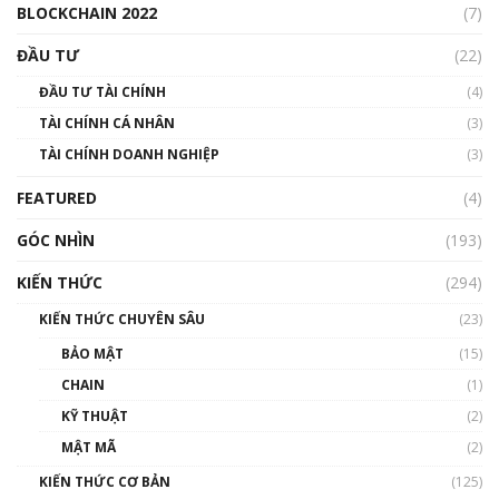
BLOCKCHAIN 2022
(7)
Triển vọng nào cho Bitcoin. Thị trường liệu có
uptrend trong năm 2023? | Phổ cập
ĐẦU TƯ
(22)
Blockchain
ĐẦU TƯ TÀI CHÍNH
(4)
00:02:14
TÀI CHÍNH CÁ NHÂN
(3)
Nhìn lại năm 2022: Những sự kiện ảnh hưởng
TÀI CHÍNH DOANH NGHIỆP
đến hệ sinh thái tiền mã hoá | Phổ cập
(3)
Blockchain
FEATURED
(4)
00:15:29
GÓC NHÌN
Nhìn lại năm 2022: Những nhân vật ảnh
(193)
hưởng nhất hệ sinh thái tiền mã hoá | Phổ
cập Blockchain
KIẾN THỨC
(294)
00:16:07
KIẾN THỨC CHUYÊN SÂU
(23)
Talkshow 27: Ranh giới giữa tầm ảnh hưởng
BẢO MẬT
(15)
và sự thao túng giá | Phổ cập Blockchain
CHAIN
(1)
01:35:05
KỸ THUẬT
(2)
Nhân sự tương lại ngành Blockchain Việt
MẬT MÃ
(2)
Nam | Phổ cập Blockchain
KIẾN THỨC CƠ BẢN
(125)
00:43:47