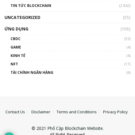
TIN TỨC BLOCKCHAIN
(2.842)
UNCATEGORIZED
(55)
ỨNG DỤNG
(106)
CBDC
(53)
GAME
(4)
KINH TẾ
(4)
NFT
(17)
TÀI CHÍNH NGÂN HÀNG
(6)
Contact Us
Disclaimer
Terms and Conditions
Privacy Policy
© 2021
Phổ Cập Blockchain Website
.
All Right Reserved.