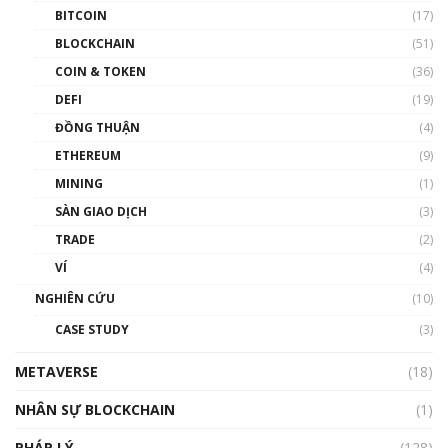
BITCOIN
(17)
Blockchain đang được ứng dụng ở Việt Nam
BLOCKCHAIN
(51)
như thể nào?
COIN & TOKEN
(36)
00:39:31
DEFI
(19)
Chìa khóa mở lối cơ hội trước các quĩ đầu tư |
ĐỒNG THUẬN
(4)
Phổ cập Blockchain
ETHEREUM
(9)
00:35:11
MINING
(1)
Talkshow 20: Biến động giá của tài sản truyền
SÀN GIAO DỊCH
(3)
thống & Crypto qua các cuộc chiến | Phổ cập
Blockchain
TRADE
(2)
01:34:46
VÍ
(4)
Talkshow 19: GameFi Việt Nam – Báo động
NGHIÊN CỨU
(10)
đỏ
CASE STUDY
(3)
01:24:45
METAVERSE
(18)
Talkshow18: Làn sóng tài năng Việt trở về từ
Silicon Valley - Sức bật mới cho Việt Nam
NHÂN SỰ BLOCKCHAIN
(1)
01:32:59
PHÁP LÝ
(128)