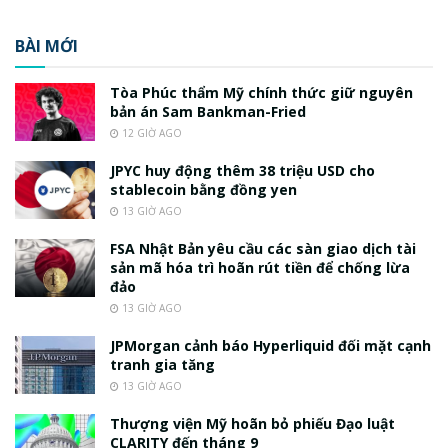
BÀI MỚI
Tòa Phúc thẩm Mỹ chính thức giữ nguyên
bản án Sam Bankman-Fried
12 GIỜ AGO
JPYC huy động thêm 38 triệu USD cho
stablecoin bằng đồng yen
13 GIỜ AGO
FSA Nhật Bản yêu cầu các sàn giao dịch tài
sản mã hóa trì hoãn rút tiền để chống lừa
đảo
13 GIỜ AGO
JPMorgan cảnh báo Hyperliquid đối mặt cạnh
tranh gia tăng
13 GIỜ AGO
Thượng viện Mỹ hoãn bỏ phiếu Đạo luật
CLARITY đến tháng 9