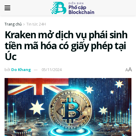
Trang chủ
Tin tức 24H
Kraken mở dịch vụ phái sinh
tiền mã hóa có giấy phép tại
Úc
A
bởi
Do Khang
05/11/2024
A