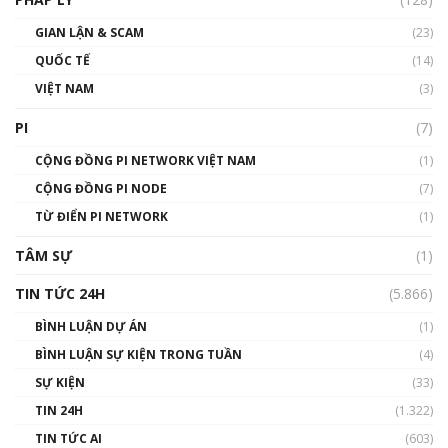
Talkshow17: Mùa đông Crypto – Chiếc khăn
GIAN LẬN & SCAM
gió ấm
(23)
01:40:40
QUỐC TẾ
(14)
VIỆT NAM
(3)
Talkshow 16: Làn sóng số tại Việt Nam và thế
giới
PI
(7)
01:49:30
CỘNG ĐỒNG PI NETWORK VIỆT NAM
(1)
Talkshow 14: MemeCoin – Trò đùa tỷ đô
CỘNG ĐỒNG PI NODE
(7)
#phocapblockchain #PCB #meme
TỪ ĐIỂN PI NETWORK
(1)
01:29:26
TÂM SỰ
(1)
TIN TỨC 24H
(5.866)
BÌNH LUẬN DỰ ÁN
(1)
BÌNH LUẬN SỰ KIỆN TRONG TUẦN
(4)
SỰ KIỆN
(33)
TIN 24H
(1.322)
TIN TỨC AI
(603)