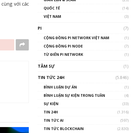
 cùng với các
01:24:45
QUỐC TẾ
(14)
Talkshow18: Làn sóng tài
VIỆT NAM
(3)
năng Việt trở về từ Silicon
Valley - Sức bật mới cho
PI
(7)
Việt Nam
01:32:59
CỘNG ĐỒNG PI NETWORK VIỆT NAM
(1)
CỘNG ĐỒNG PI NODE
(7)
Talkshow17: Mùa đông
TỪ ĐIỂN PI NETWORK
Crypto – Chiếc khăn gió ấm
(1)
01:40:40
TÂM SỰ
(1)
Talkshow 16: Làn sóng số
TIN TỨC 24H
(5.846)
tại Việt Nam và thế giới
01:49:30
BÌNH LUẬN DỰ ÁN
(1)
BÌNH LUẬN SỰ KIỆN TRONG TUẦN
(4)
Talkshow 14: MemeCoin –
Trò đùa tỷ đô
SỰ KIỆN
(33)
#phocapblockchain #PCB
TIN 24H
(1.316)
#meme
TIN TỨC AI
(597)
01:29:26
TIN TỨC BLOCKCHAIN
(2.830)