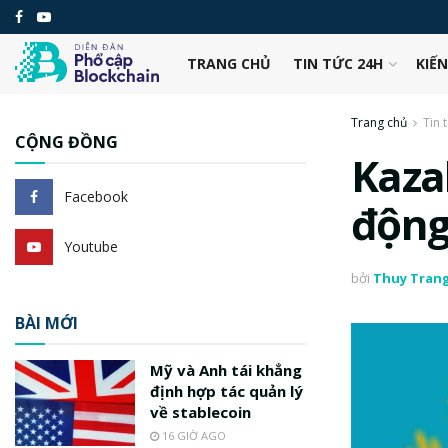
TRANG CHỦ
TIN TỨC 24H
KIẾ
Trang chủ
Tin 
CỘNG ĐỒNG
Kaza
Facebook
động
Youtube
bởi
Thuy Tran
BÀI MỚI
Mỹ và Anh tái khẳng
định hợp tác quản lý
về stablecoin
16 GIỜ AGO