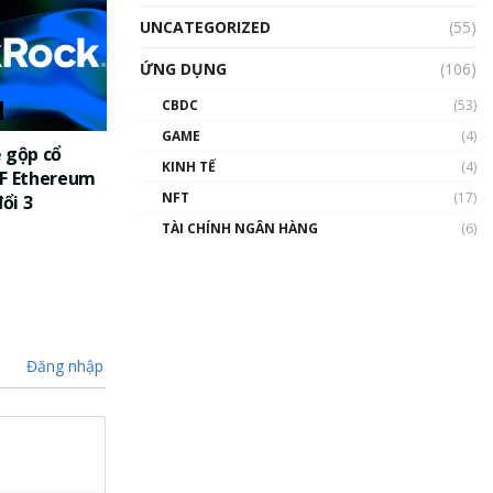
UNCATEGORIZED
(55)
ỨNG DỤNG
(106)
CBDC
(53)
GAME
(4)
 gộp cổ
KINH TẾ
(4)
TF Ethereum
NFT
(17)
đổi 3
TÀI CHÍNH NGÂN HÀNG
(6)
Đăng nhập