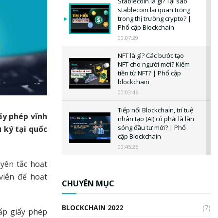
Stablecoin là gì? Tại sao
stablecoin lại quan trọng
trong thị trường crypto? |
Phổ cập Blockchain
00:07:29
NFT là gì? Các bước tạo
NFT cho người mới? Kiếm
tiền từ NFT? | Phổ cập
blockchain
00:03:46
Tiếp nối Blockchain, trí tuệ
ấy phép vĩnh
nhân tạo (AI) có phải là làn
sóng đầu tư mới? | Phổ
u ký tại quốc
cập Blockchain
00:45:25
yên tắc hoạt
CBDC là gì? Tổng quan về
CBDC? Tại sao ngân hàng
viễn để hoạt
trung ương lại quan trọng?
CHUYÊN MỤC
| Phổ cập Blockchain
00:04:38
BLOCKCHAIN 2022
(7)
ấp giấy phép