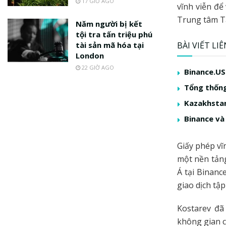
17 GIỜ AGO
vĩnh viễn để
Trung tâm Tà
Năm người bị kết
tội tra tấn triệu phú
BÀI VIẾT LI
tài sản mã hóa tại
London
22 GIỜ AGO
Binance.US
Tổng thống
Kazakhstan
Binance và
Giấy phép vĩ
một nền tảng
Á tại Binanc
giao dịch tập
Kostarev đã
không gian c