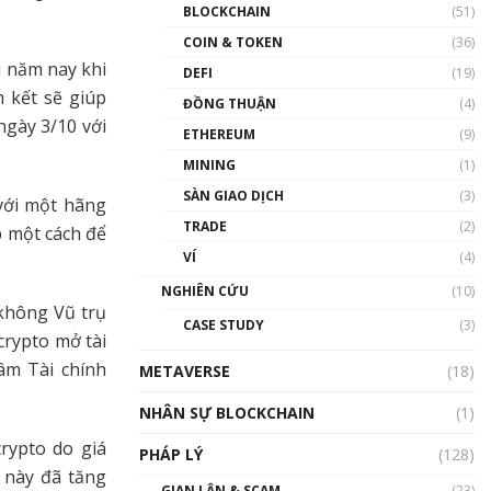
Nhân sự tương lại ngành
BLOCKCHAIN
(51)
Blockchain Việt Nam | Phổ
cập Blockchain
COIN & TOKEN
(36)
 năm nay khi
00:43:47
DEFI
(19)
 kết sẽ giúp
ĐỒNG THUẬN
(4)
Blockchain đang được ứng
ngày 3/10 với
dụng ở Việt Nam như thể
ETHEREUM
(9)
nào?
MINING
(1)
00:39:31
SÀN GIAO DỊCH
(3)
với một hãng
Chìa khóa mở lối cơ hội
TRADE
(2)
trước các quĩ đầu tư | Phổ
p một cách để
cập Blockchain
VÍ
(4)
00:35:11
NGHIÊN CỨU
(10)
 không Vũ trụ
Talkshow 20: Biến động
CASE STUDY
(3)
giá của tài sản truyền
crypto mở tài
thống & Crypto qua các
âm Tài chính
METAVERSE
cuộc chiến | Phổ cập
(18)
Blockchain
NHÂN SỰ BLOCKCHAIN
(1)
01:34:46
crypto do giá
PHÁP LÝ
(128)
Talkshow 19: GameFi Việt
 này đã tăng
Nam – Báo động đỏ
GIAN LẬN & SCAM
(23)