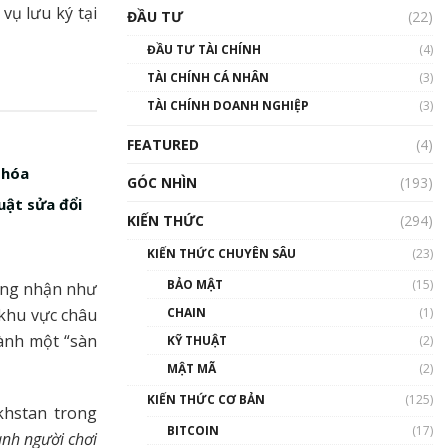
Triển vọng nào cho
vụ lưu ký tại
ĐẦU TƯ
(22)
Bitcoin. Thị trường liệu có
uptrend trong năm 2023? |
ĐẦU TƯ TÀI CHÍNH
(4)
Phổ cập Blockchain
TÀI CHÍNH CÁ NHÂN
(3)
00:02:14
TÀI CHÍNH DOANH NGHIỆP
(3)
Nhìn lại năm 2022: Những
sự kiện ảnh hưởng đến hệ
FEATURED
(4)
sinh thái tiền mã hoá |
Phổ cập Blockchain
 hóa
GÓC NHÌN
(193)
00:15:29
uật sửa đổi
KIẾN THỨC
(294)
Nhìn lại năm 2022: Những
nhân vật ảnh hưởng nhất
KIẾN THỨC CHUYÊN SÂU
(23)
hệ sinh thái tiền mã hoá |
Phổ cập Blockchain
BẢO MẬT
(15)
ông nhận như
00:16:07
 khu vực châu
CHAIN
(1)
Talkshow 27: Ranh giới
hành một “sàn
KỸ THUẬT
(2)
giữa tầm ảnh hưởng và sự
MẬT MÃ
(2)
thao túng giá | Phổ cập
Blockchain
KIẾN THỨC CƠ BẢN
(125)
khstan trong
01:35:05
BITCOIN
(17)
ành người chơi