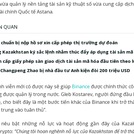
 vừa quản lý nền tảng tài sản kỹ thuật số vừa cung cấp dịch 
i chính Quốc tế Astana.
ÊN QUAN
 chuẩn bị nộp hồ sơ xin cấp phép thị trường dự đoán
 Kazakhstan ký sắc lệnh nhằm thúc đẩy áp dụng tài sản mã
 cấp giấy phép sàn giao dịch tài sản mã hóa đầu tiên theo l
 Changpeng Zhao bị nhà đầu tư Anh kiện đòi 200 triệu USD
nh viễn mới có được này sẽ giúp
Binance
được chính thức c
 được quản lý trong nước. Gleb Kostarev, người đứng đầu
e, cho biết đây là một bước tiến khác của Binance khi trở t
 trung vào tuân thủ”.
 nêu bật những nỗ lực và hoạt động gần đây của Kaza
rypto:
“Chúng tôi hoan nghênh nỗ lực của Kazakhstan để trở th