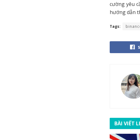
cường yêu cầ
hướng dẫn th
Tags:
binanc
BÀI VIẾT 