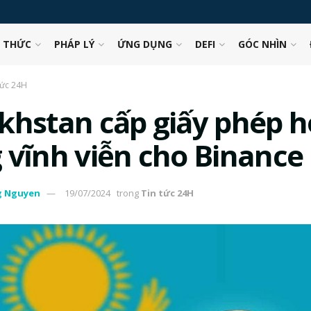
N THỨC
PHÁP LÝ
ỨNG DỤNG
DEFI
GÓC NHÌN
tức 24H
khstan cấp giấy phép h
 vĩnh viễn cho Binance
g Nguyen
19/07/2024
trong
Tin tức 24H