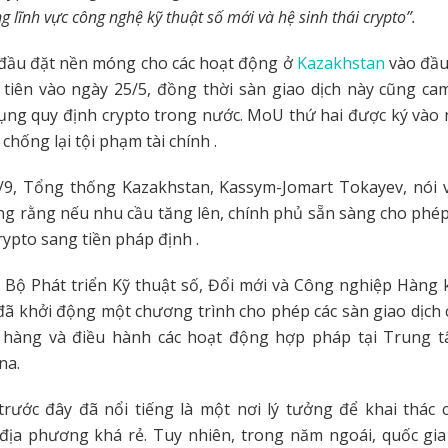
g lĩnh vực công nghệ kỹ thuật số mới và hệ sinh thái crypto”.
 đầu đặt nền móng cho các hoạt động ở
Kazakhstan
vào đầu
tiên vào ngày 25/5, đồng thời sàn giao dịch này cũng cam
dụng quy định crypto trong nước. MoU thứ hai được ký vào 
chống lại tội phạm tài chính .
/9, Tổng thống Kazakhstan, Kassym-Jomart Tokayev, nói 
ng rằng nếu nhu cầu tăng lên, chính phủ sẵn sàng cho phé
rypto sang tiền pháp định .
 Bộ Phát triển Kỹ thuật số, Đổi mới và Công nghiệp Hàng
ã khởi động một chương trình cho phép các sàn giao dịch 
hàng và điều hành các hoạt động hợp pháp tại Trung t
na.
rước đây đã nổi tiếng là một nơi lý tưởng để khai thác 
địa phương khá rẻ. Tuy nhiên, trong năm ngoái, quốc gia