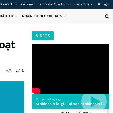
Contact Us
Disclaimer
Terms and Conditions
Privacy Policy
Login
ĐẦU TƯ
NHÂN SỰ BLOCKCHAIN
VIDEOS
oạt
0
A
A
Currently Playing
Stablecoin là gì? Tại sao stablecoin lại quan trọng trong thị trường crypto? | Phổ cập Blockchain