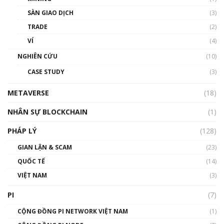
Talkshow 20: Biến động giá của tài sản truyền
SÀN GIAO DỊCH
(3)
thống & Crypto qua các cuộc chiến | Phổ cập
Blockchain
TRADE
(2)
01:34:46
VÍ
(4)
Talkshow 19: GameFi Việt Nam – Báo động
NGHIÊN CỨU
(10)
đỏ
CASE STUDY
(3)
01:24:45
METAVERSE
(18)
Talkshow18: Làn sóng tài năng Việt trở về từ
Silicon Valley - Sức bật mới cho Việt Nam
NHÂN SỰ BLOCKCHAIN
(1)
01:32:59
PHÁP LÝ
(128)
Talkshow17: Mùa đông Crypto – Chiếc khăn
GIAN LẬN & SCAM
gió ấm
(23)
01:40:40
QUỐC TẾ
(14)
VIỆT NAM
(3)
Talkshow 16: Làn sóng số tại Việt Nam và thế
giới
PI
(7)
01:49:30
CỘNG ĐỒNG PI NETWORK VIỆT NAM
(1)
Talkshow 14: MemeCoin – Trò đùa tỷ đô