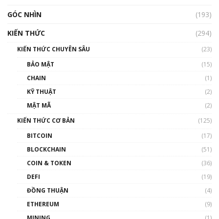
GÓC NHÌN
Nhìn lại năm 2022: Những nhân vật ảnh
(193)
hưởng nhất hệ sinh thái tiền mã hoá | Phổ
cập Blockchain
KIẾN THỨC
(294)
00:16:07
KIẾN THỨC CHUYÊN SÂU
(23)
Talkshow 27: Ranh giới giữa tầm ảnh hưởng
BẢO MẬT
(15)
và sự thao túng giá | Phổ cập Blockchain
CHAIN
(1)
01:35:05
KỸ THUẬT
(2)
Nhân sự tương lại ngành Blockchain Việt
MẬT MÃ
(2)
Nam | Phổ cập Blockchain
KIẾN THỨC CƠ BẢN
(125)
00:43:47
BITCOIN
(17)
Blockchain đang được ứng dụng ở Việt Nam
BLOCKCHAIN
(51)
như thể nào?
COIN & TOKEN
(36)
00:39:31
DEFI
(19)
Chìa khóa mở lối cơ hội trước các quĩ đầu tư |
ĐỒNG THUẬN
(4)
Phổ cập Blockchain
ETHEREUM
(9)
00:35:11
MINING
(1)