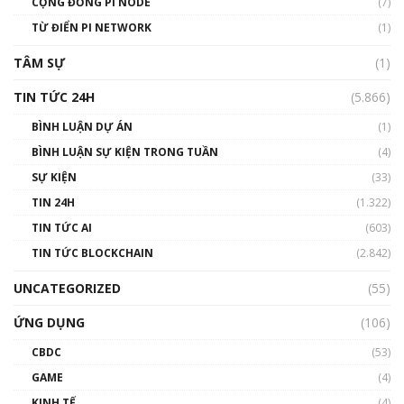
CỘNG ĐỒNG PI NODE
(7)
#phocapblockchain #PCB #meme
TỪ ĐIỂN PI NETWORK
(1)
01:29:26
TÂM SỰ
(1)
TIN TỨC 24H
(5.866)
BÌNH LUẬN DỰ ÁN
(1)
BÌNH LUẬN SỰ KIỆN TRONG TUẦN
(4)
SỰ KIỆN
(33)
TIN 24H
(1.322)
TIN TỨC AI
(603)
TIN TỨC BLOCKCHAIN
(2.842)
UNCATEGORIZED
(55)
ỨNG DỤNG
(106)
CBDC
(53)
GAME
(4)
KINH TẾ
(4)