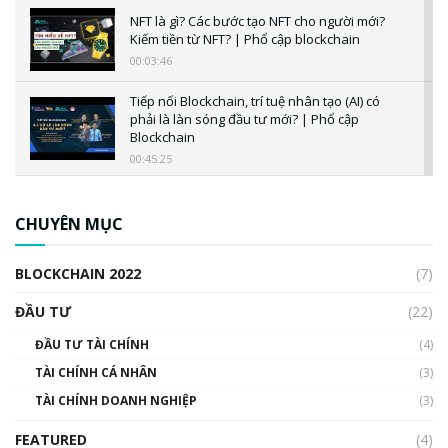
NFT là gì? Các bước tạo NFT cho người mới?
Kiếm tiền từ NFT? | Phổ cập blockchain
00:03:46
Tiếp nối Blockchain, trí tuệ nhân tạo (AI) có
phải là làn sóng đầu tư mới? | Phổ cập
Blockchain
00:45:25
CBDC là gì? Tổng quan về CBDC? Tại sao
ngân hàng trung ương lại quan trọng? | Phổ
CHUYÊN MỤC
cập Blockchain
00:04:38
BLOCKCHAIN 2022
(7)
Triển vọng nào cho Bitcoin. Thị trường liệu có
uptrend trong năm 2023? | Phổ cập
ĐẦU TƯ
(22)
Blockchain
ĐẦU TƯ TÀI CHÍNH
(4)
00:02:14
TÀI CHÍNH CÁ NHÂN
(3)
Nhìn lại năm 2022: Những sự kiện ảnh hưởng
TÀI CHÍNH DOANH NGHIỆP
đến hệ sinh thái tiền mã hoá | Phổ cập
(3)
Blockchain
FEATURED
(4)
00:15:29