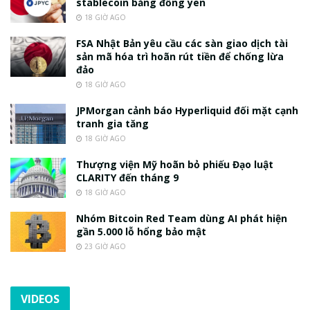
stablecoin bằng đồng yen
18 GIỜ AGO
FSA Nhật Bản yêu cầu các sàn giao dịch tài
sản mã hóa trì hoãn rút tiền để chống lừa
đảo
18 GIỜ AGO
JPMorgan cảnh báo Hyperliquid đối mặt cạnh
tranh gia tăng
18 GIỜ AGO
Thượng viện Mỹ hoãn bỏ phiếu Đạo luật
CLARITY đến tháng 9
18 GIỜ AGO
Nhóm Bitcoin Red Team dùng AI phát hiện
gần 5.000 lỗ hổng bảo mật
23 GIỜ AGO
VIDEOS