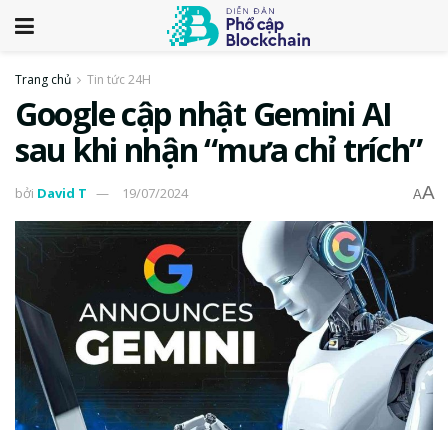
Trang chủ
Tin tức 24H
Google cập nhật Gemini AI
sau khi nhận “mưa chỉ trích”
A
bởi
David T
19/07/2024
A