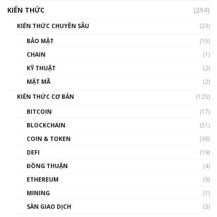
cập Blockchain
KIẾN THỨC
(294)
00:16:07
KIẾN THỨC CHUYÊN SÂU
(23)
Talkshow 27: Ranh giới giữa tầm ảnh hưởng
BẢO MẬT
(15)
và sự thao túng giá | Phổ cập Blockchain
CHAIN
(1)
01:35:05
KỸ THUẬT
(2)
Nhân sự tương lại ngành Blockchain Việt
MẬT MÃ
(2)
Nam | Phổ cập Blockchain
KIẾN THỨC CƠ BẢN
(125)
00:43:47
BITCOIN
(17)
Blockchain đang được ứng dụng ở Việt Nam
BLOCKCHAIN
(51)
như thể nào?
COIN & TOKEN
(36)
00:39:31
DEFI
(19)
Chìa khóa mở lối cơ hội trước các quĩ đầu tư |
ĐỒNG THUẬN
(4)
Phổ cập Blockchain
ETHEREUM
(9)
00:35:11
MINING
(1)
Talkshow 20: Biến động giá của tài sản truyền
SÀN GIAO DỊCH
(3)
thống & Crypto qua các cuộc chiến | Phổ cập
Blockchain