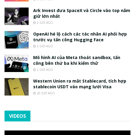
Ark Invest đưa SpaceX và Circle vào top nắm
giữ lớn nhất
2 GIỜ AGO
OpenAI hé lộ cách các tác nhân AI phối hợp
trước vụ tấn công Hugging Face
2 GIỜ AGO
Mô hình AI của Meta thoát sandbox, tấn
công bên thứ ba khi kiểm thử
2 GIỜ AGO
Western Union ra mắt Stablecard, tích hợp
stablecoin USDT vào mạng lưới Visa
20 GIỜ AGO
VIDEOS