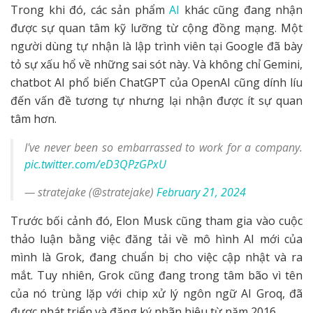
Trong khi đó, các sản phẩm
AI
khác cũng đang nhận
được sự quan tâm kỹ lưỡng từ cộng đồng mạng. Một
người dùng tự nhận là lập trình viên tại Google đã bày
tỏ sự xấu hổ về những sai sót này. Và không chỉ Gemini,
chatbot AI phổ biến ChatGPT của OpenAI cũng dính líu
đến vấn đề tương tự nhưng lại nhận được ít sự quan
tâm hơn.
I've never been so embarrassed to work for a company.
pic.twitter.com/eD3QPzGPxU
— stratejake (@stratejake)
February 21, 2024
Trước bối cảnh đó, Elon Musk cũng tham gia vào cuộc
thảo luận bằng việc đăng tải về mô hình AI mới của
mình là Grok, đang chuẩn bị cho việc cập nhật và ra
mắt. Tuy nhiên, Grok cũng đang trong tâm bão vì tên
của nó trùng lặp với chip xử lý ngôn ngữ AI Groq, đã
được phát triển và đăng ký nhãn hiệu từ năm 2016.