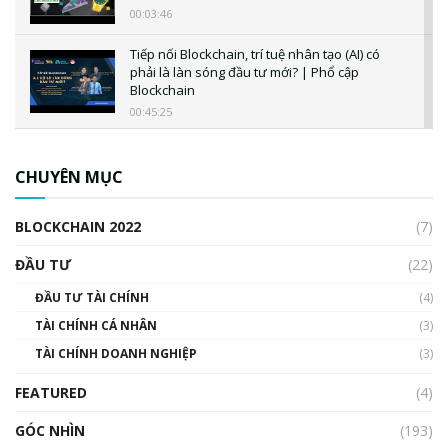
00:03:46
Tiếp nối Blockchain, trí tuệ nhân tạo (AI) có
phải là làn sóng đầu tư mới? | Phổ cập
Blockchain
00:45:25
CBDC là gì? Tổng quan về CBDC? Tại sao
ngân hàng trung ương lại quan trọng? | Phổ
CHUYÊN MỤC
cập Blockchain
00:04:38
BLOCKCHAIN 2022
(7)
Triển vọng nào cho Bitcoin. Thị trường liệu có
uptrend trong năm 2023? | Phổ cập
ĐẦU TƯ
(22)
Blockchain
ĐẦU TƯ TÀI CHÍNH
(4)
00:02:14
TÀI CHÍNH CÁ NHÂN
(3)
Nhìn lại năm 2022: Những sự kiện ảnh hưởng
TÀI CHÍNH DOANH NGHIỆP
đến hệ sinh thái tiền mã hoá | Phổ cập
(3)
Blockchain
FEATURED
(4)
00:15:29
GÓC NHÌN
Nhìn lại năm 2022: Những nhân vật ảnh
(193)
hưởng nhất hệ sinh thái tiền mã hoá | Phổ