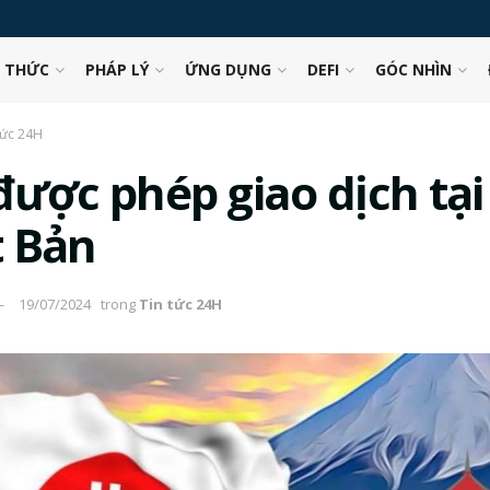
N THỨC
PHÁP LÝ
ỨNG DỤNG
DEFI
GÓC NHÌN
tức 24H
được phép giao dịch tại
 Bản
19/07/2024
trong
Tin tức 24H