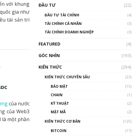
Triển vọng nào cho
ển với khung
ĐẦU TƯ
(22)
Bitcoin. Thị trường liệu có
c quốc gia như
uptrend trong năm 2023? |
ĐẦU TƯ TÀI CHÍNH
(4)
Phổ cập Blockchain
u tài sản trí
TÀI CHÍNH CÁ NHÂN
(3)
00:02:14
TÀI CHÍNH DOANH NGHIỆP
(3)
Nhìn lại năm 2022: Những
sự kiện ảnh hưởng đến hệ
FEATURED
(4)
sinh thái tiền mã hoá |
Phổ cập Blockchain
GÓC NHÌN
(193)
00:15:29
KIẾN THỨC
(294)
ế
Nhìn lại năm 2022: Những
nhân vật ảnh hưởng nhất
KIẾN THỨC CHUYÊN SÂU
(23)
hệ sinh thái tiền mã hoá |
Phổ cập Blockchain
BẢO MẬT
(15)
USDC
00:16:07
CHAIN
(1)
Talkshow 27: Ranh giới
ường
của nước
KỸ THUẬT
(2)
giữa tầm ảnh hưởng và sự
ăng của Web3
MẬT MÃ
(2)
thao túng giá | Phổ cập
3 là một phần
Blockchain
KIẾN THỨC CƠ BẢN
(125)
01:35:05
BITCOIN
(17)