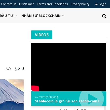
Contact Us
Disclaimer
Terms and Conditions
Privacy Policy
Login
ĐẦU TƯ
NHÂN SỰ BLOCKCHAIN
VIDEOS
0
A
A
Currently Playing
Stablecoin là gì? Tại sao stablecoin lại quan trọng trong thị trường crypto? | Phổ cập Blockchain