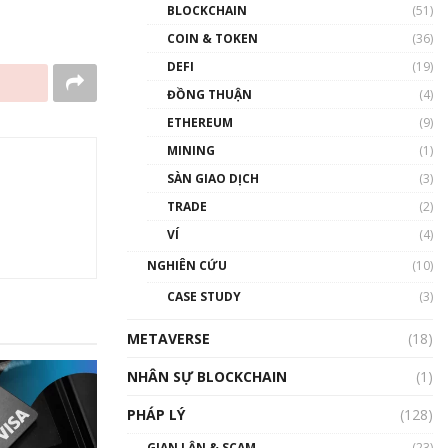
Nhân sự tương lại ngành
BLOCKCHAIN
(51)
Blockchain Việt Nam | Phổ
cập Blockchain
COIN & TOKEN
(36)
00:43:47
DEFI
(19)
ĐỒNG THUẬN
(4)
Blockchain đang được ứng
dụng ở Việt Nam như thể
ETHEREUM
(9)
nào?
MINING
(1)
00:39:31
SÀN GIAO DỊCH
(3)
Chìa khóa mở lối cơ hội
TRADE
(2)
trước các quĩ đầu tư | Phổ
cập Blockchain
VÍ
(4)
00:35:11
NGHIÊN CỨU
(10)
Talkshow 20: Biến động
CASE STUDY
(3)
giá của tài sản truyền
thống & Crypto qua các
METAVERSE
cuộc chiến | Phổ cập
(18)
Blockchain
NHÂN SỰ BLOCKCHAIN
(1)
01:34:46
PHÁP LÝ
(128)
Talkshow 19: GameFi Việt
Nam – Báo động đỏ
GIAN LẬN & SCAM
(23)