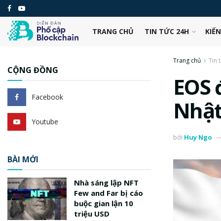
TRANG CHỦ
TIN TỨC 24H
KIẾ
Trang chủ
Tin 
CỘNG ĐỒNG
EOS 
Facebook
Nhật
Youtube
bởi
Huy Ngo
BÀI MỚI
Nhà sáng lập NFT
Few and Far bị cáo
buộc gian lận 10
triệu USD