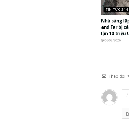
TIN TỨC 24H
Nhà sáng lậ
and Far bị c
lận 10 triệu
06/08/2026
Theo dõi