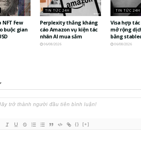
TIN TỨC 24H
TIN TỨC 24H
p NFT Few
Perplexity thắng kháng
Visa hợp tá
áo buộc gian
cáo Amazon vụ kiện tác
mở rộng dịch
 USD
nhân AI mua sắm
bằng stable
06/08/2026
06/08/2026
{}
[+]