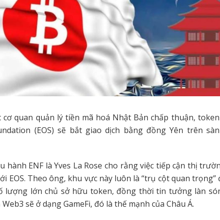
c cơ quan quản lý tiền mã hoá Nhật Bản chấp thuận, token
ndation (EOS) sẽ bắt giao dịch bằng đồng Yên trên sàn
u hành ENF là Yves La Rose cho rằng việc tiếp cận thị trườ
ới EOS. Theo ông, khu vực này luôn là “trụ cột quan trọng” đ
ố lượng lớn chủ sở hữu token, đồng thời tin tưởng làn só
a Web3 sẽ ở dạng GameFi, đó là thế mạnh của Châu Á.