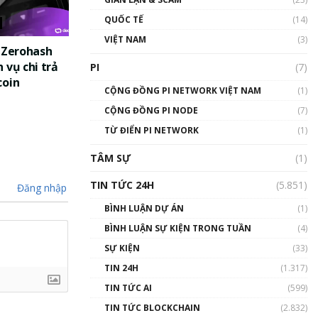
01:24:45
QUỐC TẾ
(14)
Talkshow18: Làn sóng tài
VIỆT NAM
(3)
năng Việt trở về từ Silicon
c Zerohash
Valley - Sức bật mới cho
 vụ chi trả
PI
(7)
Việt Nam
coin
01:32:59
CỘNG ĐỒNG PI NETWORK VIỆT NAM
(1)
CỘNG ĐỒNG PI NODE
(7)
Talkshow17: Mùa đông
TỪ ĐIỂN PI NETWORK
Crypto – Chiếc khăn gió ấm
(1)
01:40:40
TÂM SỰ
(1)
Talkshow 16: Làn sóng số
TIN TỨC 24H
(5.851)
Đăng nhập
tại Việt Nam và thế giới
01:49:30
BÌNH LUẬN DỰ ÁN
(1)
BÌNH LUẬN SỰ KIỆN TRONG TUẦN
(4)
Talkshow 14: MemeCoin –
Trò đùa tỷ đô
SỰ KIỆN
(33)
#phocapblockchain #PCB
TIN 24H
(1.317)
#meme
TIN TỨC AI
(599)
01:29:26
TIN TỨC BLOCKCHAIN
(2.832)