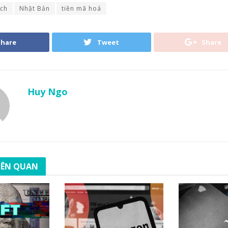
ịch
Nhật Bản
tiền mã hoá
Share
Tweet
Share
Huy Ngo
LIÊN QUAN