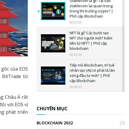
Stablecoin là gì? Tại sao
stablecoin lại quan trọng
trong thị trường crypto? |
Phổ cập Blockchain
00:07:29
NFT là gì? Các bước tạo
NFT cho người mới? Kiếm
tiền từ NFT? | Phổ cập
blockchain
00:03:46
Tiếp nối Blockchain, trí tuệ
 gốc của EOS
nhân tạo (AI) có phải là làn
sóng đầu tư mới? | Phổ
 BitTrade từ
cập Blockchain
00:45:25
ng Châu Á rất
CBDC là gì? Tổng quan về
CBDC? Tại sao ngân hàng
ối với EOS vì
trung ương lại quan trọng?
CHUYÊN MỤC
ng phát triển
| Phổ cập Blockchain
00:04:38
BLOCKCHAIN 2022
(7)