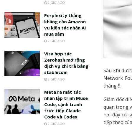
2 GIỜ AGO
Perplexity thắng
kháng cáo Amazon
vụ kiện tác nhân AI
mua sắm
2 GIỜ AGO
Visa hợp tác
Zerohash mở rộng
dịch vụ chi trả bằng
Sau khi đượ
stablecoin
Network Fou
2 GIỜ AGO
tháng 9.
Meta ra mắt tác
nhân lập trình Muse
Giám đốc điề
Code, cạnh tranh
quan trọng v
trực tiếp Claude
nơi đây có s
Code và Codex
tiếp theo củ
2 GIỜ AGO