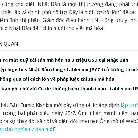
 cũng cho biết, Nhật Bản là một thị trường đang phát tri
thiết lập và chính phủ hỗ trợ. Đây là một “cơ hội lớn” để cá
ếm lĩnh thị phần. Giám đốc điều hành ENF cũng lưu ý, nhiề
ơi ở Nhật Bản đã “ chín muồi cho việc mã hóa”.
ÊN QUAN
I ra mắt quỹ tài sản mã hóa 18,3 triệu USD tại Nhật Bản
ệp logistics Nhật Bản dùng stablecoin JPYC trả lương tài x
hông qua cải cách lớn về pháp luật tài sản mã hóa
n bản ghi nhớ với Circle thử nghiệm thanh toán stablecoin 
hật Bản Fumio Kishida mới đây cũng tái khẳng định
lập tr
 trong bài phát biểu ngày 25/7. Ông nhấn mạnh tiềm n
ạo ra sự thay đổi xã hội và biến đổi Internet. Ông mô tả Web
ức chủ nghĩa tư bản mới
”.