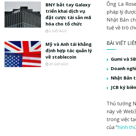
Ông La Rose
BNY bắt tay Galaxy
triển khai dịch vụ
pháp lý được 
đặt cược tài sản mã
Nhật Bản chi
hóa cho tổ chức
tuệ về trò ch
2 GIỜ AGO
BÀI VIẾT LI
Mỹ và Anh tái khẳng
định hợp tác quản lý
về stablecoin
Gumi và SB
20 GIỜ AGO
Doanh nghi
Nhật Bản t
JCB ký biê
Thủ tướng N
này về Web3
trong việc t
của “
hình th