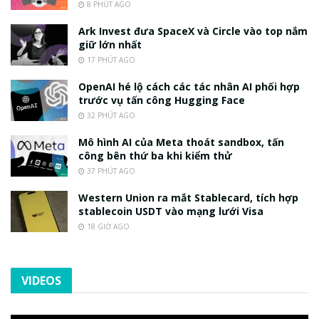
8 PHÚT AGO
Ark Invest đưa SpaceX và Circle vào top nắm
giữ lớn nhất
17 PHÚT AGO
OpenAI hé lộ cách các tác nhân AI phối hợp
trước vụ tấn công Hugging Face
32 PHÚT AGO
Mô hình AI của Meta thoát sandbox, tấn
công bên thứ ba khi kiểm thử
37 PHÚT AGO
Western Union ra mắt Stablecard, tích hợp
stablecoin USDT vào mạng lưới Visa
18 GIỜ AGO
VIDEOS