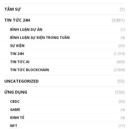
TÂM SỰ
(1)
TIN TỨC 24H
(5.861)
BÌNH LUẬN DỰ ÁN
(1)
BÌNH LUẬN SỰ KIỆN TRONG TUẦN
(4)
SỰ KIỆN
(33)
TIN 24H
(1.319)
TIN TỨC AI
(603)
TIN TỨC BLOCKCHAIN
(2.839)
UNCATEGORIZED
(55)
ỨNG DỤNG
(106)
CBDC
(53)
GAME
(4)
KINH TẾ
(4)
NFT
(17)