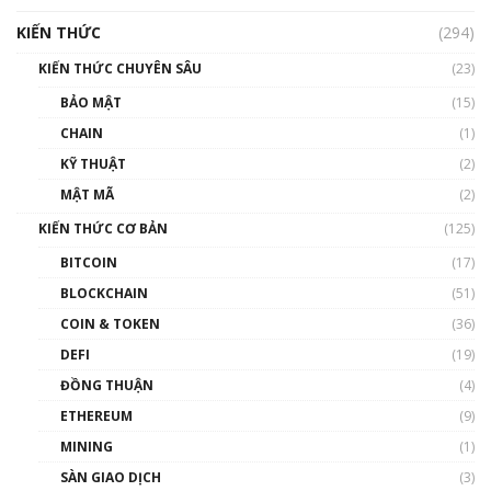
hưởng nhất hệ sinh thái tiền mã hoá | Phổ
cập Blockchain
KIẾN THỨC
(294)
00:16:07
KIẾN THỨC CHUYÊN SÂU
(23)
Talkshow 27: Ranh giới giữa tầm ảnh hưởng
BẢO MẬT
(15)
và sự thao túng giá | Phổ cập Blockchain
CHAIN
(1)
01:35:05
KỸ THUẬT
(2)
Nhân sự tương lại ngành Blockchain Việt
MẬT MÃ
(2)
Nam | Phổ cập Blockchain
KIẾN THỨC CƠ BẢN
(125)
00:43:47
BITCOIN
(17)
Blockchain đang được ứng dụng ở Việt Nam
BLOCKCHAIN
(51)
như thể nào?
COIN & TOKEN
(36)
00:39:31
DEFI
(19)
Chìa khóa mở lối cơ hội trước các quĩ đầu tư |
ĐỒNG THUẬN
(4)
Phổ cập Blockchain
ETHEREUM
(9)
00:35:11
MINING
(1)
Talkshow 20: Biến động giá của tài sản truyền
SÀN GIAO DỊCH
(3)
thống & Crypto qua các cuộc chiến | Phổ cập