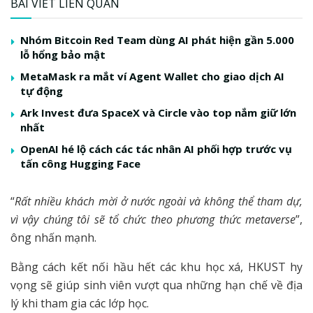
BÀI VIẾT LIÊN QUAN
Nhóm Bitcoin Red Team dùng AI phát hiện gần 5.000
lỗ hổng bảo mật
MetaMask ra mắt ví Agent Wallet cho giao dịch AI
tự động
Ark Invest đưa SpaceX và Circle vào top nắm giữ lớn
nhất
OpenAI hé lộ cách các tác nhân AI phối hợp trước vụ
tấn công Hugging Face
“
Rất nhiều khách mời ở nước ngoài và không thể tham dự,
vì vậy chúng tôi sẽ tổ chức theo phương thức metaverse
”,
ông nhấn mạnh.
Bằng cách kết nối hầu hết các khu học xá, HKUST hy
vọng sẽ giúp sinh viên vượt qua những hạn chế về địa
lý khi tham gia các lớp học.