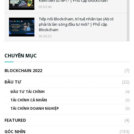
Kiếm tiền từ NFT? | Phổ cập blockchain
00:03:46
Tiếp nối Blockchain, trí tuệ nhân tạo (AI) có
phải là làn sóng đầu tư mới? | Phổ cập
Blockchain
00:45:25
CBDC là gì? Tổng quan về CBDC? Tại sao
ngân hàng trung ương lại quan trọng? | Phổ
CHUYÊN MỤC
cập Blockchain
00:04:38
BLOCKCHAIN 2022
(7)
Triển vọng nào cho Bitcoin. Thị trường liệu có
uptrend trong năm 2023? | Phổ cập
ĐẦU TƯ
(22)
Blockchain
ĐẦU TƯ TÀI CHÍNH
(4)
00:02:14
TÀI CHÍNH CÁ NHÂN
(3)
Nhìn lại năm 2022: Những sự kiện ảnh hưởng
TÀI CHÍNH DOANH NGHIỆP
đến hệ sinh thái tiền mã hoá | Phổ cập
(3)
Blockchain
FEATURED
(4)
00:15:29
GÓC NHÌN
Nhìn lại năm 2022: Những nhân vật ảnh
(193)