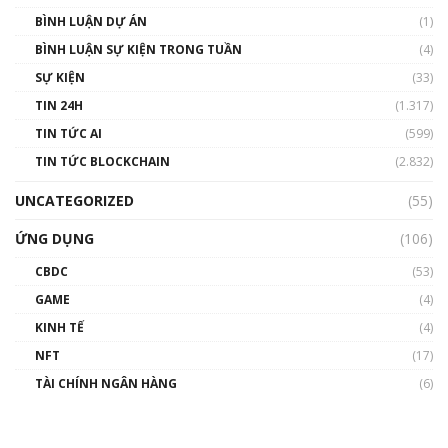
BÌNH LUẬN DỰ ÁN
(1)
BÌNH LUẬN SỰ KIỆN TRONG TUẦN
(4)
SỰ KIỆN
(33)
TIN 24H
(1.317)
TIN TỨC AI
(599)
TIN TỨC BLOCKCHAIN
(2.832)
UNCATEGORIZED
(55)
ỨNG DỤNG
(106)
CBDC
(53)
GAME
(4)
KINH TẾ
(4)
NFT
(17)
TÀI CHÍNH NGÂN HÀNG
(6)