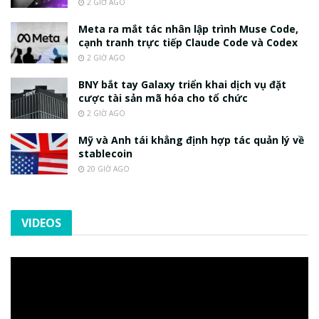
2 GIỜ AGO
Meta ra mắt tác nhân lập trình Muse Code,
cạnh tranh trực tiếp Claude Code và Codex
2 GIỜ AGO
BNY bắt tay Galaxy triển khai dịch vụ đặt
cược tài sản mã hóa cho tổ chức
2 GIỜ AGO
Mỹ và Anh tái khẳng định hợp tác quản lý về
stablecoin
20 GIỜ AGO
VIDEOS