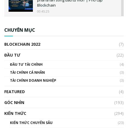
Blockchain
00:45:25
CBDC là gì? Tổng quan về CBDC? Tại sao
ngân hàng trung ương lại quan trọng? | Phổ
CHUYÊN MỤC
cập Blockchain
00:04:38
BLOCKCHAIN 2022
(7)
Triển vọng nào cho Bitcoin. Thị trường liệu có
uptrend trong năm 2023? | Phổ cập
ĐẦU TƯ
(22)
Blockchain
ĐẦU TƯ TÀI CHÍNH
(4)
00:02:14
TÀI CHÍNH CÁ NHÂN
(3)
Nhìn lại năm 2022: Những sự kiện ảnh hưởng
TÀI CHÍNH DOANH NGHIỆP
đến hệ sinh thái tiền mã hoá | Phổ cập
(3)
Blockchain
FEATURED
(4)
00:15:29
GÓC NHÌN
Nhìn lại năm 2022: Những nhân vật ảnh
(193)
hưởng nhất hệ sinh thái tiền mã hoá | Phổ
cập Blockchain
KIẾN THỨC
(294)
00:16:07
KIẾN THỨC CHUYÊN SÂU
(23)