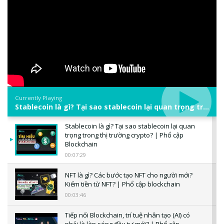
Currently Playing
Stablecoin là gì? Tại sao stablecoin lại quan trọng trong thị trường crypto? | Phổ cập Blockchain
Stablecoin là gì? Tại sao stablecoin lại quan
trọng trong thị trường crypto? | Phổ cập
Blockchain
00:07:29
NFT là gì? Các bước tạo NFT cho người mới?
Kiếm tiền từ NFT? | Phổ cập blockchain
00:03:46
Tiếp nối Blockchain, trí tuệ nhân tạo (AI) có
phải là làn sóng đầu tư mới? | Phổ cập