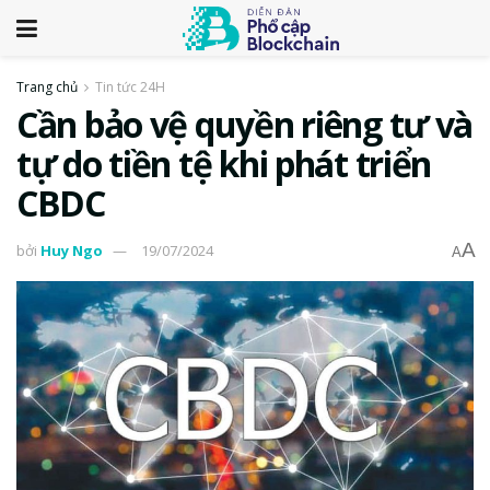
Trang chủ
Tin tức 24H
Cần bảo vệ quyền riêng tư và
tự do tiền tệ khi phát triển
CBDC
A
bởi
Huy Ngo
19/07/2024
A