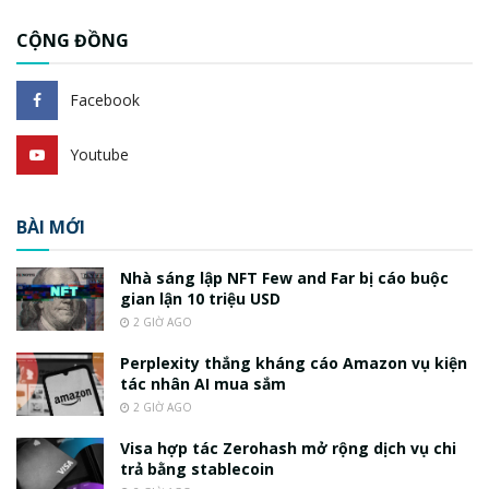
CỘNG ĐỒNG
Facebook
Youtube
BÀI MỚI
Nhà sáng lập NFT Few and Far bị cáo buộc
gian lận 10 triệu USD
2 GIỜ AGO
Perplexity thắng kháng cáo Amazon vụ kiện
tác nhân AI mua sắm
2 GIỜ AGO
Visa hợp tác Zerohash mở rộng dịch vụ chi
trả bằng stablecoin