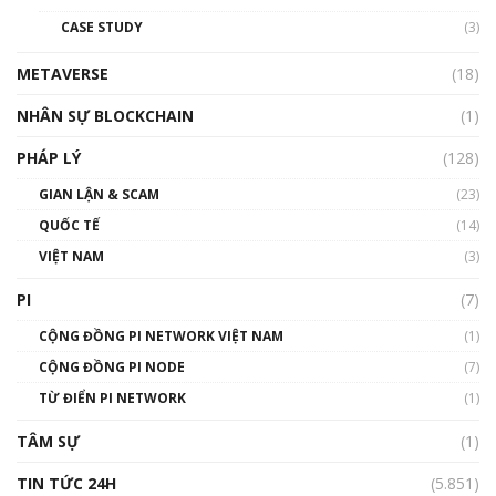
đỏ
CASE STUDY
(3)
01:24:45
METAVERSE
(18)
Talkshow18: Làn sóng tài năng Việt trở về từ
Silicon Valley - Sức bật mới cho Việt Nam
NHÂN SỰ BLOCKCHAIN
(1)
01:32:59
PHÁP LÝ
(128)
Talkshow17: Mùa đông Crypto – Chiếc khăn
GIAN LẬN & SCAM
gió ấm
(23)
01:40:40
QUỐC TẾ
(14)
VIỆT NAM
(3)
Talkshow 16: Làn sóng số tại Việt Nam và thế
giới
PI
(7)
01:49:30
CỘNG ĐỒNG PI NETWORK VIỆT NAM
(1)
Talkshow 14: MemeCoin – Trò đùa tỷ đô
CỘNG ĐỒNG PI NODE
(7)
#phocapblockchain #PCB #meme
TỪ ĐIỂN PI NETWORK
(1)
01:29:26
TÂM SỰ
(1)
TIN TỨC 24H
(5.851)