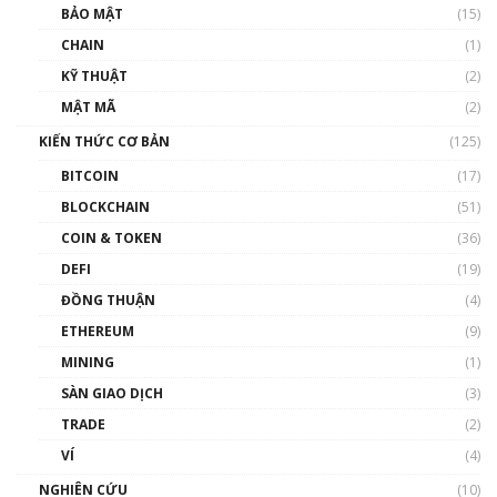
Talkshow 27: Ranh giới giữa tầm ảnh hưởng
BẢO MẬT
(15)
và sự thao túng giá | Phổ cập Blockchain
CHAIN
(1)
01:35:05
KỸ THUẬT
(2)
Nhân sự tương lại ngành Blockchain Việt
MẬT MÃ
(2)
Nam | Phổ cập Blockchain
KIẾN THỨC CƠ BẢN
(125)
00:43:47
BITCOIN
(17)
Blockchain đang được ứng dụng ở Việt Nam
BLOCKCHAIN
(51)
như thể nào?
COIN & TOKEN
(36)
00:39:31
DEFI
(19)
Chìa khóa mở lối cơ hội trước các quĩ đầu tư |
ĐỒNG THUẬN
(4)
Phổ cập Blockchain
ETHEREUM
(9)
00:35:11
MINING
(1)
Talkshow 20: Biến động giá của tài sản truyền
SÀN GIAO DỊCH
(3)
thống & Crypto qua các cuộc chiến | Phổ cập
Blockchain
TRADE
(2)
01:34:46
VÍ
(4)
Talkshow 19: GameFi Việt Nam – Báo động
NGHIÊN CỨU
(10)