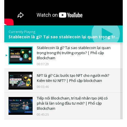
Currently Playing
Stablecoin là gì? Tại sao stablecoin lại quan trọng trong thị trường crypto? | Phổ cập Blockchain
Stablecoin là gì? Tại sao stablecoin lại quan
trọng trong thị trường crypto? | Phổ cập
Blockchain
00:07:29
NFT là gì? Các bước tạo NFT cho người mới?
Kiếm tiền từ NFT? | Phổ cập blockchain
00:03:46
Tiếp nối Blockchain, trí tuệ nhân tạo (AI) có
phải là làn sóng đầu tư mới? | Phổ cập
Blockchain
00:45:25
CBDC là gì? Tổng quan về CBDC? Tại sao