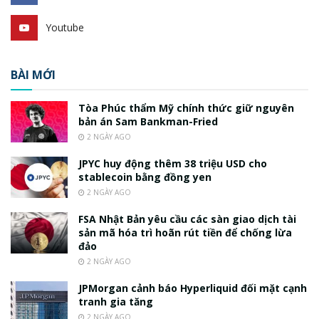
Youtube
BÀI MỚI
Tòa Phúc thẩm Mỹ chính thức giữ nguyên
bản án Sam Bankman-Fried
2 NGÀY AGO
JPYC huy động thêm 38 triệu USD cho
stablecoin bằng đồng yen
2 NGÀY AGO
FSA Nhật Bản yêu cầu các sàn giao dịch tài
sản mã hóa trì hoãn rút tiền để chống lừa
đảo
2 NGÀY AGO
JPMorgan cảnh báo Hyperliquid đối mặt cạnh
tranh gia tăng
2 NGÀY AGO