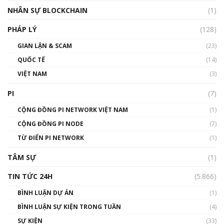
Silicon Valley - Sức bật mới cho Việt Nam
NHÂN SỰ BLOCKCHAIN
(1)
01:32:59
PHÁP LÝ
(128)
Talkshow17: Mùa đông Crypto – Chiếc khăn
GIAN LẬN & SCAM
gió ấm
(23)
01:40:40
QUỐC TẾ
(14)
VIỆT NAM
(3)
Talkshow 16: Làn sóng số tại Việt Nam và thế
giới
PI
(7)
01:49:30
CỘNG ĐỒNG PI NETWORK VIỆT NAM
(1)
Talkshow 14: MemeCoin – Trò đùa tỷ đô
CỘNG ĐỒNG PI NODE
(7)
#phocapblockchain #PCB #meme
TỪ ĐIỂN PI NETWORK
(1)
01:29:26
TÂM SỰ
(1)
TIN TỨC 24H
(5.866)
BÌNH LUẬN DỰ ÁN
(1)
BÌNH LUẬN SỰ KIỆN TRONG TUẦN
(4)
SỰ KIỆN
(33)