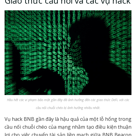
Giao thức cầu nối và các vụ hack
Hầu hết các vi phạm bảo mật gần đây đã ảnh hưởng đến các giao thức DeFi, với các
cầu nối chuỗi chéo bị ảnh hưởng nhiều nhất.
Vụ hack BNB gần đây là hậu quả của một lỗ hổng trong
cầu nối chuỗi chéo của mạng nhằm tạo điều kiện thuận
lợi cho việc chuyển tài sản liền mạch giữa BNB Beacon