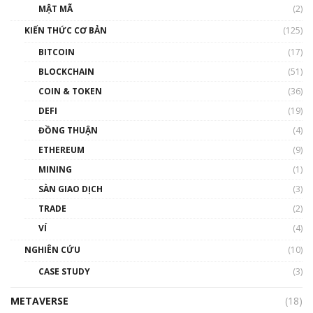
Nhân sự tương lại ngành Blockchain Việt
MẬT MÃ
(2)
Nam | Phổ cập Blockchain
KIẾN THỨC CƠ BẢN
(125)
00:43:47
BITCOIN
(17)
Blockchain đang được ứng dụng ở Việt Nam
BLOCKCHAIN
(51)
như thể nào?
COIN & TOKEN
(36)
00:39:31
DEFI
(19)
Chìa khóa mở lối cơ hội trước các quĩ đầu tư |
ĐỒNG THUẬN
(4)
Phổ cập Blockchain
ETHEREUM
(9)
00:35:11
MINING
(1)
Talkshow 20: Biến động giá của tài sản truyền
SÀN GIAO DỊCH
(3)
thống & Crypto qua các cuộc chiến | Phổ cập
Blockchain
TRADE
(2)
01:34:46
VÍ
(4)
Talkshow 19: GameFi Việt Nam – Báo động
NGHIÊN CỨU
(10)
đỏ
CASE STUDY
(3)
01:24:45
METAVERSE
(18)
Talkshow18: Làn sóng tài năng Việt trở về từ