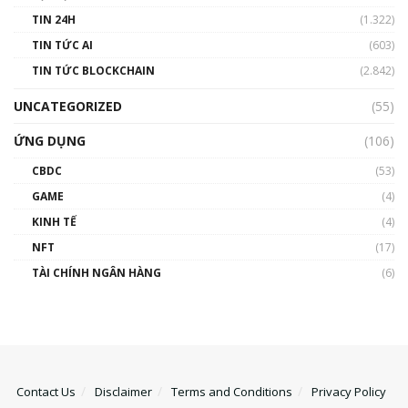
TIN 24H
(1.322)
TIN TỨC AI
(603)
TIN TỨC BLOCKCHAIN
(2.842)
UNCATEGORIZED
(55)
ỨNG DỤNG
(106)
CBDC
(53)
GAME
(4)
KINH TẾ
(4)
NFT
(17)
TÀI CHÍNH NGÂN HÀNG
(6)
Contact Us
Disclaimer
Terms and Conditions
Privacy Policy