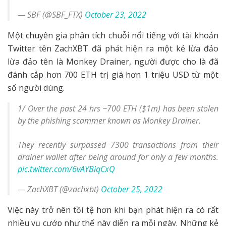
— SBF (@SBF_FTX)
October 23, 2022
Một chuyên gia phân tích chuỗi nổi tiếng với tài khoản
Twitter tên ZachXBT đã phát hiện ra một kẻ lừa đảo
lừa đảo tên là Monkey Drainer, người được cho là đã
đánh cắp hơn 700 ETH trị giá hơn 1 triệu USD từ một
số người dùng.
1/ Over the past 24 hrs ~700 ETH ($1m) has been stolen
by the phishing scammer known as Monkey Drainer.
They recently surpassed 7300 transactions from their
drainer wallet after being around for only a few months.
pic.twitter.com/6vAYBiqCxQ
— ZachXBT (@zachxbt)
October 25, 2022
Việc này trở nên tồi tệ hơn khi bạn phát hiện ra có rất
nhiều vụ cướp như thế này diễn ra mỗi ngày. Những kẻ