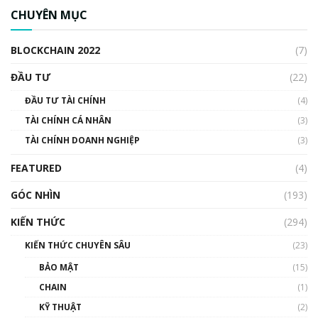
ngân hàng trung ương lại quan trọng? | Phổ
CHUYÊN MỤC
cập Blockchain
00:04:38
BLOCKCHAIN 2022
(7)
Triển vọng nào cho Bitcoin. Thị trường liệu có
uptrend trong năm 2023? | Phổ cập
ĐẦU TƯ
(22)
Blockchain
ĐẦU TƯ TÀI CHÍNH
(4)
00:02:14
TÀI CHÍNH CÁ NHÂN
(3)
Nhìn lại năm 2022: Những sự kiện ảnh hưởng
TÀI CHÍNH DOANH NGHIỆP
đến hệ sinh thái tiền mã hoá | Phổ cập
(3)
Blockchain
FEATURED
(4)
00:15:29
GÓC NHÌN
Nhìn lại năm 2022: Những nhân vật ảnh
(193)
hưởng nhất hệ sinh thái tiền mã hoá | Phổ
cập Blockchain
KIẾN THỨC
(294)
00:16:07
KIẾN THỨC CHUYÊN SÂU
(23)
Talkshow 27: Ranh giới giữa tầm ảnh hưởng
BẢO MẬT
(15)
và sự thao túng giá | Phổ cập Blockchain
CHAIN
(1)
01:35:05
KỸ THUẬT
(2)