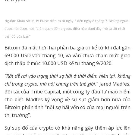
Nguồn: Khảo sát MLIV Pulse diễn ra từ ngày 5 đến ngày 8 tháng 7. Những người
được hỏi được hỏi: “Liên quan đến crypto, điều nào dưới đây mô tả tốt nhất
thái độ của bạn”
Bitcoin đã mất hơn hai phần ba giá trị kể từ khi đạt gần
69.000 USD vào tháng 10, và vẫn chưa chạm mức giao
dịch thấp ở mức 10.000 USD kể từ tháng 9/2020.
“Rất dễ rơi vào trạng thái sợ hãi ở thời điểm hiện tại, không
chỉ trong crypto, mà nói chung trên thế giới,”
Jared Madfes,
đối tác của Tribe Capital, một công ty đầu tư mạo hiểm
cho biết. Madfes kỳ vọng về sự sụt giảm hơn nữa của
Bitcoin phản ánh “nỗi sợ hãi vốn có của mọi người trên
thị trường”.
Sự sụp đổ của crypto có khả năng gây thêm áp lực lên