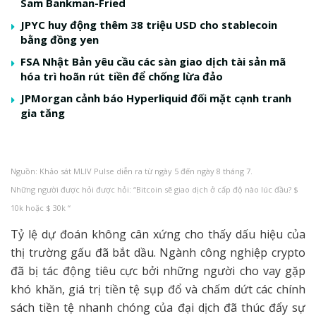
Sam Bankman-Fried
JPYC huy động thêm 38 triệu USD cho stablecoin
bằng đồng yen
FSA Nhật Bản yêu cầu các sàn giao dịch tài sản mã
hóa trì hoãn rút tiền để chống lừa đảo
JPMorgan cảnh báo Hyperliquid đối mặt cạnh tranh
gia tăng
Nguồn: Khảo sát MLIV Pulse diễn ra từ ngày 5 đến ngày 8 tháng 7.
Những người được hỏi được hỏi: “Bitcoin sẽ giao dịch ở cấp độ nào lúc đầu? $
10k hoặc $ 30k “
Tỷ lệ dự đoán không cân xứng cho thấy dấu hiệu của
thị trường gấu đã bắt dầu. Ngành công nghiệp crypto
đã bị tác động tiêu cực bởi những người cho vay gặp
khó khăn, giá trị tiền tệ sụp đổ và chấm dứt các chính
sách tiền tệ nhanh chóng của đại dịch đã thúc đẩy sự