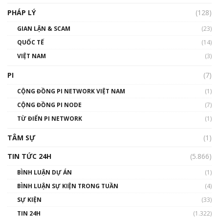
PHÁP LÝ
(128)
Talkshow17: Mùa đông Crypto – Chiếc khăn
GIAN LẬN & SCAM
gió ấm
(23)
01:40:40
QUỐC TẾ
(14)
VIỆT NAM
(3)
Talkshow 16: Làn sóng số tại Việt Nam và thế
giới
PI
(7)
01:49:30
CỘNG ĐỒNG PI NETWORK VIỆT NAM
(1)
Talkshow 14: MemeCoin – Trò đùa tỷ đô
CỘNG ĐỒNG PI NODE
(7)
#phocapblockchain #PCB #meme
TỪ ĐIỂN PI NETWORK
(1)
01:29:26
TÂM SỰ
(1)
TIN TỨC 24H
(5.866)
BÌNH LUẬN DỰ ÁN
(1)
BÌNH LUẬN SỰ KIỆN TRONG TUẦN
(4)
SỰ KIỆN
(33)
TIN 24H
(1.322)