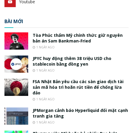
Youtube
BÀI MỚI
Tòa Phúc thẩm Mỹ chính thức giữ nguyên
bản án Sam Bankman-Fried
1 NGÀY AGO
JPYC huy động thêm 38 triệu USD cho
stablecoin bằng đồng yen
1 NGÀY AGO
FSA Nhật Bản yêu cầu các sàn giao dịch tài
sản mã hóa trì hoãn rút tiền để chống lừa
đảo
1 NGÀY AGO
JPMorgan cảnh báo Hyperliquid đối mặt cạnh
tranh gia tăng
1 NGÀY AGO