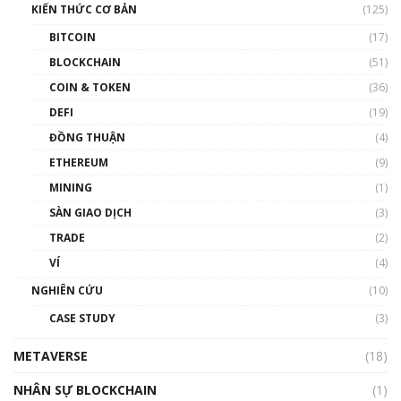
KIẾN THỨC CƠ BẢN
(125)
00:43:47
BITCOIN
(17)
Blockchain đang được ứng dụng ở Việt Nam
BLOCKCHAIN
(51)
như thể nào?
COIN & TOKEN
(36)
00:39:31
DEFI
(19)
Chìa khóa mở lối cơ hội trước các quĩ đầu tư |
ĐỒNG THUẬN
(4)
Phổ cập Blockchain
ETHEREUM
(9)
00:35:11
MINING
(1)
Talkshow 20: Biến động giá của tài sản truyền
SÀN GIAO DỊCH
(3)
thống & Crypto qua các cuộc chiến | Phổ cập
Blockchain
TRADE
(2)
01:34:46
VÍ
(4)
Talkshow 19: GameFi Việt Nam – Báo động
NGHIÊN CỨU
(10)
đỏ
CASE STUDY
(3)
01:24:45
METAVERSE
(18)
Talkshow18: Làn sóng tài năng Việt trở về từ
Silicon Valley - Sức bật mới cho Việt Nam
NHÂN SỰ BLOCKCHAIN
(1)
01:32:59