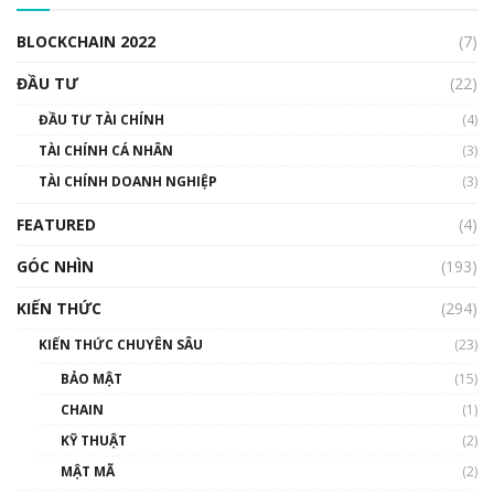
00:04:38
BLOCKCHAIN 2022
(7)
Triển vọng nào cho Bitcoin. Thị trường liệu có
uptrend trong năm 2023? | Phổ cập
ĐẦU TƯ
(22)
Blockchain
ĐẦU TƯ TÀI CHÍNH
(4)
00:02:14
TÀI CHÍNH CÁ NHÂN
(3)
Nhìn lại năm 2022: Những sự kiện ảnh hưởng
TÀI CHÍNH DOANH NGHIỆP
đến hệ sinh thái tiền mã hoá | Phổ cập
(3)
Blockchain
FEATURED
(4)
00:15:29
GÓC NHÌN
Nhìn lại năm 2022: Những nhân vật ảnh
(193)
hưởng nhất hệ sinh thái tiền mã hoá | Phổ
cập Blockchain
KIẾN THỨC
(294)
00:16:07
KIẾN THỨC CHUYÊN SÂU
(23)
Talkshow 27: Ranh giới giữa tầm ảnh hưởng
BẢO MẬT
(15)
và sự thao túng giá | Phổ cập Blockchain
CHAIN
(1)
01:35:05
KỸ THUẬT
(2)
Nhân sự tương lại ngành Blockchain Việt
MẬT MÃ
(2)
Nam | Phổ cập Blockchain