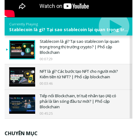
Currently Playing
Stablecoin là gì? Tại sao stablecoin lại quan trọng trong thị trường crypto? | Phổ cập Blockchain
Stablecoin là gì? Tại sao stablecoin lại quan
trọng trong thị trường crypto? | Phổ cập
Blockchain
00:07:29
NFT là gì? Các bước tạo NFT cho người mới?
Kiếm tiền từ NFT? | Phổ cập blockchain
00:03:46
Tiếp nối Blockchain, trí tuệ nhân tạo (AI) có
phải là làn sóng đầu tư mới? | Phổ cập
Blockchain
00:45:25
CBDC là gì? Tổng quan về CBDC? Tại sao
ngân hàng trung ương lại quan trọng? | Phổ
CHUYÊN MỤC
cập Blockchain