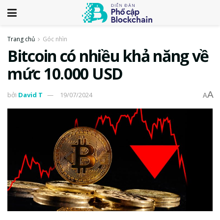
Trang chủ
Góc nhìn
Bitcoin có nhiều khả năng về
mức 10.000 USD
A
bởi
David T
19/07/2024
A