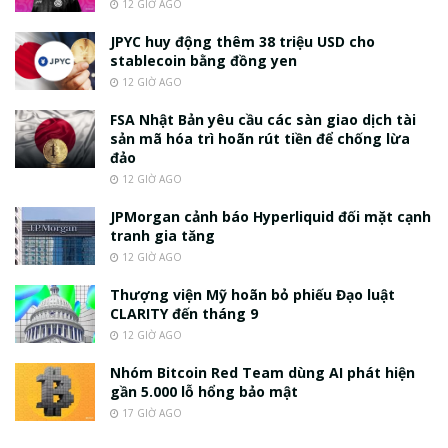
12 GIỜ AGO
JPYC huy động thêm 38 triệu USD cho
stablecoin bằng đồng yen
12 GIỜ AGO
FSA Nhật Bản yêu cầu các sàn giao dịch tài
sản mã hóa trì hoãn rút tiền để chống lừa
đảo
12 GIỜ AGO
JPMorgan cảnh báo Hyperliquid đối mặt cạnh
tranh gia tăng
12 GIỜ AGO
Thượng viện Mỹ hoãn bỏ phiếu Đạo luật
CLARITY đến tháng 9
12 GIỜ AGO
Nhóm Bitcoin Red Team dùng AI phát hiện
gần 5.000 lỗ hổng bảo mật
17 GIỜ AGO