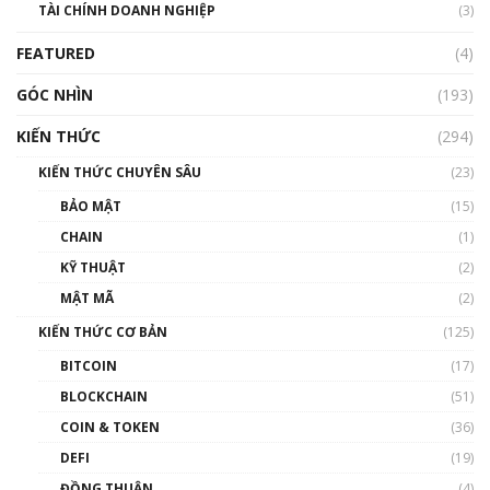
TÀI CHÍNH DOANH NGHIỆP
đến hệ sinh thái tiền mã hoá | Phổ cập
(3)
Blockchain
FEATURED
(4)
00:15:29
GÓC NHÌN
Nhìn lại năm 2022: Những nhân vật ảnh
(193)
hưởng nhất hệ sinh thái tiền mã hoá | Phổ
cập Blockchain
KIẾN THỨC
(294)
00:16:07
KIẾN THỨC CHUYÊN SÂU
(23)
Talkshow 27: Ranh giới giữa tầm ảnh hưởng
BẢO MẬT
(15)
và sự thao túng giá | Phổ cập Blockchain
CHAIN
(1)
01:35:05
KỸ THUẬT
(2)
Nhân sự tương lại ngành Blockchain Việt
MẬT MÃ
(2)
Nam | Phổ cập Blockchain
KIẾN THỨC CƠ BẢN
(125)
00:43:47
BITCOIN
(17)
Blockchain đang được ứng dụng ở Việt Nam
BLOCKCHAIN
(51)
như thể nào?
COIN & TOKEN
(36)
00:39:31
DEFI
(19)
Chìa khóa mở lối cơ hội trước các quĩ đầu tư |
ĐỒNG THUẬN
(4)