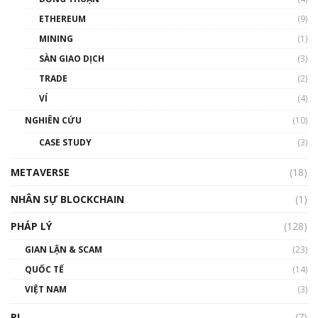
Phổ cập Blockchain
ETHEREUM
(9)
00:35:11
MINING
(1)
Talkshow 20: Biến động giá của tài sản truyền
SÀN GIAO DỊCH
(3)
thống & Crypto qua các cuộc chiến | Phổ cập
Blockchain
TRADE
(2)
01:34:46
VÍ
(4)
Talkshow 19: GameFi Việt Nam – Báo động
NGHIÊN CỨU
(10)
đỏ
CASE STUDY
(3)
01:24:45
METAVERSE
(18)
Talkshow18: Làn sóng tài năng Việt trở về từ
Silicon Valley - Sức bật mới cho Việt Nam
NHÂN SỰ BLOCKCHAIN
(1)
01:32:59
PHÁP LÝ
(128)
Talkshow17: Mùa đông Crypto – Chiếc khăn
GIAN LẬN & SCAM
gió ấm
(23)
01:40:40
QUỐC TẾ
(14)
VIỆT NAM
(3)
Talkshow 16: Làn sóng số tại Việt Nam và thế
giới
PI
(7)