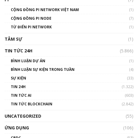
01:49:30
CỘNG ĐỒNG PI NETWORK VIỆT NAM
(1)
Talkshow 14: MemeCoin – Trò đùa tỷ đô
CỘNG ĐỒNG PI NODE
(7)
#phocapblockchain #PCB #meme
TỪ ĐIỂN PI NETWORK
(1)
01:29:26
TÂM SỰ
(1)
TIN TỨC 24H
(5.866)
BÌNH LUẬN DỰ ÁN
(1)
BÌNH LUẬN SỰ KIỆN TRONG TUẦN
(4)
SỰ KIỆN
(33)
TIN 24H
(1.322)
TIN TỨC AI
(603)
TIN TỨC BLOCKCHAIN
(2.842)
UNCATEGORIZED
(55)
ỨNG DỤNG
(106)
CBDC
(53)