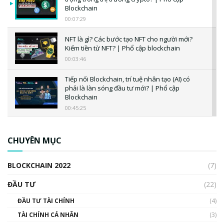
Blockchain
00:07:29
NFT là gì? Các bước tạo NFT cho người mới?
Kiếm tiền từ NFT? | Phổ cập blockchain
00:03:46
Tiếp nối Blockchain, trí tuệ nhân tạo (AI) có
phải là làn sóng đầu tư mới? | Phổ cập
Blockchain
00:45:25
CBDC là gì? Tổng quan về CBDC? Tại sao
ngân hàng trung ương lại quan trọng? | Phổ
CHUYÊN MỤC
cập Blockchain
00:04:38
BLOCKCHAIN 2022
(7)
Triển vọng nào cho Bitcoin. Thị trường liệu có
uptrend trong năm 2023? | Phổ cập
ĐẦU TƯ
(22)
Blockchain
ĐẦU TƯ TÀI CHÍNH
(4)
00:02:14
TÀI CHÍNH CÁ NHÂN
(3)
Nhìn lại năm 2022: Những sự kiện ảnh hưởng