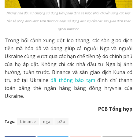
Những nhà đầu tư chuộng sử dụng tiền pháp định sẽ buộc phải chuyển sang các loại
tiền tệ pháp định khác trên Binance hoặc sử dụng dịch vụ của các sàn giao dịch khác
ngoài Binance.
Trong bối cảnh xung đột leo thang, các sàn giao dịch
tiền mã hóa đã và đang giúp cả người Nga và người
Ukraine cùng vượt qua các hạn chế tiền tệ do chính phủ
của họ áp đặt. Không chỉ các nhà đầu tư Nga bị ảnh
hưởng, tuần trước, Binance và sàn giao dịch Kuna có
trụ sở tại Ukraine
đã thông báo tạm
đình chỉ thanh
toán bằng thẻ ngân hàng bằng đồng hryvnia của
Ukraine.
PCB Tổng hợp
Tags:
binance
nga
p2p