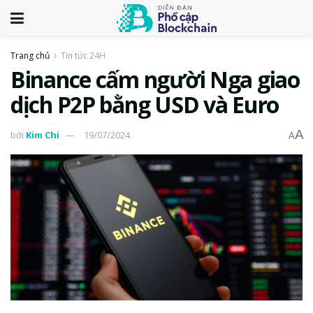
Trang chủ
Tin tức 24H
Binance cấm người Nga giao
dịch P2P bằng USD và Euro
A
bởi
Kim Chi
19/07/2024
A