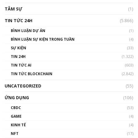
TÂM SỰ
(1)
TIN TỨC 24H
(5.866)
BÌNH LUẬN DỰ ÁN
(1)
BÌNH LUẬN SỰ KIỆN TRONG TUẦN
(4)
SỰ KIỆN
(33)
TIN 24H
(1.322)
TIN TỨC AI
(603)
TIN TỨC BLOCKCHAIN
(2.842)
UNCATEGORIZED
(55)
ỨNG DỤNG
(106)
CBDC
(53)
GAME
(4)
KINH TẾ
(4)
NFT
(17)