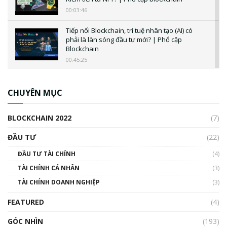
00:03:46
Tiếp nối Blockchain, trí tuệ nhân tạo (AI) có
phải là làn sóng đầu tư mới? | Phổ cập
Blockchain
00:45:25
CBDC là gì? Tổng quan về CBDC? Tại sao
ngân hàng trung ương lại quan trọng? | Phổ
CHUYÊN MỤC
cập Blockchain
00:04:38
BLOCKCHAIN 2022
(7)
Triển vọng nào cho Bitcoin. Thị trường liệu có
uptrend trong năm 2023? | Phổ cập
ĐẦU TƯ
(22)
Blockchain
ĐẦU TƯ TÀI CHÍNH
(4)
00:02:14
TÀI CHÍNH CÁ NHÂN
(3)
Nhìn lại năm 2022: Những sự kiện ảnh hưởng
TÀI CHÍNH DOANH NGHIỆP
đến hệ sinh thái tiền mã hoá | Phổ cập
(3)
Blockchain
FEATURED
(4)
00:15:29
GÓC NHÌN
Nhìn lại năm 2022: Những nhân vật ảnh
(193)