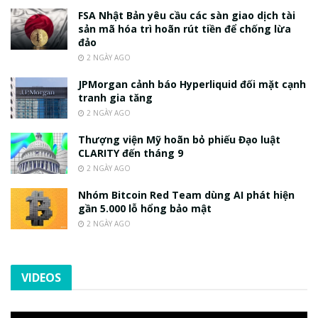
FSA Nhật Bản yêu cầu các sàn giao dịch tài
sản mã hóa trì hoãn rút tiền để chống lừa
đảo
2 NGÀY AGO
JPMorgan cảnh báo Hyperliquid đối mặt cạnh
tranh gia tăng
2 NGÀY AGO
Thượng viện Mỹ hoãn bỏ phiếu Đạo luật
CLARITY đến tháng 9
2 NGÀY AGO
Nhóm Bitcoin Red Team dùng AI phát hiện
gần 5.000 lỗ hổng bảo mật
2 NGÀY AGO
VIDEOS