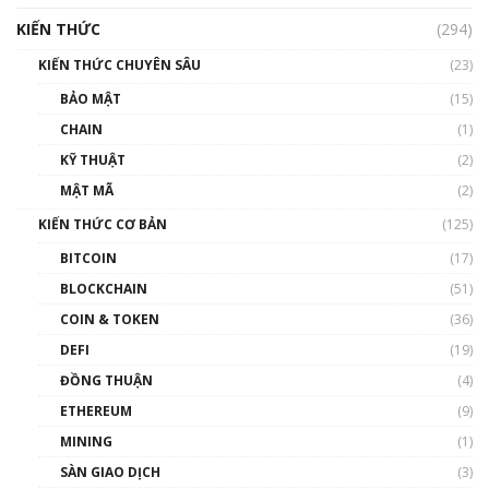
hưởng nhất hệ sinh thái tiền mã hoá | Phổ
cập Blockchain
KIẾN THỨC
(294)
00:16:07
KIẾN THỨC CHUYÊN SÂU
(23)
Talkshow 27: Ranh giới giữa tầm ảnh hưởng
BẢO MẬT
(15)
và sự thao túng giá | Phổ cập Blockchain
CHAIN
(1)
01:35:05
KỸ THUẬT
(2)
Nhân sự tương lại ngành Blockchain Việt
MẬT MÃ
(2)
Nam | Phổ cập Blockchain
KIẾN THỨC CƠ BẢN
(125)
00:43:47
BITCOIN
(17)
Blockchain đang được ứng dụng ở Việt Nam
BLOCKCHAIN
(51)
như thể nào?
COIN & TOKEN
(36)
00:39:31
DEFI
(19)
Chìa khóa mở lối cơ hội trước các quĩ đầu tư |
ĐỒNG THUẬN
(4)
Phổ cập Blockchain
ETHEREUM
(9)
00:35:11
MINING
(1)
Talkshow 20: Biến động giá của tài sản truyền
SÀN GIAO DỊCH
(3)
thống & Crypto qua các cuộc chiến | Phổ cập