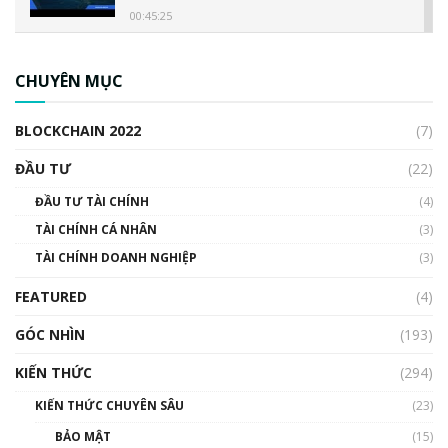
00:45:25
CBDC là gì? Tổng quan về CBDC? Tại sao
ngân hàng trung ương lại quan trọng? | Phổ
CHUYÊN MỤC
cập Blockchain
00:04:38
BLOCKCHAIN 2022
(7)
Triển vọng nào cho Bitcoin. Thị trường liệu có
uptrend trong năm 2023? | Phổ cập
ĐẦU TƯ
(22)
Blockchain
ĐẦU TƯ TÀI CHÍNH
(4)
00:02:14
TÀI CHÍNH CÁ NHÂN
(3)
Nhìn lại năm 2022: Những sự kiện ảnh hưởng
TÀI CHÍNH DOANH NGHIỆP
đến hệ sinh thái tiền mã hoá | Phổ cập
(3)
Blockchain
FEATURED
(4)
00:15:29
GÓC NHÌN
Nhìn lại năm 2022: Những nhân vật ảnh
(193)
hưởng nhất hệ sinh thái tiền mã hoá | Phổ
cập Blockchain
KIẾN THỨC
(294)
00:16:07
KIẾN THỨC CHUYÊN SÂU
(23)
Talkshow 27: Ranh giới giữa tầm ảnh hưởng
BẢO MẬT
(15)