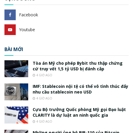
Facebook
Youtube
BÀI MỚI
Tòa án Mỹ cho phép Bybit thu thập chứng
cứ truy vết 1,5 tỷ USD bị đánh cắp
4 GIỜ AGO
IMF: Stablecoin nội tệ có thể vô tình thúc đẩy
nhu cầu stablecoin neo USD
4 GIỜ AGO
Cựu Bộ trưởng Quốc phòng Mỹ gọi Đạo luật
CLARITY là dự luật an ninh quốc gia
4 GIỜ AGO
Những người ủng hộ BIP-110 của Bitcoin