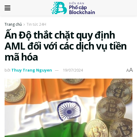
Trang chủ
Tin tức 24H
Ấn Độ thắt chặt quy định
AML đối với các dịch vụ tiền
mã hóa
A
bởi
Thuy Trang Nguyen
19/07/2024
A