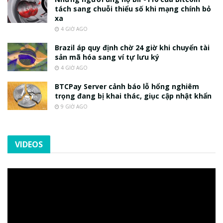
tách sang chuỗi thiểu số khi mạng chính bỏ
xa
4 GIỜ AGO
Brazil áp quy định chờ 24 giờ khi chuyển tài
sản mã hóa sang ví tự lưu ký
4 GIỜ AGO
BTCPay Server cảnh báo lỗ hổng nghiêm
trọng đang bị khai thác, giục cập nhật khẩn
9 GIỜ AGO
VIDEOS