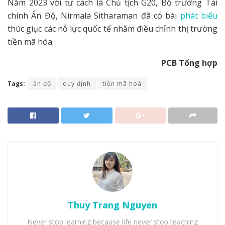
Năm 2023 với tư cách là Chủ tịch G20, Bộ trưởng Tài
chính Ấn Độ, Nirmala Sitharaman đã có bài
phát biểu
thúc giục các nỗ lực quốc tế nhằm điều chỉnh thị trường
tiền mã hóa.
PCB Tổng hợp
Tags:
ấn độ
quy định
tiền mã hoá
Thuy Trang Nguyen
Never stop learning because life never stop teaching