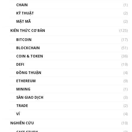
và sự thao túng giá | Phổ cập Blockchain
CHAIN
(1)
01:35:05
KỸ THUẬT
(2)
Nhân sự tương lại ngành Blockchain Việt
MẬT MÃ
(2)
Nam | Phổ cập Blockchain
KIẾN THỨC CƠ BẢN
(125)
00:43:47
BITCOIN
(17)
Blockchain đang được ứng dụng ở Việt Nam
BLOCKCHAIN
(51)
như thể nào?
COIN & TOKEN
(36)
00:39:31
DEFI
(19)
Chìa khóa mở lối cơ hội trước các quĩ đầu tư |
ĐỒNG THUẬN
(4)
Phổ cập Blockchain
ETHEREUM
(9)
00:35:11
MINING
(1)
Talkshow 20: Biến động giá của tài sản truyền
SÀN GIAO DỊCH
(3)
thống & Crypto qua các cuộc chiến | Phổ cập
Blockchain
TRADE
(2)
01:34:46
VÍ
(4)
Talkshow 19: GameFi Việt Nam – Báo động
NGHIÊN CỨU
(10)
đỏ