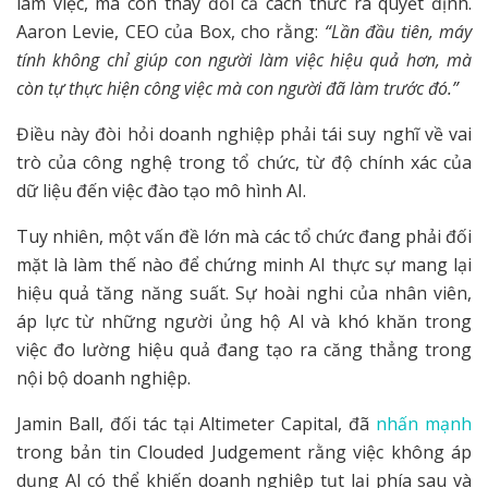
làm việc, mà còn thay đổi cả cách thức ra quyết định.
Aaron Levie, CEO của Box, cho rằng:
“Lần đầu tiên, máy
tính không chỉ giúp con người làm việc hiệu quả hơn, mà
còn tự thực hiện công việc mà con người đã làm trước đó.”
Điều này đòi hỏi doanh nghiệp phải tái suy nghĩ về vai
trò của công nghệ trong tổ chức, từ độ chính xác của
dữ liệu đến việc đào tạo mô hình AI.
Tuy nhiên, một vấn đề lớn mà các tổ chức đang phải đối
mặt là làm thế nào để chứng minh AI thực sự mang lại
hiệu quả tăng năng suất. Sự hoài nghi của nhân viên,
áp lực từ những người ủng hộ AI và khó khăn trong
việc đo lường hiệu quả đang tạo ra căng thẳng trong
nội bộ doanh nghiệp.
Jamin Ball, đối tác tại Altimeter Capital, đã
nhấn mạnh
trong bản tin Clouded Judgement rằng việc không áp
dụng AI có thể khiến doanh nghiệp tụt lại phía sau và