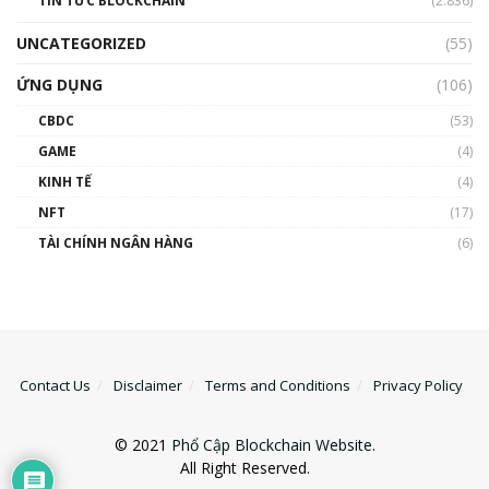
TIN TỨC BLOCKCHAIN
(2.836)
UNCATEGORIZED
(55)
ỨNG DỤNG
(106)
CBDC
(53)
GAME
(4)
KINH TẾ
(4)
NFT
(17)
TÀI CHÍNH NGÂN HÀNG
(6)
Contact Us
Disclaimer
Terms and Conditions
Privacy Policy
© 2021
Phổ Cập Blockchain Website
.
All Right Reserved.