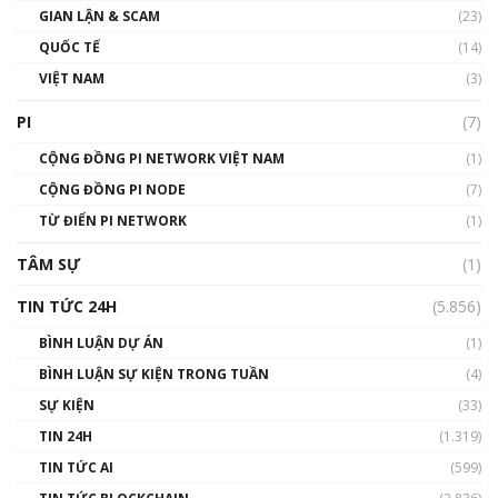
GIAN LẬN & SCAM
gió ấm
(23)
01:40:40
QUỐC TẾ
(14)
VIỆT NAM
(3)
Talkshow 16: Làn sóng số tại Việt Nam và thế
giới
PI
(7)
01:49:30
CỘNG ĐỒNG PI NETWORK VIỆT NAM
(1)
Talkshow 14: MemeCoin – Trò đùa tỷ đô
CỘNG ĐỒNG PI NODE
(7)
#phocapblockchain #PCB #meme
TỪ ĐIỂN PI NETWORK
(1)
01:29:26
TÂM SỰ
(1)
TIN TỨC 24H
(5.856)
BÌNH LUẬN DỰ ÁN
(1)
BÌNH LUẬN SỰ KIỆN TRONG TUẦN
(4)
SỰ KIỆN
(33)
TIN 24H
(1.319)
TIN TỨC AI
(599)