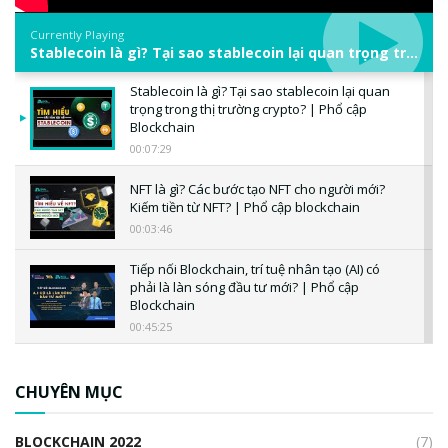
Currently Playing
Stablecoin là gì? Tại sao stablecoin lại quan trọng trong thị trường crypto? | Phổ cập Blockchain
Stablecoin là gì? Tại sao stablecoin lại quan
trọng trong thị trường crypto? | Phổ cập
Blockchain
00:07:29
NFT là gì? Các bước tạo NFT cho người mới?
Kiếm tiền từ NFT? | Phổ cập blockchain
00:03:46
Tiếp nối Blockchain, trí tuệ nhân tạo (AI) có
phải là làn sóng đầu tư mới? | Phổ cập
Blockchain
00:45:25
CBDC là gì? Tổng quan về CBDC? Tại sao
ngân hàng trung ương lại quan trọng? | Phổ
CHUYÊN MỤC
cập Blockchain
00:04:38
BLOCKCHAIN 2022
(7)