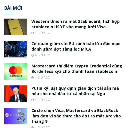
BÀI MỚI
Western Union ra mắt Stablecard, tích hợp
stablecoin USDT vào mạng lưới Visa
3 GIỜ AGO
Cơ quan giám sát EU cảnh báo lừa đảo mạo
danh giữa đợt sàng lọc MiCA
4 GIỜ AGO
Mastercard thí điểm Crypto Credential cùng
Borderless.xyz cho thanh toán stablecoin
4 GIỜ AGO
Putin ký luật quy định giao dịch tài sản mã
hóa cho nhà đầu tư cá nhân tại Nga
4 GIỜ AGO
Circle chọn Visa, Mastercard và BlackRock
làm đơn vị xác thực cho đợt ra mắt Arc vào
tháng 9
4 GIỜ AGO