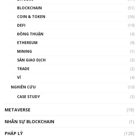
Blockchain đang được ứng dụng ở Việt Nam
BLOCKCHAIN
(51)
như thể nào?
COIN & TOKEN
(36)
00:39:31
DEFI
(19)
Chìa khóa mở lối cơ hội trước các quĩ đầu tư |
ĐỒNG THUẬN
(4)
Phổ cập Blockchain
ETHEREUM
(9)
00:35:11
MINING
(1)
Talkshow 20: Biến động giá của tài sản truyền
SÀN GIAO DỊCH
(3)
thống & Crypto qua các cuộc chiến | Phổ cập
Blockchain
TRADE
(2)
01:34:46
VÍ
(4)
Talkshow 19: GameFi Việt Nam – Báo động
NGHIÊN CỨU
(10)
đỏ
CASE STUDY
(3)
01:24:45
METAVERSE
(18)
Talkshow18: Làn sóng tài năng Việt trở về từ
Silicon Valley - Sức bật mới cho Việt Nam
NHÂN SỰ BLOCKCHAIN
(1)
01:32:59
PHÁP LÝ
(128)
Talkshow17: Mùa đông Crypto – Chiếc khăn