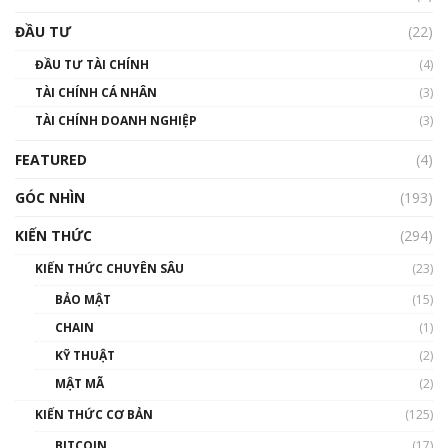
Triển vọng nào cho Bitcoin. Thị trường liệu có
uptrend trong năm 2023? | Phổ cập
ĐẦU TƯ
(22)
Blockchain
ĐẦU TƯ TÀI CHÍNH
(4)
00:02:14
TÀI CHÍNH CÁ NHÂN
(3)
Nhìn lại năm 2022: Những sự kiện ảnh hưởng
TÀI CHÍNH DOANH NGHIỆP
đến hệ sinh thái tiền mã hoá | Phổ cập
(3)
Blockchain
FEATURED
(4)
00:15:29
GÓC NHÌN
Nhìn lại năm 2022: Những nhân vật ảnh
(193)
hưởng nhất hệ sinh thái tiền mã hoá | Phổ
cập Blockchain
KIẾN THỨC
(294)
00:16:07
KIẾN THỨC CHUYÊN SÂU
(23)
Talkshow 27: Ranh giới giữa tầm ảnh hưởng
BẢO MẬT
(15)
và sự thao túng giá | Phổ cập Blockchain
CHAIN
(1)
01:35:05
KỸ THUẬT
(2)
Nhân sự tương lại ngành Blockchain Việt
MẬT MÃ
(2)
Nam | Phổ cập Blockchain
KIẾN THỨC CƠ BẢN
(125)
00:43:47
BITCOIN
(17)