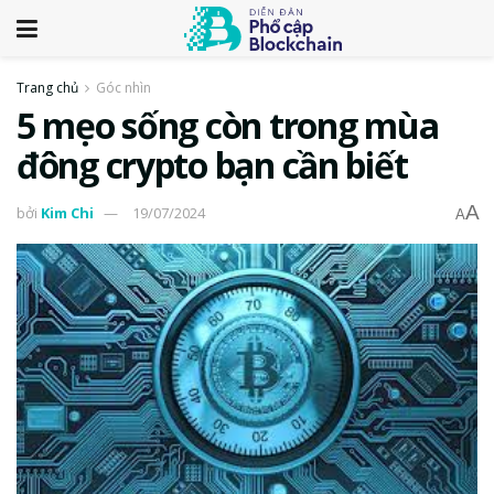
Trang chủ
Góc nhìn
5 mẹo sống còn trong mùa
đông crypto bạn cần biết
A
bởi
Kim Chi
19/07/2024
A