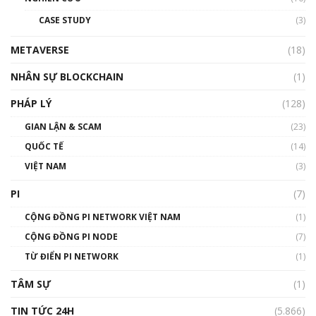
đỏ
CASE STUDY
(3)
01:24:45
METAVERSE
(18)
Talkshow18: Làn sóng tài năng Việt trở về từ
Silicon Valley - Sức bật mới cho Việt Nam
NHÂN SỰ BLOCKCHAIN
(1)
01:32:59
PHÁP LÝ
(128)
Talkshow17: Mùa đông Crypto – Chiếc khăn
GIAN LẬN & SCAM
gió ấm
(23)
01:40:40
QUỐC TẾ
(14)
VIỆT NAM
(3)
Talkshow 16: Làn sóng số tại Việt Nam và thế
giới
PI
(7)
01:49:30
CỘNG ĐỒNG PI NETWORK VIỆT NAM
(1)
Talkshow 14: MemeCoin – Trò đùa tỷ đô
CỘNG ĐỒNG PI NODE
(7)
#phocapblockchain #PCB #meme
TỪ ĐIỂN PI NETWORK
(1)
01:29:26
TÂM SỰ
(1)
TIN TỨC 24H
(5.866)