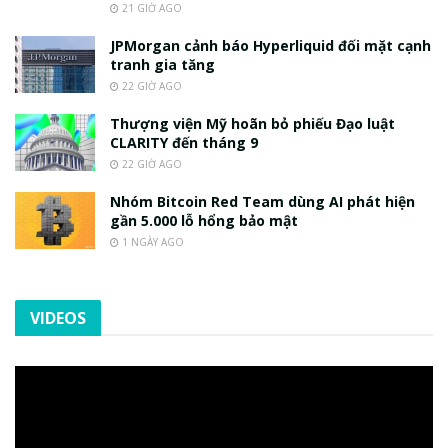
21 GIỜ AGO
JPMorgan cảnh báo Hyperliquid đối mặt cạnh
tranh gia tăng
22 GIỜ AGO
Thượng viện Mỹ hoãn bỏ phiếu Đạo luật
CLARITY đến tháng 9
22 GIỜ AGO
Nhóm Bitcoin Red Team dùng AI phát hiện
gần 5.000 lỗ hổng bảo mật
1 NGÀY AGO
VIDEOS