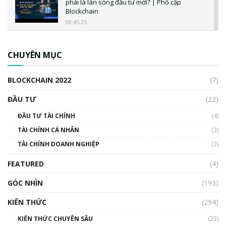
phải là làn sóng đầu tư mới? | Phổ cập
Blockchain
00:45:25
CBDC là gì? Tổng quan về CBDC? Tại sao
ngân hàng trung ương lại quan trọng? | Phổ
CHUYÊN MỤC
cập Blockchain
00:04:38
BLOCKCHAIN 2022
(7)
Triển vọng nào cho Bitcoin. Thị trường liệu có
uptrend trong năm 2023? | Phổ cập
ĐẦU TƯ
(22)
Blockchain
ĐẦU TƯ TÀI CHÍNH
(4)
00:02:14
TÀI CHÍNH CÁ NHÂN
(3)
Nhìn lại năm 2022: Những sự kiện ảnh hưởng
TÀI CHÍNH DOANH NGHIỆP
đến hệ sinh thái tiền mã hoá | Phổ cập
(3)
Blockchain
FEATURED
(4)
00:15:29
GÓC NHÌN
Nhìn lại năm 2022: Những nhân vật ảnh
(193)
hưởng nhất hệ sinh thái tiền mã hoá | Phổ
cập Blockchain
KIẾN THỨC
(294)
00:16:07
KIẾN THỨC CHUYÊN SÂU
(23)