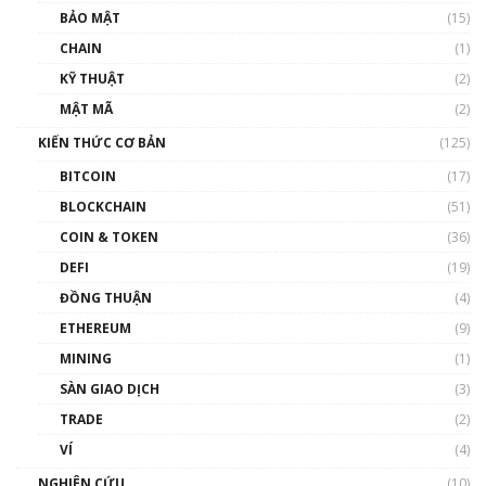
Talkshow 27: Ranh giới giữa tầm ảnh hưởng
BẢO MẬT
(15)
và sự thao túng giá | Phổ cập Blockchain
CHAIN
(1)
01:35:05
KỸ THUẬT
(2)
Nhân sự tương lại ngành Blockchain Việt
MẬT MÃ
(2)
Nam | Phổ cập Blockchain
KIẾN THỨC CƠ BẢN
(125)
00:43:47
BITCOIN
(17)
Blockchain đang được ứng dụng ở Việt Nam
BLOCKCHAIN
(51)
như thể nào?
COIN & TOKEN
(36)
00:39:31
DEFI
(19)
Chìa khóa mở lối cơ hội trước các quĩ đầu tư |
ĐỒNG THUẬN
(4)
Phổ cập Blockchain
ETHEREUM
(9)
00:35:11
MINING
(1)
Talkshow 20: Biến động giá của tài sản truyền
SÀN GIAO DỊCH
(3)
thống & Crypto qua các cuộc chiến | Phổ cập
Blockchain
TRADE
(2)
01:34:46
VÍ
(4)
Talkshow 19: GameFi Việt Nam – Báo động
NGHIÊN CỨU
(10)