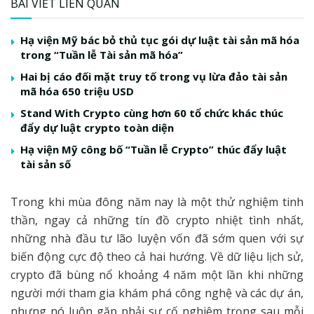
BÀI VIẾT LIÊN QUAN
Hạ viện Mỹ bác bỏ thủ tục gói dự luật tài sản mã hóa
trong “Tuần lễ Tài sản mã hóa”
Hai bị cáo đối mặt truy tố trong vụ lừa đảo tài sản
mã hóa 650 triệu USD
Stand With Crypto cùng hơn 60 tổ chức khác thúc
đẩy dự luật crypto toàn diện
Hạ viện Mỹ công bố “Tuần lễ Crypto” thúc đẩy luật
tài sản số
Trong khi mùa đông năm nay là một thử nghiệm tinh
thần, ngay cả những tín đồ crypto nhiệt tình nhất,
những nhà đầu tư lão luyện vốn đã sớm quen với sự
biến động cực độ theo cả hai hướng. Về dữ liệu lịch sử,
crypto đã bùng nổ khoảng 4 năm một lần khi những
người mới tham gia khám phá công nghệ và các dự án,
nhưng nó luôn gặp phải sự cố nghiêm trọng sau mỗi