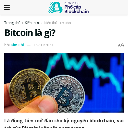
Trang chủ
Kiến thức
Kiến thức cơ bản
Bitcoin là gì?
A
bởi
Kim Chi
09/03/2023
A
Là đồng tiền mở đầu cho kỷ nguyên blockchain, vai
trò của Bitcoin luôn rất quan trọng.