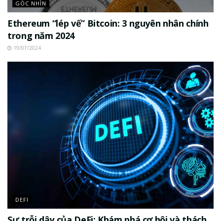
GÓC NHÌN
Ethereum “lép vế” Bitcoin: 3 nguyên nhân chính
trong năm 2024
19/07/2024
DEFI
Sự trỗi dậy của DeFi: Khám phá cơ hội và thách