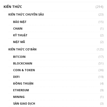
hưởng nhất hệ sinh thái tiền mã hoá | Phổ
cập Blockchain
KIẾN THỨC
(294)
00:16:07
KIẾN THỨC CHUYÊN SÂU
(23)
Talkshow 27: Ranh giới giữa tầm ảnh hưởng
BẢO MẬT
(15)
và sự thao túng giá | Phổ cập Blockchain
CHAIN
(1)
01:35:05
KỸ THUẬT
(2)
Nhân sự tương lại ngành Blockchain Việt
MẬT MÃ
(2)
Nam | Phổ cập Blockchain
KIẾN THỨC CƠ BẢN
(125)
00:43:47
BITCOIN
(17)
Blockchain đang được ứng dụng ở Việt Nam
BLOCKCHAIN
(51)
như thể nào?
COIN & TOKEN
(36)
00:39:31
DEFI
(19)
Chìa khóa mở lối cơ hội trước các quĩ đầu tư |
ĐỒNG THUẬN
(4)
Phổ cập Blockchain
ETHEREUM
(9)
00:35:11
MINING
(1)
Talkshow 20: Biến động giá của tài sản truyền
SÀN GIAO DỊCH
(3)
thống & Crypto qua các cuộc chiến | Phổ cập