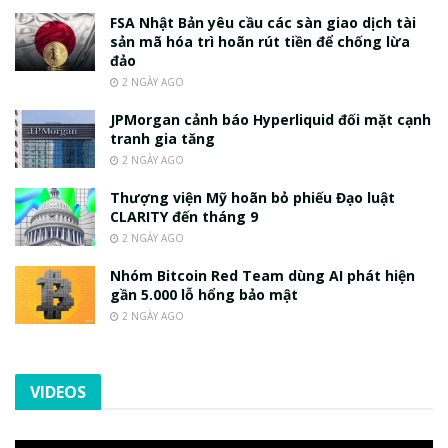
FSA Nhật Bản yêu cầu các sàn giao dịch tài
sản mã hóa trì hoãn rút tiền để chống lừa
đảo
2 NGÀY AGO
JPMorgan cảnh báo Hyperliquid đối mặt cạnh
tranh gia tăng
2 NGÀY AGO
Thượng viện Mỹ hoãn bỏ phiếu Đạo luật
CLARITY đến tháng 9
2 NGÀY AGO
Nhóm Bitcoin Red Team dùng AI phát hiện
gần 5.000 lỗ hổng bảo mật
2 NGÀY AGO
VIDEOS