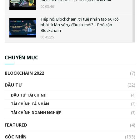
00:03:46
Tiếp nối Blockchain, trí tuệ nhân tạo (AI) có
phải là làn sóng đầu tư mới? | Phổ cập
Blockchain
00:45:25
CBDC là gì? Tổng quan về CBDC? Tại sao
ngân hàng trung ương lại quan trọng? | Phổ
CHUYÊN MỤC
cập Blockchain
00:04:38
BLOCKCHAIN 2022
(7)
Triển vọng nào cho Bitcoin. Thị trường liệu có
uptrend trong năm 2023? | Phổ cập
ĐẦU TƯ
(22)
Blockchain
ĐẦU TƯ TÀI CHÍNH
(4)
00:02:14
TÀI CHÍNH CÁ NHÂN
(3)
Nhìn lại năm 2022: Những sự kiện ảnh hưởng
TÀI CHÍNH DOANH NGHIỆP
đến hệ sinh thái tiền mã hoá | Phổ cập
(3)
Blockchain
FEATURED
(4)
00:15:29
GÓC NHÌN
Nhìn lại năm 2022: Những nhân vật ảnh
(193)